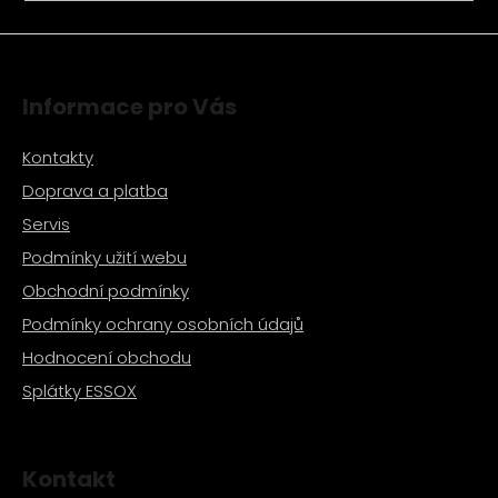
a
j
í
Informace pro Vás
t
?
Kontakty
Doprava a platba
Servis
Podmínky užití webu
HLEDAT
Obchodní podmínky
Podmínky ochrany osobních údajů
D
Hodnocení obchodu
o
Splátky ESSOX
p
o
r
u
Kontakt