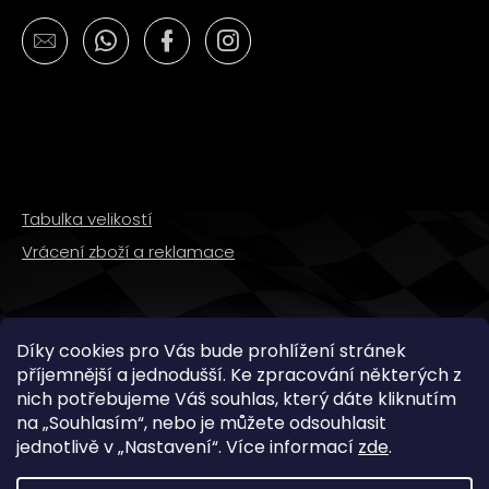
č
u
j
e
m
e
PITBIKE
BRZDOVÁ
Tabulka velikostí
PÁČKA
WPB
Vrácení zboží a reklamace
RACE
320
Kč
SLEDUJTE NÁS
Díky cookies pro Vás bude prohlížení stránek
příjemnější a jednodušší. Ke zpracování některých z
nich potřebujeme Váš souhlas, který dáte kliknutím
na „
Souhlasím
“, nebo je můžete odsouhlasit
jednotlivě v „
Nastavení
“.
Více informací
zde
.