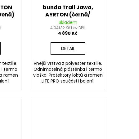
RTON
bunda Trail Jawa,
vená)
AYRTON (černá/
červená) 2026
Skladem
H
4 041,32 Kč bez DPH
4 890 Kč
DETAIL
textilie.
Vnější vrstva z polyester textilie.
 i termo
Odnímatelná pláštěnka i termo
ů a ramen
vložka. Protektory loktů a ramen
lení.
LITE PRO součástí balení.