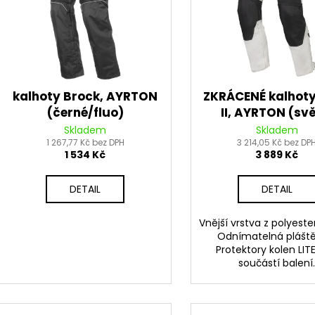
ŠROUBY K UCHYCENÍ MOTORU,
PITBIKE DUŠE PŘ
d
r
M8X115MM, M8X105MM STOMP,
200 Kč
u
DEMONX, WPB
o
k
120 Kč
d
t
u
ů
k
kalhoty Brock, AYRTON
ZKRÁCENÉ kalhoty
t
(černé/fluo)
II, AYRTON (svě
ů
šedá/černá) 2
Skladem
Skladem
1 267,77 Kč bez DPH
3 214,05 Kč bez DP
1 534 Kč
3 889 Kč
DETAIL
DETAIL
Vnější vrstva z polyester 
Odnímatelná pláště
Protektory kolen LIT
součástí balení