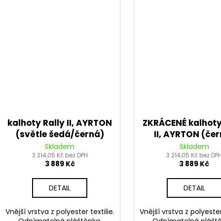
kalhoty Rally II, AYRTON
ZKRÁCENÉ kalhoty
(světle šedá/černá)
II, AYRTON (če
2026
šedá) 2026
Skladem
Skladem
3 214,05 Kč bez DPH
3 214,05 Kč bez DP
3 889 Kč
3 889 Kč
DETAIL
DETAIL
Vnější vrstva z polyester textilie.
Vnější vrstva z polyester 
Odnímatelná pláštěnka.
Odnímatelná pláště