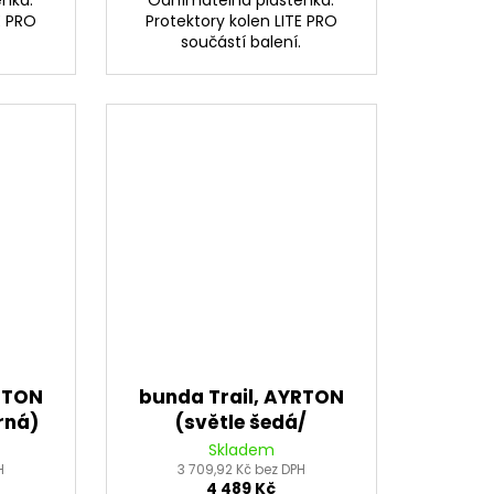
E PRO
Protektory kolen LITE PRO
.
součástí balení.
RTON
bunda Trail, AYRTON
rná)
(světle šedá/
černá/red/modrá/
Skladem
H
3 709,92 Kč bez DPH
šedá) 2026
4 489 Kč