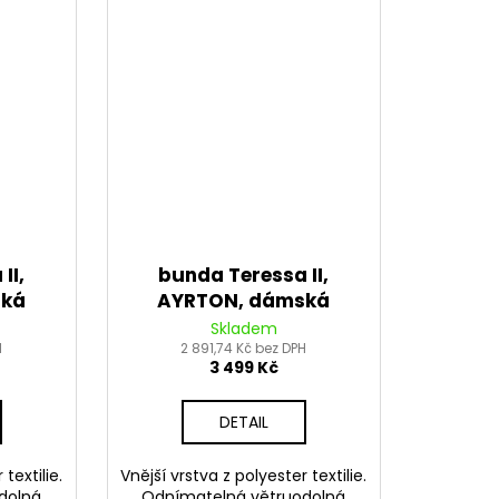
II,
bunda Teressa II,
ská
AYRTON, dámská
2026
(světle šedá/žlutá fluo/
Skladem
H
šedá/černá) 2026
2 891,74 Kč bez DPH
3 499 Kč
DETAIL
textilie.
Vnější vrstva z polyester textilie.
dolná
Odnímatelná větruodolná