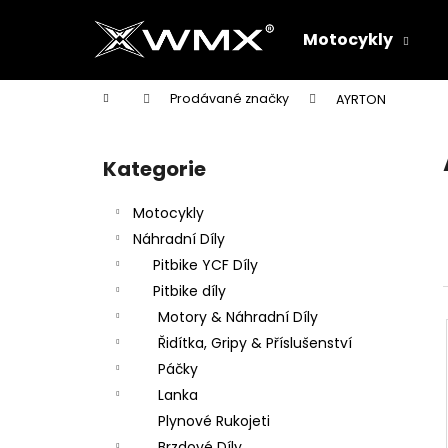
K
Přejít
na
o
Motocykly
obsah
Zpět
Zpět
š
do
do
í
Domů
Prodávané značky
AYRTON
k
obchodu
obchodu
P
o
Kategorie
Přeskočit
s
kategorie
t
Motocykly
r
Náhradní Díly
a
Pitbike YCF Díly
n
Pitbike díly
n
Motory & Náhradní Díly
í
Řidítka, Gripy & Příslušenství
p
Páčky
a
Lanka
n
Plynové Rukojeti
e
Brzdové Díly