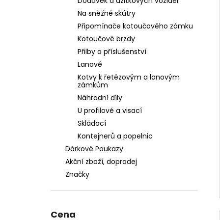
Dodávek a užitkových vozidel
Na sněžné skútry
Připomínače kotoučového zámku
Kotoučové brzdy
Přilby a příslušenství
Lanové
Kotvy k řetězovým a lanovým
zámkům
Náhradní díly
U profilové a visací
Skládací
Kontejnerů a popelnic
Dárkové Poukazy
Akční zboží, doprodej
Značky
Cena