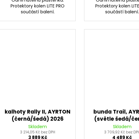
Protektory kolen LITE PRO
Protektory kolen LIT
součástí balení.
součástí balení
kalhoty Rally II, AYRTON
bunda Trail, AY
(černá/šedá) 2026
(světle šedá/če
2026
Skladem
Skladem
3 214,05 Kč bez DPH
3 709,92 Kč bez DP
3 889 Kč
4 489 Kč