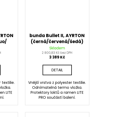
AYRTON
bunda Bullet II, AYRTON
uo/
(černá/červená/šedá)
2026
Skladem
H
2 800,83 Kč bez DPH
3 389 Kč
DETAIL
textilie.
Vnější vrstva z polyester textilie.
ložka.
Odnímatelná termo vložka.
en LITE
Protektory loktů a ramen LITE
ní.
PRO součástí balení.