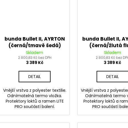
bunda Bullet II, AYRTON
bunda Bullet II, 
(černá/tmavě šedá)
(černá/žlutá fl
2026
šedá) 2026
Skladem
Skladem
2 800,83 Kč bez DPH
2 800,83 Kč bez DP
3 389 Kč
3 389 Kč
DETAIL
DETAIL
Vnější vrstva z polyester textilie.
Vnější vrstva z polyester 
Odnímatelná termo vložka.
Odnímatelná termo v
Protektory loktů a ramen LITE
Protektory loktů a ram
PRO součástí balení.
PRO součástí bale