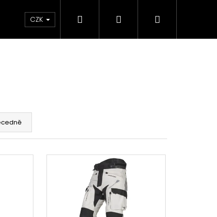
Hledat
Přihlášení
Nákupní
e & Maziva
Příslušenství
Dárkové Poukaz
CZK
košík
ecedně
Následující