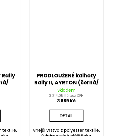
 Rally
PRODLOUŽENÉ kalhoty
rná/
Rally II, AYRTON (černá/
šedá) 2026
Skladem
H
3 214,05 Kč bez DPH
3 889 Kč
DETAIL
textilie.
Vnější vrstva z polyester textilie.
nka.
Odnímatelná pláštěnka.