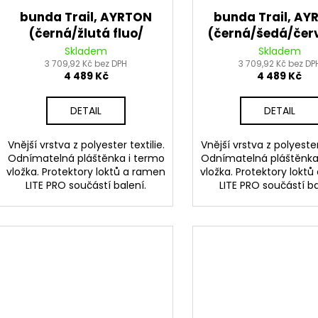
bunda Trail, AYRTON
bunda Trail, AY
(černá/žlutá fluo/
(černá/šedá/čer
šedá) 2026
2026
Skladem
Skladem
3 709,92 Kč bez DPH
3 709,92 Kč bez DP
4 489 Kč
4 489 Kč
DETAIL
DETAIL
Vnější vrstva z polyester textilie.
Vnější vrstva z polyester 
Odnímatelná pláštěnka i termo
Odnímatelná pláštěnka
vložka. Protektory loktů a ramen
vložka. Protektory lokt
LITE PRO součástí balení.
LITE PRO součástí ba