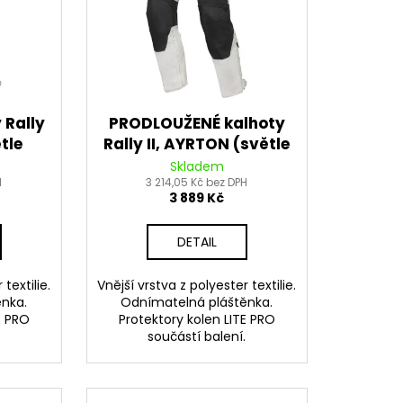
EDNÍ 14 PALCŮ
 Rally
PRODLOUŽENÉ kalhoty
tle
Rally II, AYRTON (světle
026
šedá/černá) 2026
Skladem
H
3 214,05 Kč bez DPH
3 889 Kč
DETAIL
textilie.
Vnější vrstva z polyester textilie.
nka.
Odnímatelná pláštěnka.
E PRO
Protektory kolen LITE PRO
.
součástí balení.