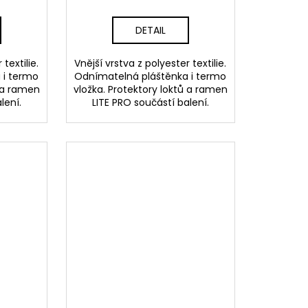
DETAIL
textilie.
Vnější vrstva z polyester textilie.
 i termo
Odnímatelná pláštěnka i termo
ů a ramen
vložka. Protektory loktů a ramen
lení.
LITE PRO součástí balení.