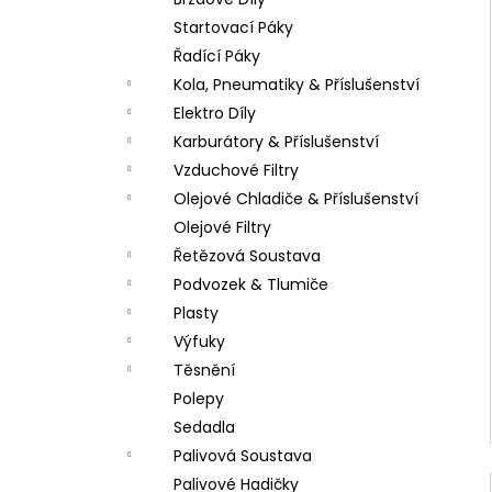
LOŽISKO KOLA 6202 2RS STOMP,
l
DEMONX ,WPB
Startovací Páky
70 Kč
Řadící Páky
Kola, Pneumatiky & Příslušenství
Elektro Díly
Karburátory & Příslušenství
Vzduchové Filtry
Olejové Chladiče & Příslušenství
Olejové Filtry
Řetězová Soustava
Podvozek & Tlumiče
Plasty
Výfuky
Těsnění
Polepy
Sedadla
Palivová Soustava
Palivové Hadičky