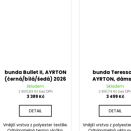
bunda Bullet II, AYRTON
bunda Teressa 
(černá/bílá/šedá) 2026
AYRTON, dám
(tmavě zelená) 
Skladem
Skladem
2 800,83 Kč bez DPH
2 891,74 Kč bez DP
3 389 Kč
3 499 Kč
DETAIL
DETAIL
Vnější vrstva z polyester textilie.
Vnější vrstva z polyester 
Odnímatelná termo vložka.
Odnímatelná větruo