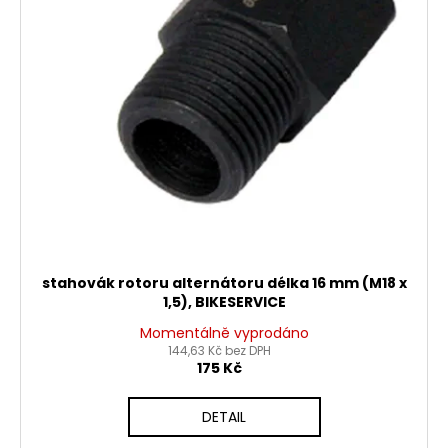
d
r
a
u
o
j
k
d
í
t
u
t
ů
k
?
t
ů
HLEDAT
stahovák rotoru alternátoru délka 16 mm (M18 x
1,5), BIKESERVICE
D
Momentálně vyprodáno
o
144,63 Kč bez DPH
p
175 Kč
o
r
DETAIL
u