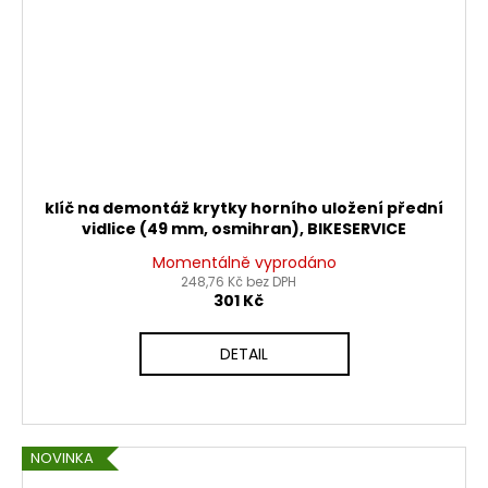
klíč na demontáž krytky horního uložení přední
vidlice (49 mm, osmihran), BIKESERVICE
Momentálně vyprodáno
248,76 Kč bez DPH
301 Kč
DETAIL
NOVINKA