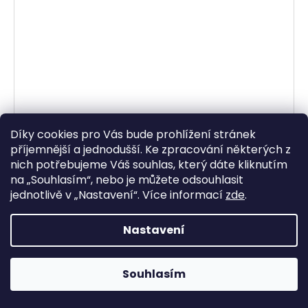
Díky cookies pro Vás bude prohlížení stránek
příjemnější a jednodušší. Ke zpracování některých z
nich potřebujeme Váš souhlas, který dáte kliknutím
na „
Souhlasím
“, nebo je můžete odsouhlasit
jednotlivě v „
Nastavení
“.
Více informací
zde
.
Nastavení
náhradní ochrané protektory pro M016-157 (2
Souhlasím
ks), BIKIESERVICE
Skladem