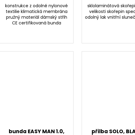
konstrukce z odolné nylonové
sklolaminátová skořep
textilie klimatická membrána
velikosti skořepin spec
pružný materiál dámský střih
odolný lak vnitřní slune
CE certifikovaná bunda
bunda EASY MAN 1.0,
přilba SOLO, BL