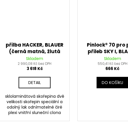
přilba HACKER, BLAUER
Pinlock® 70 pro 
(černá matná, žlutá
přileb SKY I, BL
fluo)
(čirý, pro model 
Skladem
Skladem
2 990,08 Kč bez DPH
do roku 2017
550,41 Kč bez DPH
3 618 Kč
666 Kč
DETAIL
DO KOŠÍKU
sklolaminátová skořepina dvě
velikosti skořepin speciální a
odolný lak odnímatelné čiré
plexi vnitřní sluneční clona