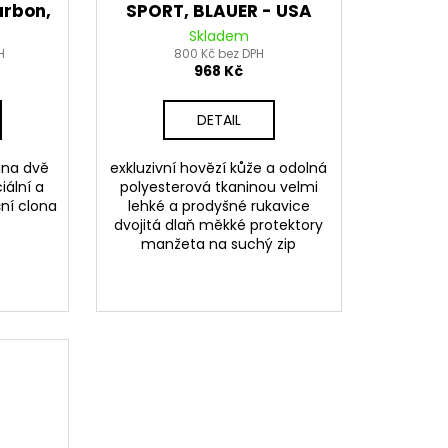
arbon,
SPORT, BLAUER - USA
Skladem
H
800 Kč bez DPH
968 Kč
DETAIL
ina dvě
exkluzivní hovězí kůže a odolná
iální a
polyesterová tkaninou velmi
ční clona
lehké a prodyšné rukavice
dvojitá dlaň měkké protektory
manžeta na suchý zip