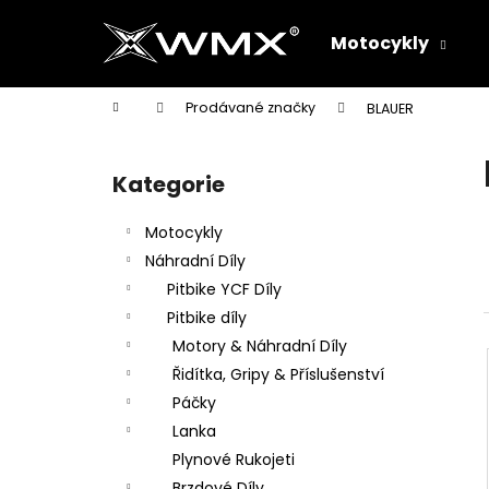
K
Přejít
na
o
Motocykly
obsah
Zpět
Zpět
š
do
do
í
Domů
Prodávané značky
BLAUER
k
obchodu
obchodu
P
o
Kategorie
Přeskočit
s
kategorie
t
Motocykly
r
Náhradní Díly
a
Pitbike YCF Díly
n
Pitbike díly
n
Motory & Náhradní Díly
í
Řidítka, Gripy & Příslušenství
p
Páčky
a
Lanka
n
Plynové Rukojeti
e
Brzdové Díly