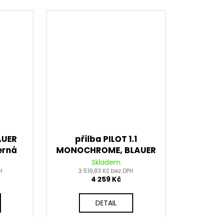
AUER
přilba PILOT 1.1
erná
MONOCHROME, BLAUER
(černá matná)
Skladem
H
3 519,83 Kč bez DPH
4 259 Kč
DETAIL