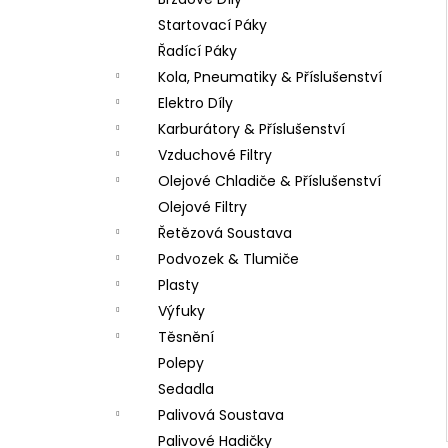
LOŽISKO KOLA 6202 2RS STOMP,
l
DEMONX ,WPB
Startovací Páky
70 Kč
Řadící Páky
Kola, Pneumatiky & Příslušenství
Elektro Díly
Karburátory & Příslušenství
Vzduchové Filtry
Olejové Chladiče & Příslušenství
Olejové Filtry
Řetězová Soustava
Podvozek & Tlumiče
Plasty
Výfuky
Těsnění
Polepy
Sedadla
Palivová Soustava
Palivové Hadičky