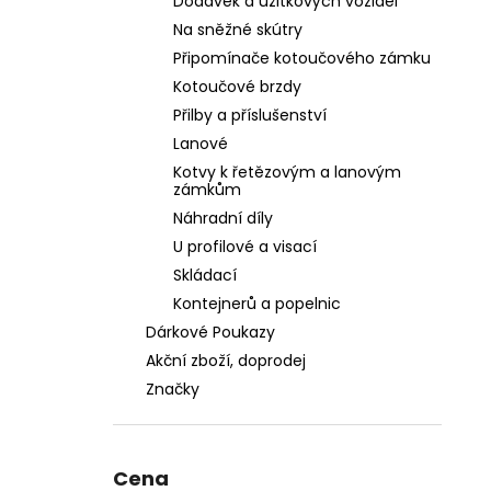
Dodávek a užitkových vozidel
Na sněžné skútry
Připomínače kotoučového zámku
Kotoučové brzdy
Přilby a příslušenství
Lanové
Kotvy k řetězovým a lanovým
zámkům
Náhradní díly
U profilové a visací
Skládací
Kontejnerů a popelnic
Dárkové Poukazy
Akční zboží, doprodej
Značky
Cena