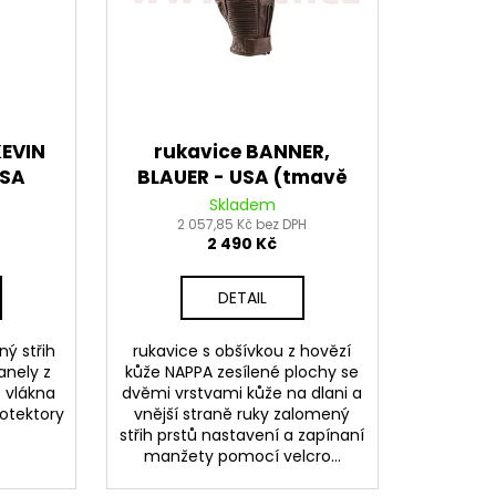
DNÍ 14 PALCŮ
KEVIN
rukavice BANNER,
USA
BLAUER - USA (tmavě
hnědé)
Skladem
2 057,85 Kč bez DPH
2 490 Kč
DETAIL
ný střih
rukavice s obšívkou z hovězí
anely z
kůže NAPPA zesílené plochy se
 vlákna
dvěmi vrstvami kůže na dlani a
rotektory
vnější straně ruky zalomený
střih prstů nastavení a zapínaní
manžety pomocí velcro...