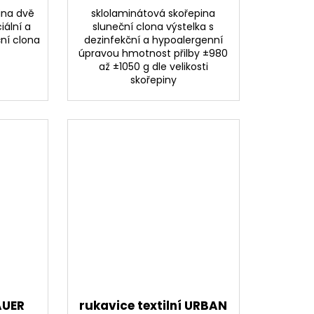
ina dvě
sklolaminátová skořepina
iální a
sluneční clona výstelka s
ční clona
dezinfekční a hypoalergenní
úpravou hmotnost přilby ±980
až ±1050 g dle velikosti
skořepiny
AUER
rukavice textilní URBAN