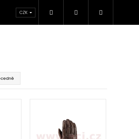
Hledat
Přihlášení
Nákupní
e & Maziva
Příslušenství
Dárkové Poukaz
CZK
košík
ecedně
Následující