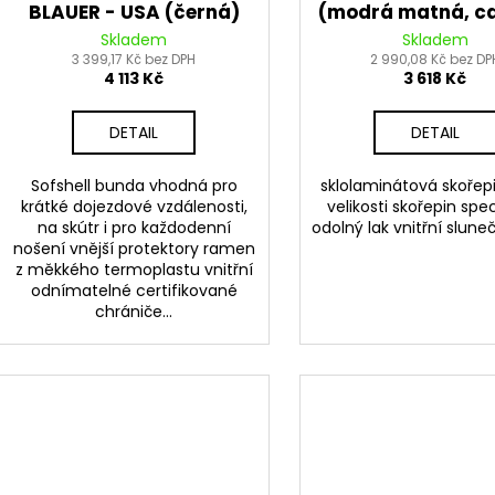
BLAUER - USA (černá)
(modrá matná, c
stříbrná)
Skladem
Skladem
3 399,17 Kč bez DPH
2 990,08 Kč bez DP
4 113 Kč
3 618 Kč
DETAIL
DETAIL
Sofshell bunda vhodná pro
sklolaminátová skořep
krátké dojezdové vzdálenosti,
velikosti skořepin spec
na skútr i pro každodenní
odolný lak vnitřní slune
nošení vnější protektory ramen
z měkkého termoplastu vnitřní
odnímatelné certifikované
chrániče...