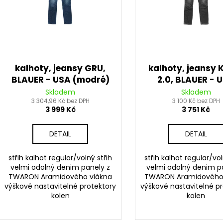
PITBIKE BRZDOVÁ PÁČKA WPB RACE
PITBIKE DUŠE ZA
d
r
320 Kč
210 Kč
u
o
k
d
t
u
ů
k
kalhoty, jeansy GRU,
kalhoty, jeansy 
t
BLAUER - USA (modré)
2.0, BLAUER - 
ů
(šedé)
Skladem
Skladem
3 304,96 Kč bez DPH
3 100 Kč bez DPH
3 999 Kč
3 751 Kč
DETAIL
DETAIL
střih kalhot regular/volný střih
střih kalhot regular/vol
velmi odolný denim panely z
velmi odolný denim p
TWARON Aramidového vlákna
TWARON Aramidového
výškově nastavitelné protektory
výškově nastavitelné p
kolen
kolen