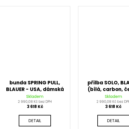
bunda SPRING PULL,
přilba SOLO, BL
BLAUER - USA, dámská
(bílá, carbon, č
(růžová)
matná)
Skladem
Skladem
2 990,08 Kč bez DPH
2 990,08 Kč bez DP
3 618 Kč
3 618 Kč
DETAIL
DETAIL