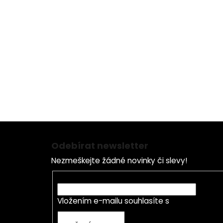
Z
á
Odebírat newsletter
p
Nezmeškejte žádné novinky či slevy!
a
t
E-mail
í
Vložením e-mailu souhlasíte s
podmínkami o