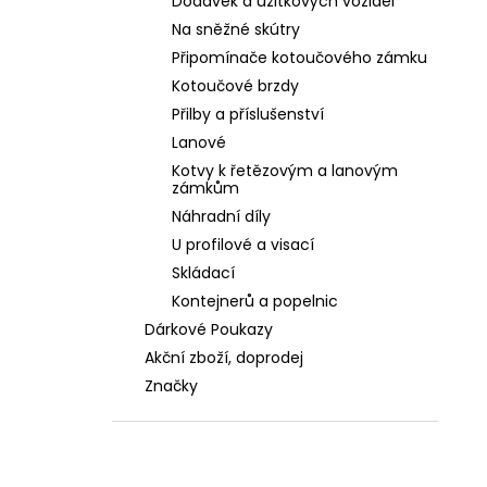
Dodávek a užitkových vozidel
Na sněžné skútry
Připomínače kotoučového zámku
Kotoučové brzdy
Přilby a příslušenství
Lanové
Kotvy k řetězovým a lanovým
zámkům
Náhradní díly
U profilové a visací
Skládací
Kontejnerů a popelnic
Dárkové Poukazy
Akční zboží, doprodej
Značky