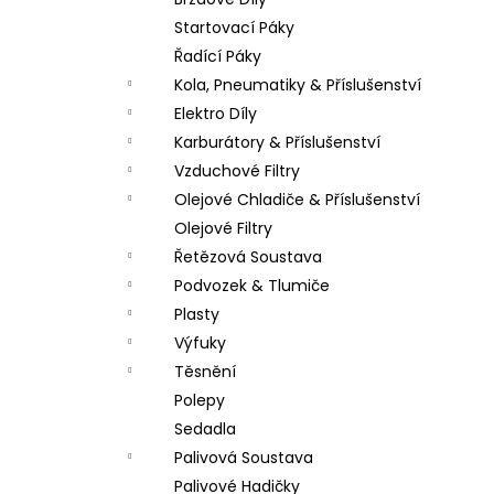
PITBIKE DUŠE PŘEDNÍ 14 PALCŮ
l
Startovací Páky
200 Kč
Řadící Páky
Kola, Pneumatiky & Příslušenství
Elektro Díly
Karburátory & Příslušenství
Vzduchové Filtry
Olejové Chladiče & Příslušenství
Olejové Filtry
Řetězová Soustava
Podvozek & Tlumiče
Plasty
Výfuky
Těsnění
Polepy
Sedadla
Palivová Soustava
Palivové Hadičky