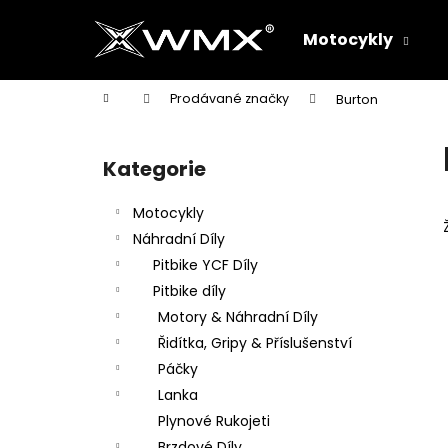
K
Přejít
na
o
Motocykly
obsah
Zpět
Zpět
š
do
do
í
Domů
Prodávané značky
Burton
k
obchodu
obchodu
P
o
Kategorie
Přeskočit
s
kategorie
t
Motocykly
r
Náhradní Díly
a
Pitbike YCF Díly
n
Pitbike díly
n
Motory & Náhradní Díly
í
Řidítka, Gripy & Příslušenství
p
Páčky
a
Lanka
n
Plynové Rukojeti
e
Brzdové Díly