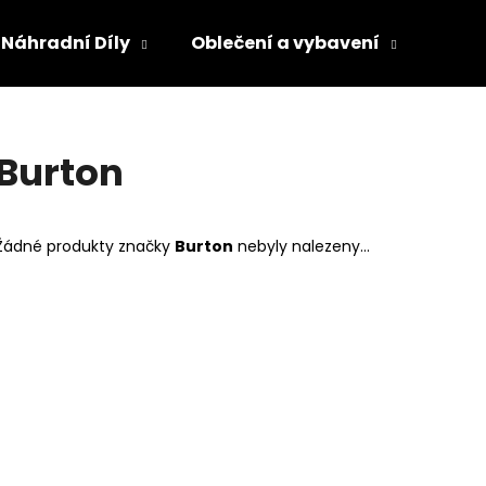
Náhradní Díly
Oblečení a vybavení
Olej
Co potřebujete najít?
Burton
HLEDAT
Žádné produkty značky
Burton
nebyly nalezeny...
Doporučujeme