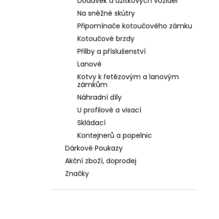
Dodávek a užitkových vozidel
Na sněžné skútry
Připomínače kotoučového zámku
Kotoučové brzdy
Přilby a příslušenství
Lanové
Kotvy k řetězovým a lanovým
zámkům
Náhradní díly
U profilové a visací
Skládací
Kontejnerů a popelnic
Dárkové Poukazy
Akční zboží, doprodej
Značky