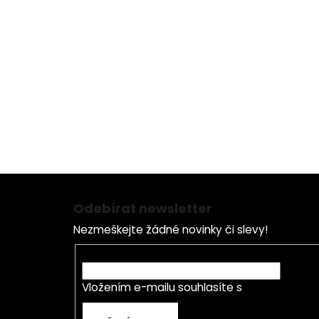
Z
á
Odebírat newsletter
p
Nezmeškejte žádné novinky či slevy!
a
t
E-mail
í
Vložením e-mailu souhlasíte s
podmínkami o