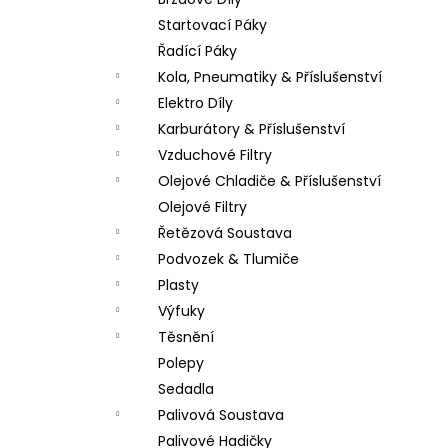
LOŽISKO KOLA 6202 2RS STOMP,
l
DEMONX ,WPB
Startovací Páky
70 Kč
Řadící Páky
Kola, Pneumatiky & Příslušenství
Elektro Díly
Karburátory & Příslušenství
Vzduchové Filtry
Olejové Chladiče & Příslušenství
Olejové Filtry
Řetězová Soustava
Podvozek & Tlumiče
Plasty
Výfuky
Těsnění
Polepy
Sedadla
Palivová Soustava
Palivové Hadičky