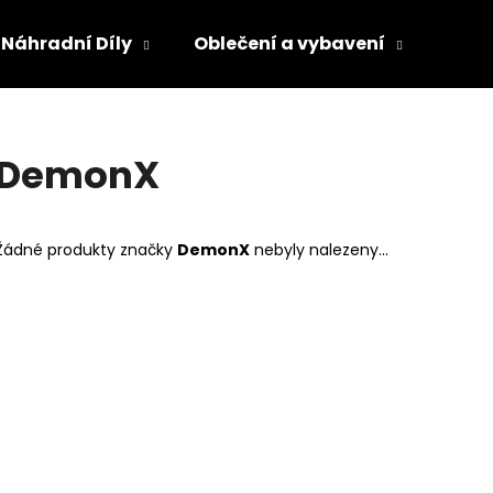
Náhradní Díly
Oblečení a vybavení
Olej
Co potřebujete najít?
DemonX
HLEDAT
Žádné produkty značky
DemonX
nebyly nalezeny...
Doporučujeme