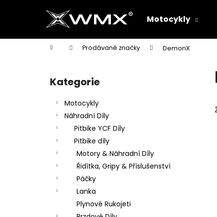
K
Přejít
na
o
Motocykly
obsah
Zpět
Zpět
š
do
do
í
Domů
Prodávané značky
DemonX
k
obchodu
obchodu
P
o
Kategorie
Přeskočit
s
kategorie
t
Motocykly
r
Náhradní Díly
a
Pitbike YCF Díly
n
Pitbike díly
n
Motory & Náhradní Díly
í
Řidítka, Gripy & Příslušenství
p
Páčky
a
Lanka
n
Plynové Rukojeti
e
Brzdové Díly