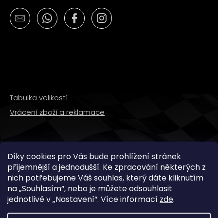
č
u
j
e
m
e
PITBIKE
SPOJKOVÉ
Tabulka velikostí
LANKO
94CM,
Vrácení zboží a reklamace
VÝSUV
6CM
STOMP,
DEMONX
,WPB
SLEDUJTE NÁS
Díky cookies pro Vás bude prohlížení stránek
180
příjemnější a jednodušší. Ke zpracování některých z
Kč
nich potřebujeme Váš souhlas, který dáte kliknutím
na „
Souhlasím
“, nebo je můžete odsouhlasit
jednotlivě v „
Nastavení
“.
Více informací
zde
.