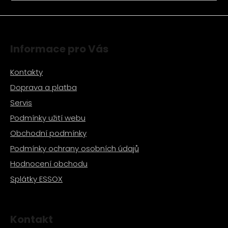
a
j
í
Informace pro Vás
t
?
Kontakty
Doprava a platba
Servis
Podmínky užití webu
HLEDAT
Obchodní podmínky
Podmínky ochrany osobních údajů
D
Hodnocení obchodu
o
Splátky ESSOX
p
o
r
u
Kontakt