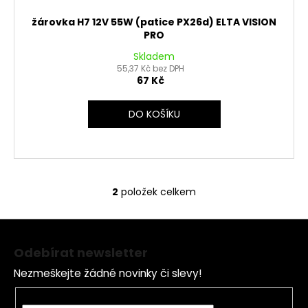
žárovka H7 12V 55W (patice PX26d) ELTA VISION
PRO
Skladem
55,37 Kč bez DPH
67 Kč
DO KOŠÍKU
2
položek celkem
O
v
Z
l
á
á
Odebírat newsletter
d
p
a
Nezmeškejte žádné novinky či slevy!
a
c
t
E-mail
í