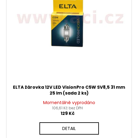
d
r
a
u
o
j
k
d
í
t
u
t
ů
k
?
t
ů
HLEDAT
ELTA žárovka 12V LED VisionPro C5W SV8,5 31 mm
25 lm (sada 2 ks)
D
Momentálně vyprodáno
o
106,61 Kč bez DPH
p
129 Kč
o
r
DETAIL
u