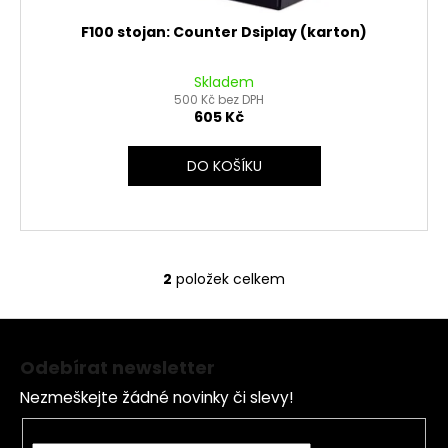
F100 stojan: Counter Dsiplay (karton)
Skladem
500 Kč bez DPH
605 Kč
DO KOŠÍKU
2
položek celkem
O
v
Z
l
á
á
Odebírat newsletter
d
p
a
Nezmeškejte žádné novinky či slevy!
a
c
t
E-mail
í