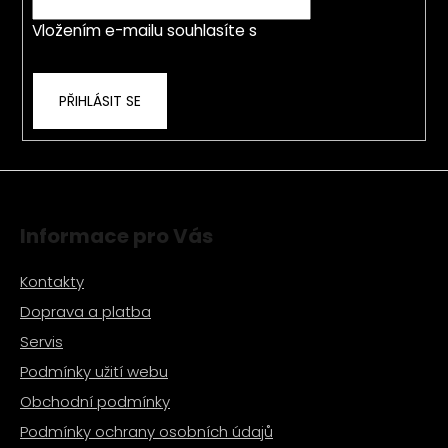
í
p
Vložením e-mailu souhlasíte s
podmínkami
r
ochrany osobních údajů
v
k
PŘIHLÁSIT SE
y
v
ý
p
i
s
Informace pro Vás
u
Kontakty
Doprava a platba
Servis
Podmínky užití webu
Obchodní podmínky
Podmínky ochrany osobních údajů