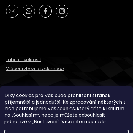
č
u
j
e
m
e
PITBIKE
BRZDOVÁ
Tabulka velikostí
PÁČKA
WPB
Vrácení zboží a reklamace
RACE
320
Kč
SLEDUJTE NÁS
Díky cookies pro Vás bude prohlížení stránek
příjemnější a jednodušší. Ke zpracování některých z
nich potřebujeme Váš souhlas, který dáte kliknutím
na „
Souhlasím
“, nebo je můžete odsouhlasit
jednotlivě v „
Nastavení
“.
Více informací
zde
.