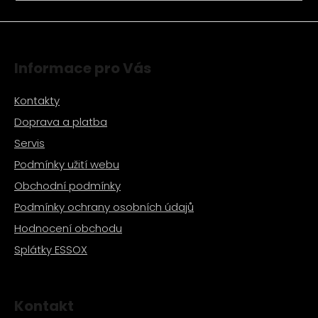
a
j
í
Informace pro Vás
t
?
Kontakty
Doprava a platba
Servis
Podmínky užití webu
HLEDAT
Obchodní podmínky
Podmínky ochrany osobních údajů
D
Hodnocení obchodu
o
Splátky ESSOX
p
o
r
u
Kontakt