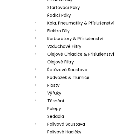
PITBIKE DUŠE PŘEDNÍ 14 PALCŮ
l
Startovací Páky
200 Kč
Řadící Páky
Kola, Pneumatiky & Příslušenství
Elektro Díly
Karburátory & Příslušenství
Vzduchové Filtry
Olejové Chladiče & Příslušenství
Olejové Filtry
Řetězová Soustava
Podvozek & Tlumiče
Plasty
Výfuky
Těsnění
Polepy
Sedadla
Palivová Soustava
Palivové Hadičky