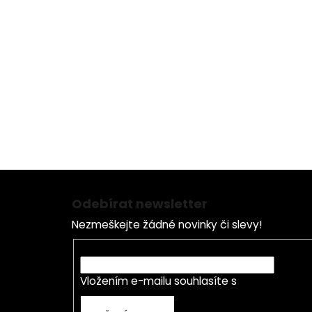
Z
á
Odebírat newsletter
p
Nezmeškejte žádné novinky či slevy!
a
t
E-mail
í
Vložením e-mailu souhlasíte s
podmínkami o