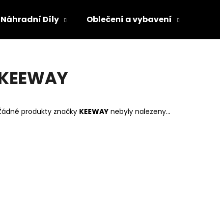
Náhradní Díly
Oblečení a vybavení
Olej
Co potřebujete najít?
KEEWAY
HLEDAT
Žádné produkty značky
KEEWAY
nebyly nalezeny...
Doporučujeme