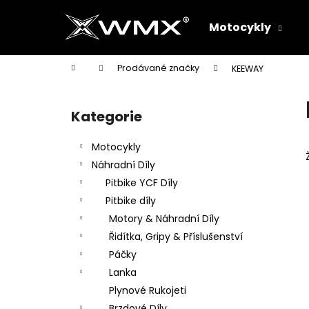
K
Přejít
na
o
Motocykly
obsah
Zpět
Zpět
š
do
do
í
Domů
Prodávané značky
KEEWAY
k
obchodu
obchodu
P
o
Kategorie
Přeskočit
s
kategorie
t
Motocykly
r
Náhradní Díly
a
Pitbike YCF Díly
n
Pitbike díly
n
Motory & Náhradní Díly
í
Řidítka, Gripy & Příslušenství
p
Páčky
a
Lanka
n
Plynové Rukojeti
e
Brzdové Díly