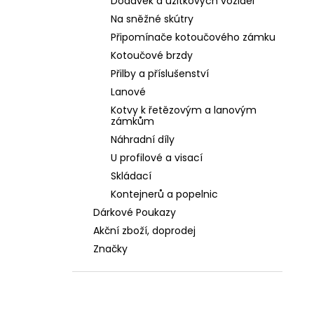
Dodávek a užitkových vozidel
Na sněžné skútry
Připomínače kotoučového zámku
Kotoučové brzdy
Přilby a příslušenství
Lanové
Kotvy k řetězovým a lanovým
zámkům
Náhradní díly
U profilové a visací
Skládací
Kontejnerů a popelnic
Dárkové Poukazy
Akční zboží, doprodej
Značky