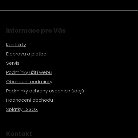
ý
p
i
s
Informace pro Vás
u
Kontakty
Doprava a platba
Servis
Podmínky užití webu
Obchodní podmínky
Podmínky ochrany osobních údajů
Hodnocení obchodu
Splátky ESSOX
Kontakt