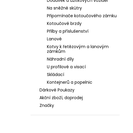
Dodávek a užitkových vozidel
Na sněžné skútry
Připomínače kotoučového zámku
Kotoučové brzdy
Přilby a příslušenství
Lanové
Kotvy k řetězovým a lanovým
zámkům
Náhradní díly
U profilové a visací
Skládací
Kontejnerů a popelnic
Dárkové Poukazy
Akční zboží, doprodej
Značky