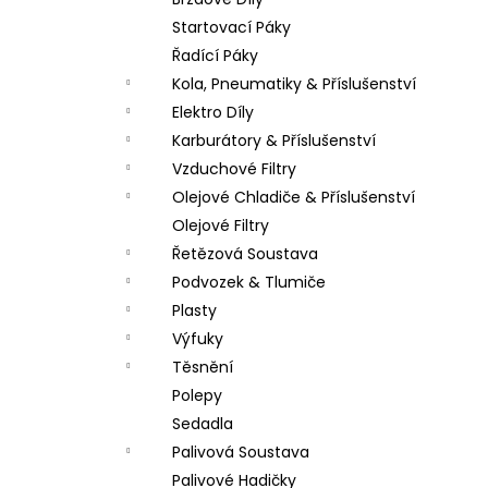
LOŽISKO KOLA 6202 2RS STOMP,
l
DEMONX ,WPB
Startovací Páky
70 Kč
Řadící Páky
Kola, Pneumatiky & Příslušenství
Elektro Díly
Karburátory & Příslušenství
Vzduchové Filtry
Olejové Chladiče & Příslušenství
Olejové Filtry
Řetězová Soustava
Podvozek & Tlumiče
Plasty
Výfuky
Těsnění
Polepy
Sedadla
Palivová Soustava
Palivové Hadičky