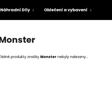
Náhradní Díly
Oblečení a vybavení
Olej
Co potřebujete najít?
Monster
HLEDAT
Žádné produkty značky
Monster
nebyly nalezeny...
Doporučujeme