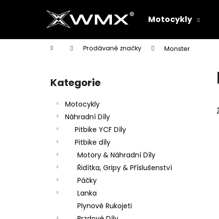
K
Přejít
na
o
Motocykly
obsah
Zpět
Zpět
š
do
do
í
Domů
Prodávané značky
Monster
k
obchodu
obchodu
P
o
Kategorie
Přeskočit
s
kategorie
t
Motocykly
r
Náhradní Díly
a
Pitbike YCF Díly
n
Pitbike díly
n
Motory & Náhradní Díly
í
Řidítka, Gripy & Příslušenství
p
Páčky
a
Lanka
n
Plynové Rukojeti
e
Brzdové Díly