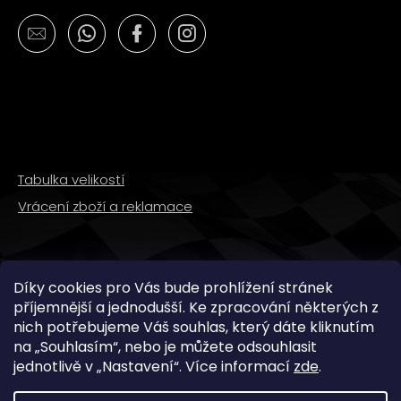
č
u
j
e
m
e
PITBIKE
SPOJKOVÉ
Tabulka velikostí
LANKO
94CM,
Vrácení zboží a reklamace
VÝSUV
6CM
STOMP,
DEMONX
,WPB
SLEDUJTE NÁS
Díky cookies pro Vás bude prohlížení stránek
180
příjemnější a jednodušší. Ke zpracování některých z
Kč
nich potřebujeme Váš souhlas, který dáte kliknutím
na „
Souhlasím
“, nebo je můžete odsouhlasit
jednotlivě v „
Nastavení
“.
Více informací
zde
.