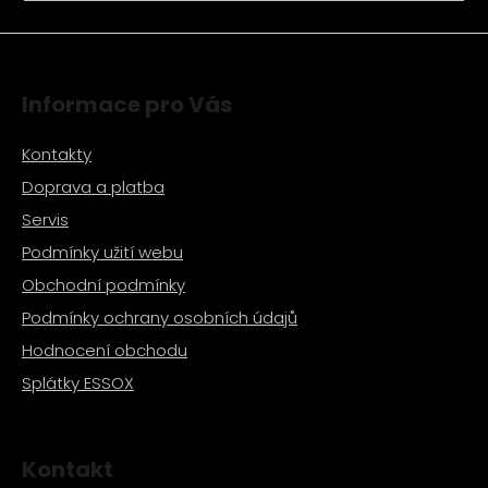
a
j
í
Informace pro Vás
t
?
Kontakty
Doprava a platba
Servis
Podmínky užití webu
HLEDAT
Obchodní podmínky
Podmínky ochrany osobních údajů
D
Hodnocení obchodu
o
Splátky ESSOX
p
o
r
u
Kontakt