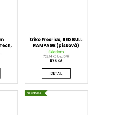
ým
triko Freeride, RED BULL
Tech,
RAMPAGE (písková)
AGE
Skladem
H
723,14 Kč bez DPH
875 Kč
DETAIL
NOVINKA