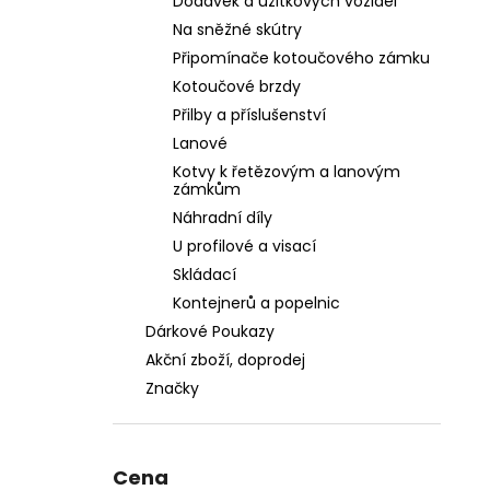
Dodávek a užitkových vozidel
Na sněžné skútry
Připomínače kotoučového zámku
Kotoučové brzdy
Přilby a příslušenství
Lanové
Kotvy k řetězovým a lanovým
zámkům
Náhradní díly
U profilové a visací
Skládací
Kontejnerů a popelnic
Dárkové Poukazy
Akční zboží, doprodej
Značky
Cena