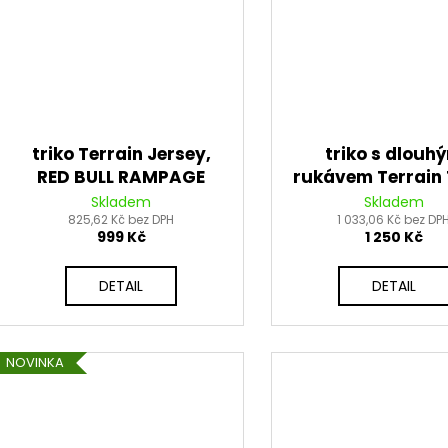
triko Terrain Jersey,
triko s dlouh
RED BULL RAMPAGE
rukávem Terrain 
(písková, více bar.)
RED BULL RAMP
Skladem
Skladem
825,62 Kč bez DPH
1 033,06 Kč bez DP
(černá)
999 Kč
1 250 Kč
DETAIL
DETAIL
NOVINKA