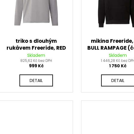
PITBIKE BRZDOVÁ PÁČKA WPB RACE
PITBIKE DUŠE ZA
d
r
320 Kč
210 Kč
u
o
k
d
t
u
ů
k
triko s dlouhým
mikina Freeride,
t
rukávem Freeride, RED
BULL RAMPAGE (č
ů
BULL RAMPAGE (šedá)
Skladem
Skladem
825,62 Kč bez DPH
1 446,28 Kč bez DP
999 Kč
1 750 Kč
DETAIL
DETAIL