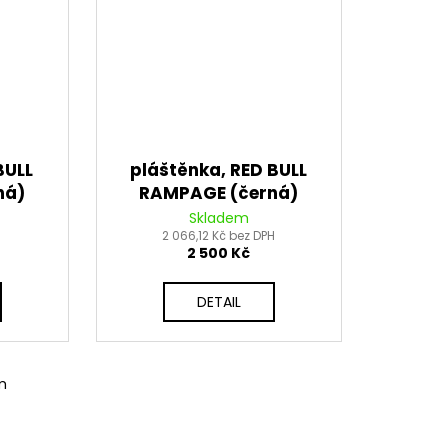
BULL
pláštěnka, RED BULL
ná)
RAMPAGE (černá)
Skladem
2 066,12 Kč bez DPH
2 500 Kč
DETAIL
m