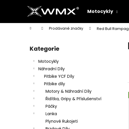
K
Přejít
na
o
Motocykly
obsah
Zpět
Zpět
š
do
do
í
Domů
Prodávané značky
Red Bull Rampa
k
obchodu
obchodu
P
o
Kategorie
Přeskočit
s
kategorie
t
Motocykly
r
Náhradní Díly
a
Pitbike YCF Díly
n
Pitbike díly
n
Motory & Náhradní Díly
í
Řidítka, Gripy & Příslušenství
p
Páčky
a
Lanka
n
Plynové Rukojeti
e
Brzdové Díly