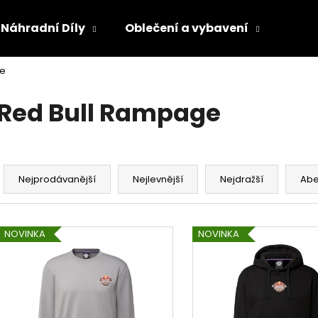
Náhradní Díly
Oblečení a vybavení
Olej
ge
Co potřebujete najít?
Red Bull Rampage
HLEDAT
Ř
a
Nejprodávanější
Nejlevnější
Nejdražší
Ab
Doporučujeme
z
e
V
n
NOVINKA
NOVINKA
ý
í
p
p
i
r
s
o
p