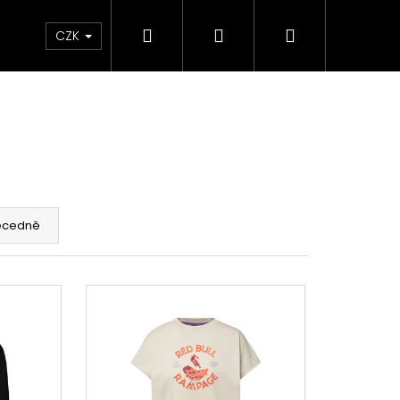
Hledat
Přihlášení
Nákupní
e & Maziva
Příslušenství
Dárkové Poukaz
CZK
košík
ecedně
Následující