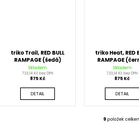
triko Trail, RED BULL
triko Heat, RED 
RAMPAGE (šedá)
RAMPAGE (čer
Skladem
Skladem
723,14 Kč bez DPH
723,14 Kč bez DPH
875 Kč
875 Kč
DETAIL
DETAIL
9
položek celke
O
v
l