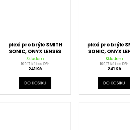
plexi pro brýle SMITH
plexi pro brýle 
SONIC, ONYX LENSES
SONIC, ONYX LE
(zelené s polarizací)
(fialové s polari
Skladem
Skladem
199,17 Kč bez DPH
199,17 Kč bez DPH
241 Kč
241 Kč
DO KOŠÍKU
DO KOŠÍKU