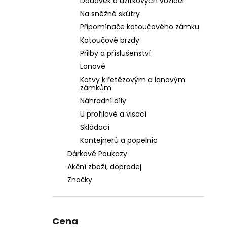
Dodávek a užitkových vozidel
Na sněžné skútry
Připomínače kotoučového zámku
Kotoučové brzdy
Přilby a příslušenství
Lanové
Kotvy k řetězovým a lanovým
zámkům
Náhradní díly
U profilové a visací
Skládací
Kontejnerů a popelnic
Dárkové Poukazy
Akční zboží, doprodej
Značky
Cena