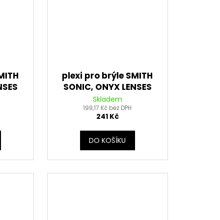
SMITH
plexi pro brýle SMITH
NSES
SONIC, ONYX LENSES
zací)
(modré s polarizací)
Skladem
199,17 Kč bez DPH
241 Kč
DO KOŠÍKU