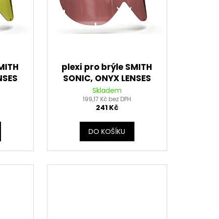
DNÍ 14 PALCŮ
SMITH
plexi pro brýle SMITH
NSES
SONIC, ONYX LENSES
s
(červené s polarizací)
Skladem
199,17 Kč bez DPH
241 Kč
DO KOŠÍKU