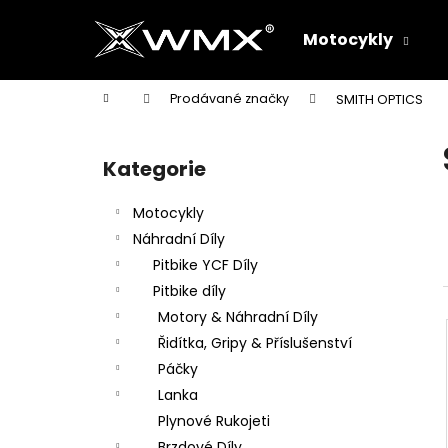
K
Přejít
na
o
Motocykly
obsah
Zpět
Zpět
š
do
do
í
Domů
Prodávané značky
SMITH OPTICS
k
obchodu
obchodu
P
o
Kategorie
Přeskočit
s
kategorie
t
Motocykly
r
Náhradní Díly
a
Pitbike YCF Díly
n
Pitbike díly
n
Motory & Náhradní Díly
í
Řidítka, Gripy & Příslušenství
p
Páčky
a
Lanka
n
Plynové Rukojeti
e
Brzdové Díly