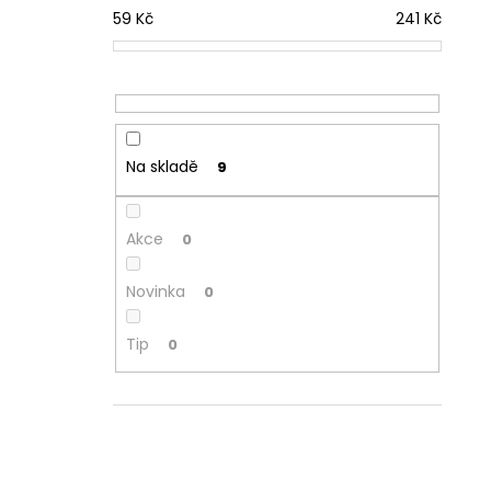
59
Kč
241
Kč
Na skladě
9
Akce
0
Novinka
0
Tip
0