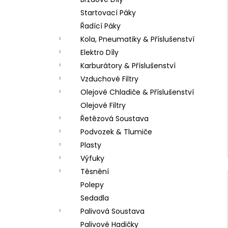
LOŽISKO KOLA 6202 2RS STOMP,
l
DEMONX ,WPB
Startovací Páky
70 Kč
Řadící Páky
Kola, Pneumatiky & Příslušenství
Elektro Díly
Karburátory & Příslušenství
Vzduchové Filtry
Olejové Chladiče & Příslušenství
Olejové Filtry
Řetězová Soustava
Podvozek & Tlumiče
Plasty
Výfuky
Těsnění
Polepy
Sedadla
Palivová Soustava
Palivové Hadičky