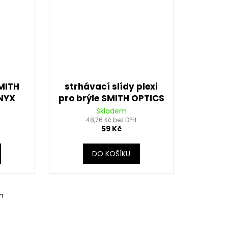
SMITH
strhávací slídy plexi
ONYX
pro brýle SMITH OPTICS
é s
řady INTAKE/FUEL, Q-
Skladem
TECH (10 vrstev v
48,76 Kč bez DPH
59 Kč
balení, čiré)
DO KOŠÍKU
m