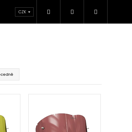
Hledat
Přihlášení
Nákupní
e & Maziva
Příslušenství
Dárkové Poukaz
CZK
košík
ecedně
Následující