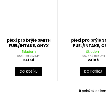
plexi pro brýle SMITH
plexi pro brýle 
FUEL/INTAKE, ONYX
FUEL/INTAKE, 
LENSES (zelené s
LENSES (fialov
Skladem
Skladem
polarizací)
199,17 Kč bez DPH
polarizací)
199,17 Kč bez DPH
241 Kč
241 Kč
DO KOŠÍKU
DO KOŠÍKU
9
položek celke
O
v
l