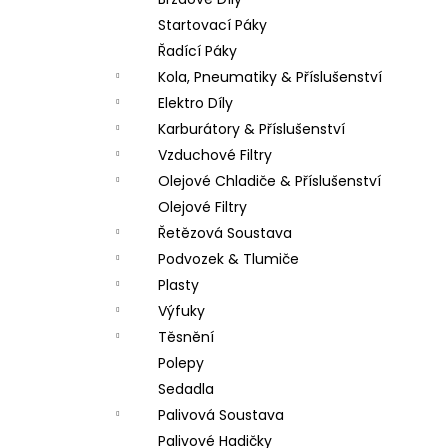
PITBIKE SPOJKOVÉ LANKO 94CM, VÝSUV
l
6CM STOMP, DEMONX ,WPB
Startovací Páky
180 Kč
Řadící Páky
Kola, Pneumatiky & Příslušenství
Elektro Díly
Karburátory & Příslušenství
Vzduchové Filtry
Olejové Chladiče & Příslušenství
Olejové Filtry
Řetězová Soustava
Podvozek & Tlumiče
Plasty
Výfuky
Těsnění
Polepy
Sedadla
Palivová Soustava
Palivové Hadičky