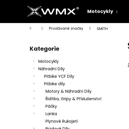
K
Přejít
na
o
Motocykly
obsah
Zpět
Zpět
š
do
do
í
Domů
Prodávané značky
SMITH
k
obchodu
obchodu
P
o
Kategorie
Přeskočit
s
kategorie
t
Motocykly
r
Náhradní Díly
a
Pitbike YCF Díly
n
Pitbike díly
n
Motory & Náhradní Díly
í
Řidítka, Gripy & Příslušenství
p
Páčky
a
Lanka
n
Plynové Rukojeti
e
Brzdové Díly