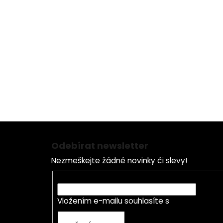
Z
á
Odebírat newsletter
p
Nezmeškejte žádné novinky či slevy!
a
t
E-mail
í
Vložením e-mailu souhlasíte s
podmínkami o