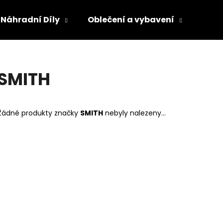
Náhradní Díly
Oblečení a vybavení
Olej
Co potřebujete najít?
SMITH
HLEDAT
Žádné produkty značky
SMITH
nebyly nalezeny...
Doporučujeme