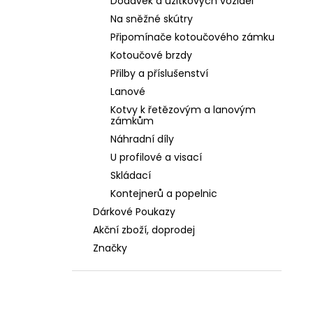
Dodávek a užitkových vozidel
Na sněžné skútry
Připomínače kotoučového zámku
Kotoučové brzdy
Přilby a příslušenství
Lanové
Kotvy k řetězovým a lanovým
zámkům
Náhradní díly
U profilové a visací
Skládací
Kontejnerů a popelnic
Dárkové Poukazy
Akční zboží, doprodej
Značky