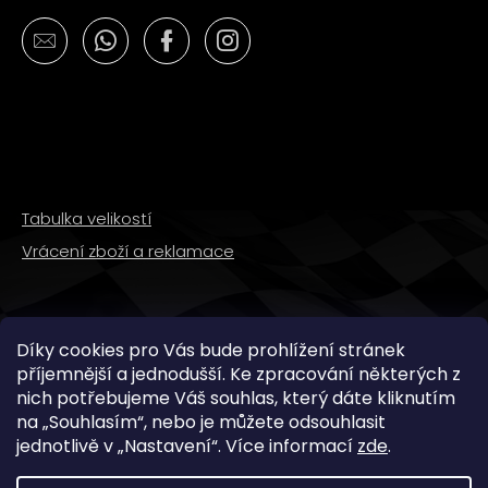
č
u
j
e
m
e
OPRAVNÁ
SADA
Tabulka velikostí
BRZDOVÉHO
TŘMENU
Vrácení zboží a reklamace
PITBIKE
YCF
135
Kč
SLEDUJTE NÁS
Díky cookies pro Vás bude prohlížení stránek
příjemnější a jednodušší. Ke zpracování některých z
nich potřebujeme Váš souhlas, který dáte kliknutím
na „
Souhlasím
“, nebo je můžete odsouhlasit
jednotlivě v „
Nastavení
“.
Více informací
zde
.