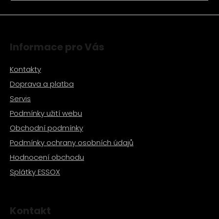
a
j
í
Informace pro Vás
t
?
Kontakty
Doprava a platba
Servis
Podmínky užití webu
HLEDAT
Obchodní podmínky
Podmínky ochrany osobních údajů
D
Hodnocení obchodu
o
Splátky ESSOX
p
o
r
u
Kontakt