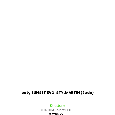
boty SUNSET EVO, STYLMARTIN (šedá)
Skladem
3 079,34 Kč bez DPH
3 726 Kč