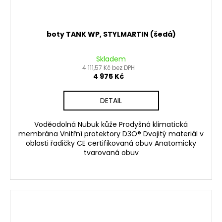
boty TANK WP, STYLMARTIN (šedá)
Skladem
4 111,57 Kč bez DPH
4 975 Kč
DETAIL
Voděodolná Nubuk kůže Prodyšná klimatická
membrána Vnitřní protektory D3O® Dvojitý materiál v
oblasti řadičky CE certifikovaná obuv Anatomicky
tvarovaná obuv