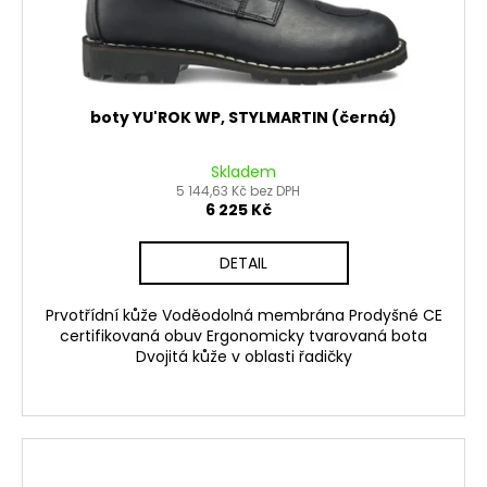
boty YU'ROK WP, STYLMARTIN (černá)
Skladem
5 144,63 Kč bez DPH
6 225 Kč
DETAIL
Prvotřídní kůže Voděodolná membrána Prodyšné CE
certifikovaná obuv Ergonomicky tvarovaná bota
Dvojitá kůže v oblasti řadičky