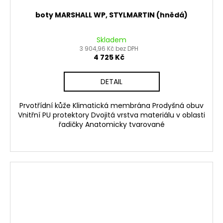
boty MARSHALL WP, STYLMARTIN (hnědá)
Skladem
3 904,96 Kč bez DPH
4 725 Kč
DETAIL
Prvotřídní kůže Klimatická membrána Prodyšná obuv
Vnitřní PU protektory Dvojitá vrstva materiálu v oblasti
řadičky Anatomicky tvarované