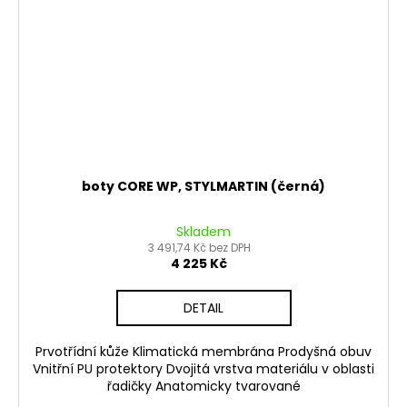
boty CORE WP, STYLMARTIN (černá)
Skladem
3 491,74 Kč bez DPH
4 225 Kč
DETAIL
Prvotřídní kůže Klimatická membrána Prodyšná obuv
Vnitřní PU protektory Dvojitá vrstva materiálu v oblasti
řadičky Anatomicky tvarované