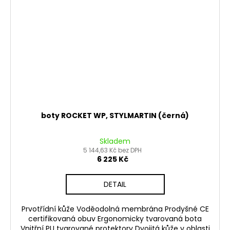
boty ROCKET WP, STYLMARTIN (černá)
Skladem
5 144,63 Kč bez DPH
6 225 Kč
DETAIL
Prvotřídní kůže Voděodolná membrána Prodyšné CE
certifikovaná obuv Ergonomicky tvarovaná bota
Vnitřní PU tvarované protektory Dvojitá kůže v oblasti