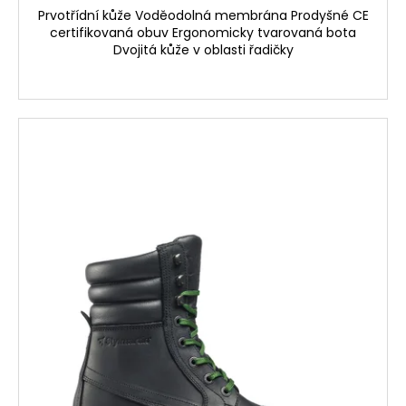
č
Prvotřídní kůže Voděodolná membrána Prodyšné CE
u
certifikovaná obuv Ergonomicky tvarovaná bota
j
Dvojitá kůže v oblasti řadičky
e
m
e
OPRAVNÁ
SADA
BRZDOVÉHO
TŘMENU
PITBIKE
YCF
135
Kč