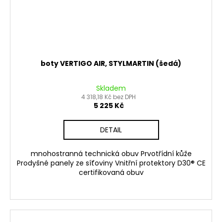
boty VERTIGO AIR, STYLMARTIN (šedá)
Skladem
4 318,18 Kč bez DPH
5 225 Kč
DETAIL
mnohostranná technická obuv Prvotřídní kůže
Prodyšné panely ze síťoviny Vnitřní protektory D30® CE
certifikovaná obuv