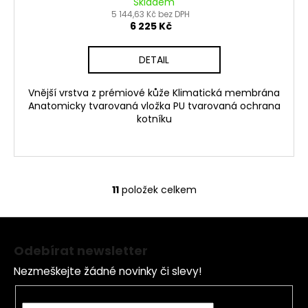
Skladem
5 144,63 Kč bez DPH
6 225 Kč
DETAIL
Vnější vrstva z prémiové kůže Klimatická membrána
Anatomicky tvarovaná vložka PU tvarovaná ochrana
kotníku
11
položek celkem
O
v
Z
l
á
á
Odebírat newsletter
d
p
a
Nezmeškejte žádné novinky či slevy!
a
c
t
E-mail
í