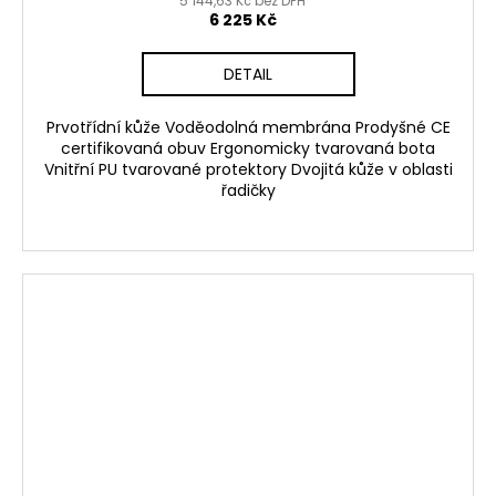
5 144,63 Kč bez DPH
6 225 Kč
DETAIL
Prvotřídní kůže Voděodolná membrána Prodyšné CE
certifikovaná obuv Ergonomicky tvarovaná bota
Vnitřní PU tvarované protektory Dvojitá kůže v oblasti
řadičky