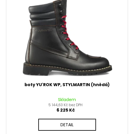
d
r
a
u
o
j
k
d
í
t
u
t
ů
k
?
t
ů
HLEDAT
boty YU'ROK WP, STYLMARTIN (hnědá)
D
Skladem
o
5 144,63 Kč bez DPH
p
6 225 Kč
o
r
DETAIL
u