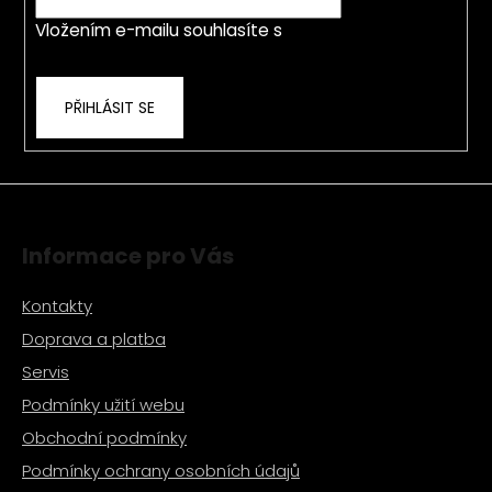
í
p
Vložením e-mailu souhlasíte s
podmínkami
r
ochrany osobních údajů
v
k
PŘIHLÁSIT SE
y
v
ý
p
i
s
Informace pro Vás
u
Kontakty
Doprava a platba
Servis
Podmínky užití webu
Obchodní podmínky
Podmínky ochrany osobních údajů