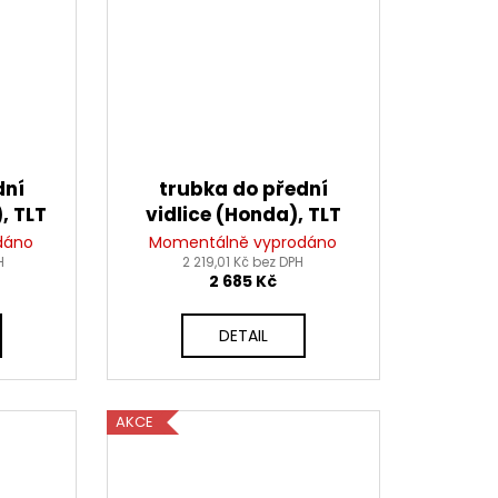
dní
trubka do přední
, TLT
vidlice (Honda), TLT
dáno
Momentálně vyprodáno
H
2 219,01 Kč bez DPH
2 685 Kč
DETAIL
AKCE