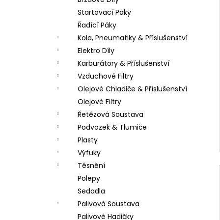
LOŽISKO KOLA 6202 2RS STOMP,
l
DEMONX ,WPB
Startovací Páky
70 Kč
Řadící Páky
Kola, Pneumatiky & Příslušenství
Elektro Díly
Karburátory & Příslušenství
Vzduchové Filtry
Olejové Chladiče & Příslušenství
Olejové Filtry
Řetězová Soustava
Podvozek & Tlumiče
Plasty
Výfuky
Těsnění
Polepy
Sedadla
Palivová Soustava
Palivové Hadičky