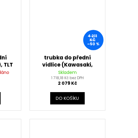
4 211
KČ
–50 %
dní
trubka do přední
, TLT
vidlice (Kawasaki,
pravá), TLT
dáno
Skladem
1 718,18 Kč bez DPH
2 079 Kč
DO KOŠÍKU