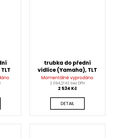
dní
trubka do přední
 TLT
vidlice (Yamaha), TLT
dáno
Momentálně vyprodáno
H
2 094,21 Kč bez DPH
2 534 Kč
DETAIL