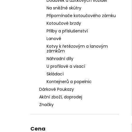
Dodávek a užitkových vozidel
Na sněžné skútry
Připomínače kotoučového zámku
Kotoučové brzdy
Přilby a příslušenství
Lanové
Kotvy k řetězovým a lanovým
zámkům
Náhradní díly
U profilové a visací
Skládací
Kontejnerů a popelnic
Dárkové Poukazy
Akční zboží, doprodej
Značky
Cena