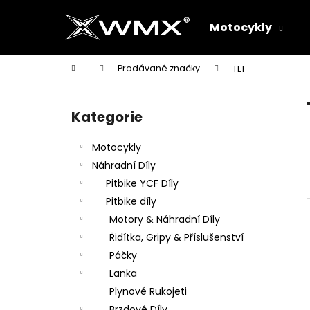
K
Přejít
na
o
Motocykly
obsah
Zpět
Zpět
š
do
do
í
Domů
Prodávané značky
TLT
k
obchodu
obchodu
P
o
Kategorie
Přeskočit
s
kategorie
t
Motocykly
r
Náhradní Díly
a
Pitbike YCF Díly
n
Pitbike díly
n
Motory & Náhradní Díly
í
Řidítka, Gripy & Příslušenství
p
Páčky
a
Lanka
n
Plynové Rukojeti
e
Brzdové Díly