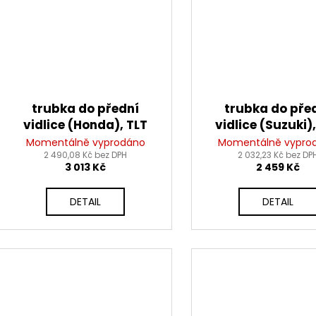
trubka do přední
trubka do pře
vidlice (Honda), TLT
vidlice (Suzuki)
Momentálně vyprodáno
Momentálně vypro
2 490,08 Kč bez DPH
2 032,23 Kč bez DP
3 013 Kč
2 459 Kč
DETAIL
DETAIL