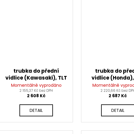
trubka do přední
trubka do pře
vidlice (Kawasaki), TLT
vidlice (Honda),
Momentálně vyprodáno
Momentálně vypro
2 155,37 Kč bez DPH
2 220,66 Kč bez DP
2 608 Kč
2 687 Kč
DETAIL
DETAIL