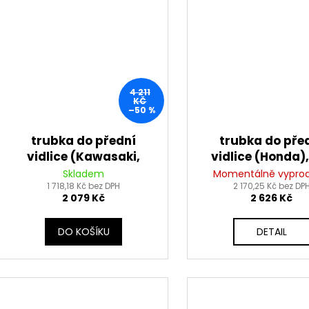
4 211
KČ
–50 %
trubka do přední
trubka do pře
vidlice (Kawasaki,
vidlice (Honda),
levá), TLT
Skladem
Momentálně vypro
1 718,18 Kč bez DPH
2 170,25 Kč bez DP
2 079 Kč
2 626 Kč
DO KOŠÍKU
DETAIL