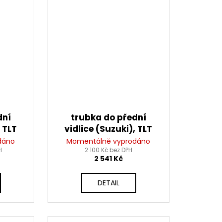
dní
trubka do přední
 TLT
vidlice (Suzuki), TLT
dáno
Momentálně vyprodáno
H
2 100 Kč bez DPH
2 541 Kč
DETAIL