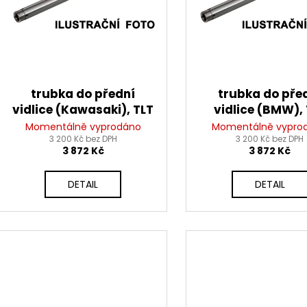
PITBIKE BRZDOVÁ PÁČKA WPB RACE
PITBIKE DUŠE ZA
d
r
320 Kč
210 Kč
u
o
k
d
t
u
ů
k
trubka do přední
trubka do pře
t
vidlice (Kawasaki), TLT
vidlice (BMW),
ů
Momentálně vyprodáno
Momentálně vypro
3 200 Kč bez DPH
3 200 Kč bez DPH
3 872 Kč
3 872 Kč
DETAIL
DETAIL