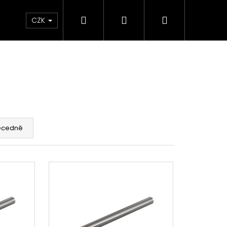
Hledat
Přihlášení
Nákupní
e & Maziva
Příslušenství
Dárkové Poukaz
CZK
košík
ecedně
Následující