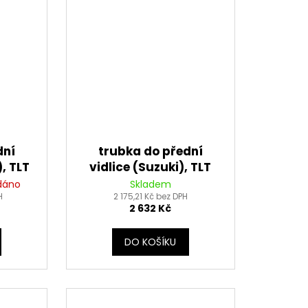
dní
trubka do přední
, TLT
vidlice (Suzuki), TLT
dáno
Skladem
H
2 175,21 Kč bez DPH
2 632 Kč
DO KOŠÍKU