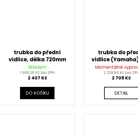
trubka do přední
trubka do pře
vidlice, délka 720mm
vidlice (Yamaha)
(Yamaha), TLT
Skladem
Momentálně vypro
1 989,26 Kč bez DPH
2 238,84 Kč bez DP
2 407 Kč
2 709 Kč
DO KOŠÍKU
DETAIL