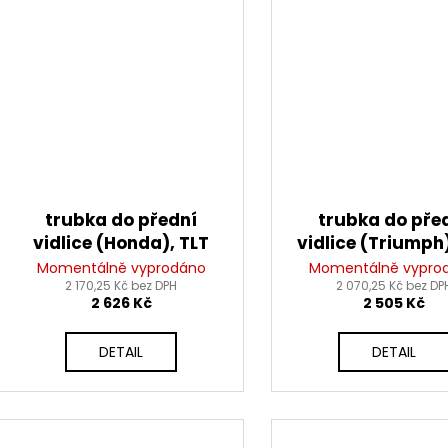
trubka do přední
trubka do pře
vidlice (Honda), TLT
vidlice (Triumph)
Momentálně vyprodáno
Momentálně vypro
2 170,25 Kč bez DPH
2 070,25 Kč bez DP
2 626 Kč
2 505 Kč
DETAIL
DETAIL