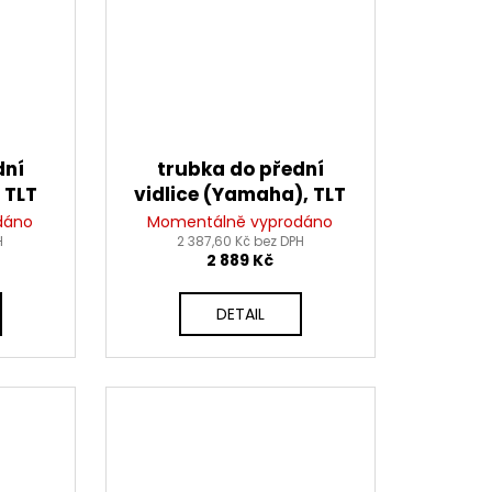
dní
trubka do přední
, TLT
vidlice (Yamaha), TLT
dáno
Momentálně vyprodáno
H
2 387,60 Kč bez DPH
2 889 Kč
DETAIL