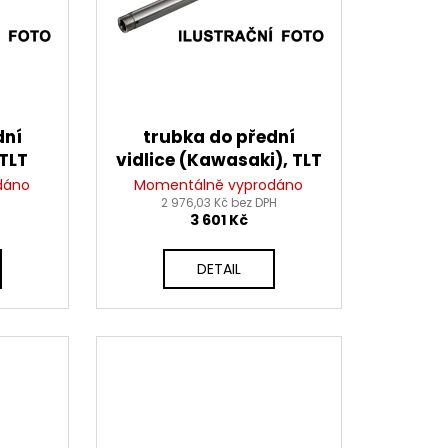
DNÍ 14 PALCŮ
dní
trubka do přední
 TLT
vidlice (Kawasaki), TLT
dáno
Momentálně vyprodáno
2 976,03 Kč bez DPH
3 601 Kč
DETAIL