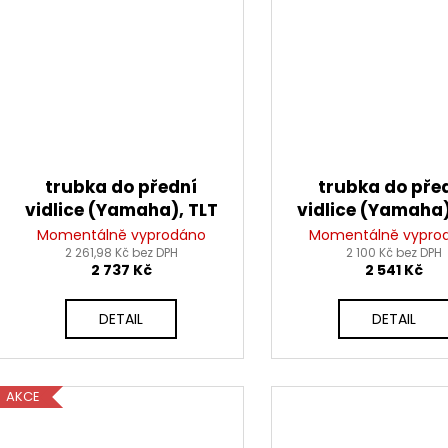
trubka do přední
trubka do pře
vidlice (Yamaha), TLT
vidlice (Yamaha)
Momentálně vyprodáno
Momentálně vypro
2 261,98 Kč bez DPH
2 100 Kč bez DPH
2 737 Kč
2 541 Kč
DETAIL
DETAIL
AKCE