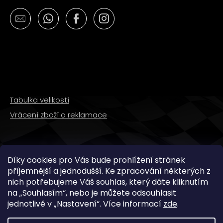
č
u
j
e
m
e
LOŽISKO
KOLA
Tabulka velikostí
6202
2RS
Vrácení zboží a reklamace
STOMP,
DEMONX
,WPB
70
SLEDUJTE NÁS
Kč
Díky cookies pro Vás bude prohlížení stránek
příjemnější a jednodušší. Ke zpracování některých z
nich potřebujeme Váš souhlas, který dáte kliknutím
na „
Souhlasím
“, nebo je můžete odsouhlasit
jednotlivě v „
Nastavení
“.
Více informací
zde
.