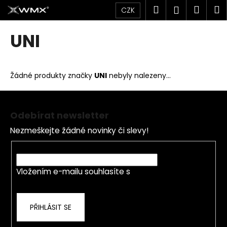
K
Přejít
Hledat
Náku
M
Přihlášen
CZK
na
o
obsah
Zpět
Zpět
košík
š
UNI
í
C
k
o
Žádné produkty značky
UNI
nebyly nalezeny...
p
o
Z
t
á
Odebírat newsletter
ř
p
Nezmeškejte žádné novinky či slevy!
e
a
b
t
E-mail
u
í
j
Vložením e-mailu souhlasíte s
podmínkami
ochrany osobních údajů
e
t
PŘIHLÁSIT SE
e
n