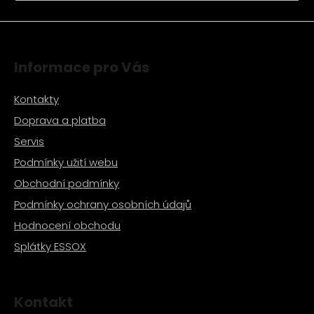
a
j
í
Informace pro Vás
t
?
Kontakty
Doprava a platba
Servis
Podmínky užití webu
HLEDAT
Obchodní podmínky
Podmínky ochrany osobních údajů
D
Hodnocení obchodu
o
Splátky ESSOX
p
o
r
u
Kontakt