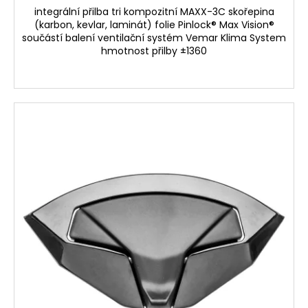
č
integrální přilba tri kompozitní MAXX-3C skořepina
u
(karbon, kevlar, laminát) folie Pinlock® Max Vision®
j
součástí balení ventilační systém Vemar Klima System
e
hmotnost přilby ±1360
m
e
PITBIKE
GUMOVÁ
VLOŽKA
NA
RÁFEK
12
PALCŮ
40
Kč