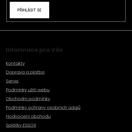
k
PŘIHLÁSIT SE
y
v
ý
p
i
s
Informace pro Vás
u
Kontakty
Doprava a platba
Servis
Podmínky užití webu
Obchodní podmínky
Podmínky ochrany osobních údajů
Hodnocení obchodu
Splátky ESSOX