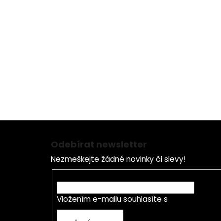
Z
á
Odebírat newsletter
p
Nezmeškejte žádné novinky či slevy!
a
t
E-mail
í
Vložením e-mailu souhlasíte s
podmínkami o