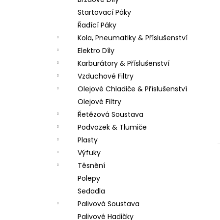
PITBIKE SPOJKOVÉ LANKO 94CM, VÝSUV
l
6CM STOMP, DEMONX ,WPB
Startovací Páky
180 Kč
Řadící Páky
Kola, Pneumatiky & Příslušenství
Elektro Díly
Karburátory & Příslušenství
Vzduchové Filtry
Olejové Chladiče & Příslušenství
Olejové Filtry
Řetězová Soustava
Podvozek & Tlumiče
Plasty
Výfuky
Těsnění
Polepy
Sedadla
Palivová Soustava
Palivové Hadičky