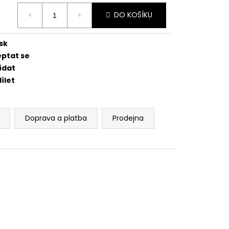
 BRZDOVÉHO TŘMENU
ná
DO KOŠÍKU
:
sk
eptat se
ídat
ílet
Doprava a platba
Prodejna