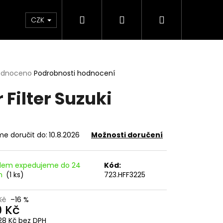
Hledat
Přihlášení
Nákupní
e & Maziva
Příslušenství
Dárkové Poukaz
CZK
košík
rné
odnoceno
Podrobnosti hodnocení
cení
r Filter Suzuki
ktu
e doručit do:
10.8.2026
Možnosti doručení
ček.
dem expedujeme do 24
Kód:
in
(1 ks)
723.HFF3225
Následující
Kč
–16 %
9 Kč
28 Kč bez DPH