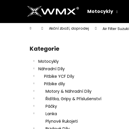
K
Přejít
na
o
Motocykly
obsah
Zpět
Zpět
š
do
do
í
Domů
Akční zboží, doprodej
Air Filter Suzuki
k
obchodu
obchodu
P
o
Kategorie
Přeskočit
s
kategorie
t
Motocykly
r
Náhradní Díly
a
Pitbike YCF Díly
n
Pitbike díly
n
Motory & Náhradní Díly
í
Řidítka, Gripy & Příslušenství
p
Páčky
a
Lanka
n
Plynové Rukojeti
e
Brzdové Díly