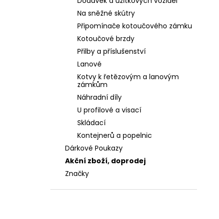
Dodávek a užitkových vozidel
Na sněžné skútry
Připomínače kotoučového zámku
Kotoučové brzdy
Přilby a příslušenství
Lanové
Kotvy k řetězovým a lanovým
zámkům
Náhradní díly
U profilové a visací
Skládací
Kontejnerů a popelnic
Dárkové Poukazy
Akční zboží, doprodej
Značky