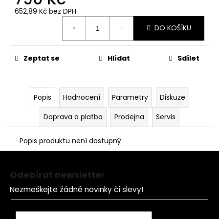
č
u
652,89 Kč bez DPH
Měrná
j
DO KOŠÍKU
cena:
e
m
e
Zeptat se
Hlídat
Sdílet
MATICE
KRKU
Popis
Hodnocení
Parametry
Diskuze
ŘÍZENÍ
VRCHNÍ
M22X1
Doprava a platba
Prodejna
Servis
PITBIKE
YCF
Popis produktu není dostupný
162
Z
Kč
á
Odebírat newsletter
p
Nezmeškejte žádné novinky či slevy!
a
t
E-mail