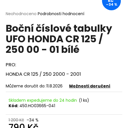
KČ
–34 %
a
j
Průměrné
Neohodnoceno
Podrobnosti hodnocení
hodnocení
í
Boční číslové tabulky
produktu
t
je
UFO HONDA CR 125 /
?
0,0
z
250 00 - 01 bílé
5
hvězdiček.
PRO:
HLEDAT
HONDA CR 125 / 250 2000 - 2001
Můžeme doručit do:
11.8.2026
Možnosti doručení
D
o
Skladem expedujeme do 24 hodin
(1 ks)
p
Kód:
450.HO03665-041
o
r
1 200 Kč
–34 %
u
790 Kč