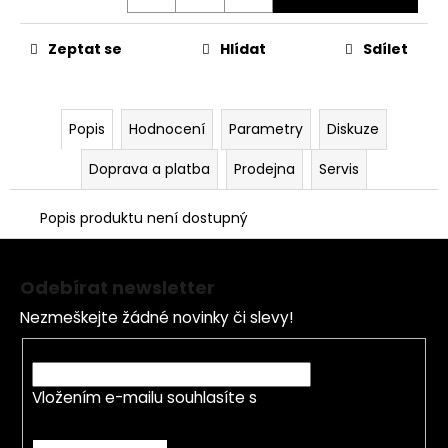
č
u
j
Zeptat se
Hlídat
Sdílet
e
m
e
Popis
Hodnocení
Parametry
Diskuze
Doprava a platba
Prodejna
Servis
MATICE
KRKU
ŘÍZENÍ
Popis produktu není dostupný
VRCHNÍ
M22X1
Z
PITBIKE
á
YCF
Odebírat newsletter
p
162
Kč
Nezmeškejte žádné novinky či slevy!
a
t
E-mail
í
Vložením e-mailu souhlasíte s
podmínkami
ochrany osobních údajů