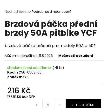
a
j
Průměrné
Neohodnoceno
Podrobnosti hodnocení
hodnocení
í
Brzdová páčka přední
produktu
t
je
brzdy 50A pitbike YCF
?
0,0
z
5
hvězdiček.
brzdová páčka určená pro modely 50A a 50E
Můžeme doručit do:
11.8.2026
Možnosti doručení
HLEDAT
Skladem ihned odesíláme
(>5 ks)
Kód:
YC50-0503-05
D
Značka:
YCF
o
p
216 Kč
o
178,51 Kč bez DPH
r
Měrná
u
DO KOŠÍKU
cena: