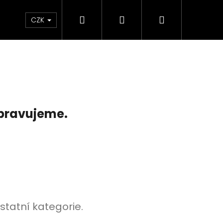
Hledat
Přihlášení
Nákupní
e & Maziva
Příslušenství
Dárkové Poukaz
CZK
košík
ipravujeme.
Následující
statní kategorie.