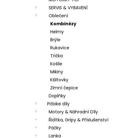
LOŽISKO KOLA 6202 2RS STOMP,
l
DEMONX ,WPB
SERVIS & VYBAVENÍ
70 Kč
Oblečení
Kombinézy
Helmy
Brýle
Rukavice
Trička
Košile
Mikiny
Kšiltovky
Zimní čepice
Doplňky
Pitbike díly
Motory & Náhradní Díly
Řidítka, Gripy & Příslušenství
Páčky
Lanka