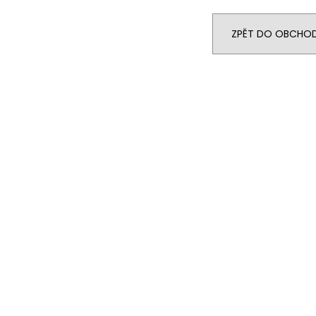
ŠROUBY K UCHYCENÍ MOTORU,
PITBIKE DUŠE PŘ
M8X115MM, M8X105MM STOMP,
200 Kč
DEMONX, WPB
ZPĚT DO OBCHO
120 Kč