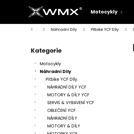
K
Přejít
na
o
Motocykly
obsah
Zpět
Zpět
š
do
do
í
Domů
Náhradní Díly
Pitbike YCF Díly
k
obchodu
obchodu
P
o
Kategorie
Přeskočit
s
kategorie
t
Motocykly
r
Náhradní Díly
a
Pitbike YCF Díly
n
NÁHRADNÍ DÍLY YCF
n
MOTORY & DÍLY YCF
í
SERVIS & VYBAVENÍ YCF
p
OBLEČENÍ YCF
a
NÁHRADNÍ DÍLY
n
MOTORY & DÍLY
e
MOTORKY YCF