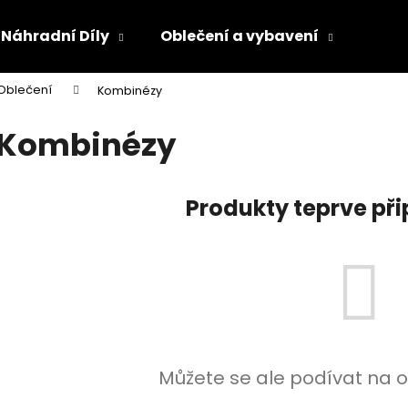
Náhradní Díly
Oblečení a vybavení
Olej
Oblečení
Kombinézy
Co potřebujete najít?
Kombinézy
HLEDAT
Produkty teprve př
Doporučujeme
Můžete se ale podívat na o