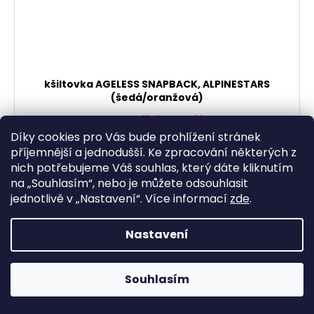
kšiltovka AGELESS SNAPBACK, ALPINESTARS
(šedá/oranžová)
Momentálně vyprodáno
610,74 Kč bez DPH
Díky cookies pro Vás bude prohlížení stránek
739 Kč
příjemnější a jednodušší. Ke zpracování některých z
nich potřebujeme Váš souhlas, který dáte kliknutím
DETAIL
na „
Souhlasím
“, nebo je můžete odsouhlasit
jednotlivě v „
Nastavení
“.
Více informací
zde
.
Složení: 100% bavlna. Zahnutý kšilt a strukturovaný
klobouk. Obšívka z kepr úpletu. Nastavení pomocí
Nastavení
pásku Snapback.
Souhlasím
NOVINKA