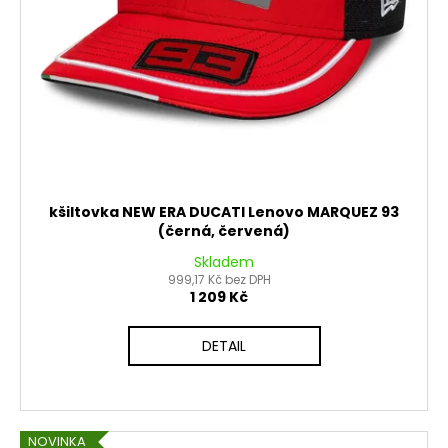
č
d
u
u
j
k
e
t
m
ů
e
PITBIKE
BRZDOVÁ
PÁČKA
kšiltovka NEW ERA DUCATI Lenovo MARQUEZ 93
WPB
(černá, červená)
RACE
Skladem
320
999,17 Kč bez DPH
Kč
1 209 Kč
DETAIL
NOVINKA