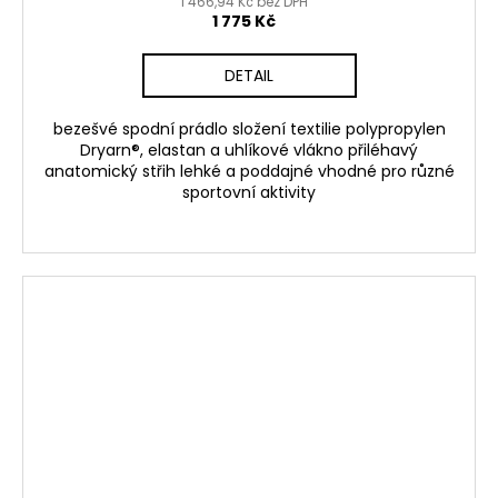
1 466,94 Kč bez DPH
1 775 Kč
DETAIL
bezešvé spodní prádlo složení textilie polypropylen
Dryarn®, elastan a uhlíkové vlákno přiléhavý
anatomický střih lehké a poddajné vhodné pro různé
sportovní aktivity