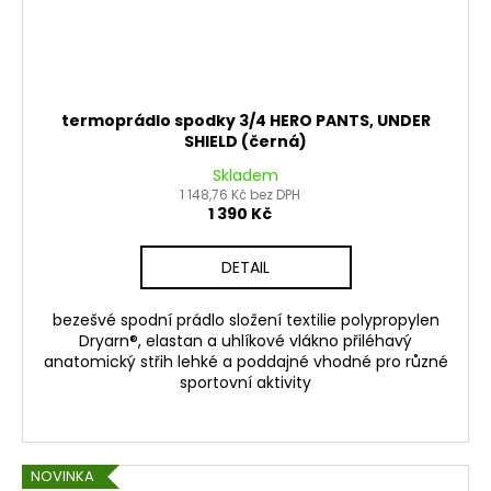
termoprádlo spodky 3/4 HERO PANTS, UNDER
SHIELD (černá)
Skladem
1 148,76 Kč bez DPH
1 390 Kč
DETAIL
bezešvé spodní prádlo složení textilie polypropylen
Dryarn®, elastan a uhlíkové vlákno přiléhavý
anatomický střih lehké a poddajné vhodné pro různé
sportovní aktivity
NOVINKA