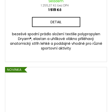
Skladem
1 255,37 Kč bez DPH
1 519 Kč
DETAIL
bezešvé spodní prádlo složení textilie polypropylen
Dryarn®, elastan a uhlíkové vlákno přiléhavý
anatomický střih lehké a poddajné vhodné pro různé
sportovní aktivity
NOVINKA