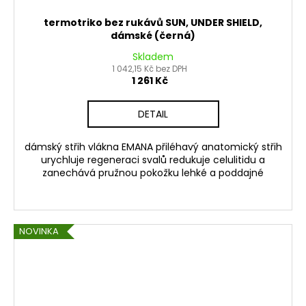
termotriko bez rukávů SUN, UNDER SHIELD,
dámské (černá)
Skladem
1 042,15 Kč bez DPH
1 261 Kč
DETAIL
dámský střih vlákna EMANA přiléhavý anatomický střih
urychluje regeneraci svalů redukuje celulitidu a
zanechává pružnou pokožku lehké a poddajné
NOVINKA