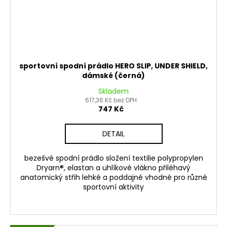
sportovní spodní prádlo HERO SLIP, UNDER SHIELD,
dámské (černá)
Skladem
617,36 Kč bez DPH
747 Kč
DETAIL
bezešvé spodní prádlo složení textilie polypropylen
Dryarn®, elastan a uhlíkové vlákno přiléhavý
anatomický střih lehké a poddajné vhodné pro různé
sportovní aktivity