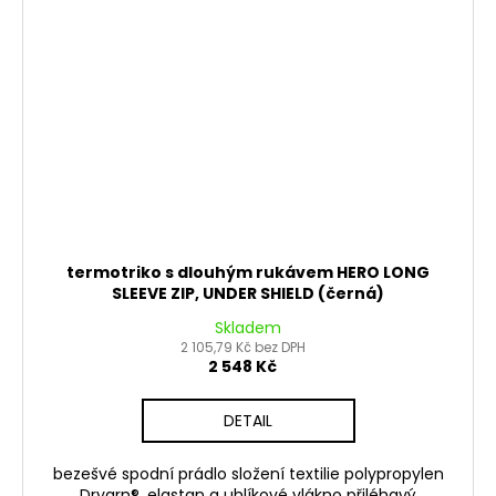
termotriko s dlouhým rukávem HERO LONG
SLEEVE ZIP, UNDER SHIELD (černá)
Skladem
2 105,79 Kč bez DPH
2 548 Kč
DETAIL
bezešvé spodní prádlo složení textilie polypropylen
Dryarn®, elastan a uhlíkové vlákno přiléhavý