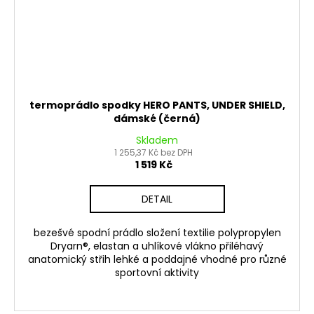
termoprádlo spodky HERO PANTS, UNDER SHIELD,
dámské (černá)
Skladem
1 255,37 Kč bez DPH
1 519 Kč
DETAIL
bezešvé spodní prádlo složení textilie polypropylen
Dryarn®, elastan a uhlíkové vlákno přiléhavý
anatomický střih lehké a poddajné vhodné pro různé
sportovní aktivity