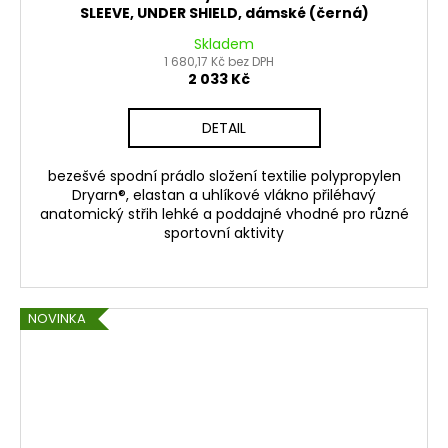
SLEEVE, UNDER SHIELD, dámské (černá)
Skladem
1 680,17 Kč bez DPH
2 033 Kč
DETAIL
bezešvé spodní prádlo složení textilie polypropylen
Dryarn®, elastan a uhlíkové vlákno přiléhavý
anatomický střih lehké a poddajné vhodné pro různé
sportovní aktivity
NOVINKA