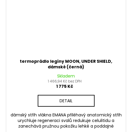
termoprádlo legíny MOON, UNDER SHIELD,
dámské (černá)
Skladem
1 466,94 Kč bez DPH
1 775 Kč
DETAIL
dámský střih vlákna EMANA přiléhavý anatomický střih
urychluje regeneraci svalů redukuje celulitidu a
zanechává pružnou pokožku lehké a poddajné