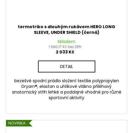
termotriko s dlouhým rukávem HERO LONG
SLEEVE, UNDER SHIELD (černá)
Skladem
1 680,17 Kč bez DPH
2 033 Kč
DETAIL
bezešvé spodní prádlo složení textilie polypropylen
Dryarn®, elastan a uhlíkové vlákno přiléhavý
anatomický střih lehké a poddajné vhodné pro různé
sportovní aktivity
NOVINKA