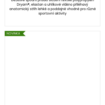
bezešvé spodní prádlo složení textilie polypropylen
Dryarn®, elastan a uhlíkové vlákno přiléhavý
anatomický střih lehké a poddajné vhodné pro různé
sportovní aktivity
NOVINKA