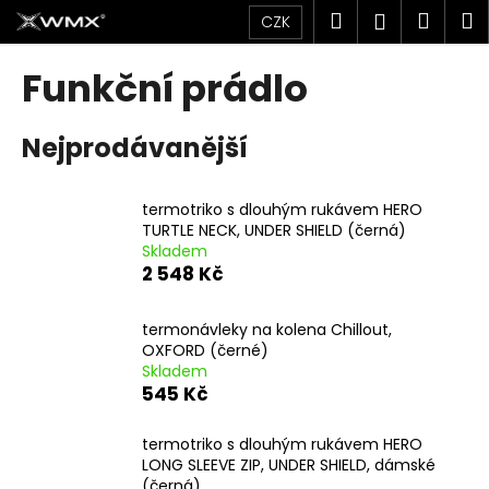
K
Přejít
Hledat
Náku
M
Přihlášen
CZK
na
o
obsah
Zpět
Zpět
košík
š
Funkční prádlo
í
C
k
Nejprodávanější
o
p
o
termotriko s dlouhým rukávem HERO
t
TURTLE NECK, UNDER SHIELD (černá)
Skladem
ř
2 548 Kč
e
b
termonávleky na kolena Chillout,
u
OXFORD (černé)
j
Skladem
545 Kč
e
t
termotriko s dlouhým rukávem HERO
e
LONG SLEEVE ZIP, UNDER SHIELD, dámské
n
(černá)