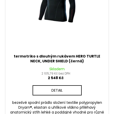
č
d
u
u
j
k
e
t
m
e
ů
LOŽISKO
KOLA
6202
2RS
termotriko s dlouhým rukávem HERO TURTLE
STOMP,
NECK, UNDER SHIELD (černá)
DEMONX
Skladem
,WPB
2 105,79 Kč bez DPH
70
2 548 Kč
Kč
DETAIL
bezešvé spodní prádlo složení textilie polypropylen
Dryarn®, elastan a uhlíkové vlákno přiléhavý
anatomický střih lehké a poddajné vhodné pro různé