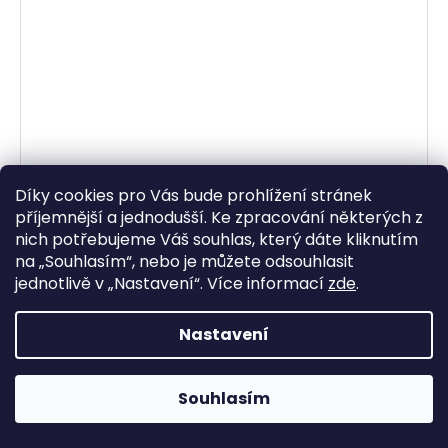
Díky cookies pro Vás bude prohlížení stránek
příjemnější a jednodušší. Ke zpracování některých z
funkční triko s dlouhým rukávem a límcem na
nich potřebujeme Váš souhlas, který dáte kliknutím
zip K-MERINO, unisex TECSO (černá)
na „
Souhlasím
“, nebo je můžete odsouhlasit
Skladem
jednotlivě v „
Nastavení
“.
Více informací
zde
.
1 558,68 Kč bez DPH
1 886 Kč
Nastavení
DETAIL
Souhlasím