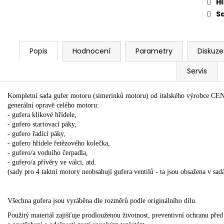
Hl
Sd
Popis
Hodnocení
Parametry
Diskuze
Servis
Kompletní sada gufer motoru (simerinků motoru) od italského výrobce CE
generální opravě celého motoru:
- gufera klikové hřídele,
- gufero startovací páky,
- gufero řadící páky,
- gufero hřídele řetězového kolečka,
- gufero/a vodního čerpadla,
- gufero/a přívěry ve válci, atd.
(sady pro 4 taktní motory neobsahují gufera ventilů - ta jsou obsažena v sad
Všechna gufera jsou vyráběna dle rozměrů podle originálního dílu.
Použitý materiál zajišťuje prodlouženou životnost, preventivní ochranu pře