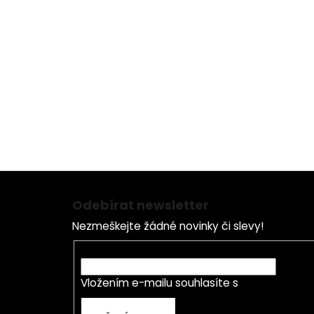
Z
á
Odebírat newsletter
p
Nezmeškejte žádné novinky či slevy!
a
t
E-mail
í
Vložením e-mailu souhlasíte s
podmínkami o