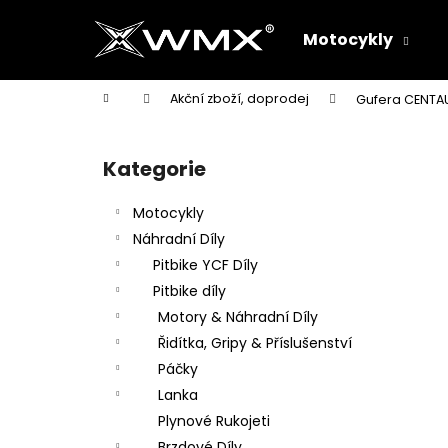
K
Přejít
na
o
Motocykly
obsah
Zpět
Zpět
š
do
do
í
Domů
Akční zboží, doprodej
Gufera CENTAUR
k
obchodu
obchodu
P
o
Kategorie
Přeskočit
s
kategorie
t
Motocykly
r
Náhradní Díly
a
Pitbike YCF Díly
n
Pitbike díly
n
Motory & Náhradní Díly
í
Řidítka, Gripy & Příslušenství
p
Páčky
a
Lanka
n
Plynové Rukojeti
e
Brzdové Díly