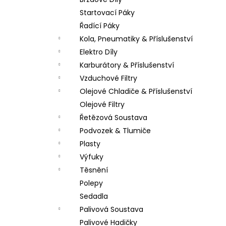
PITBIKE DUŠE PŘEDNÍ 14 PALCŮ
l
Startovací Páky
200 Kč
Řadící Páky
Kola, Pneumatiky & Příslušenství
Elektro Díly
Karburátory & Příslušenství
Vzduchové Filtry
Olejové Chladiče & Příslušenství
Olejové Filtry
Řetězová Soustava
Podvozek & Tlumiče
Plasty
Výfuky
Těsnění
Polepy
Sedadla
Palivová Soustava
Palivové Hadičky