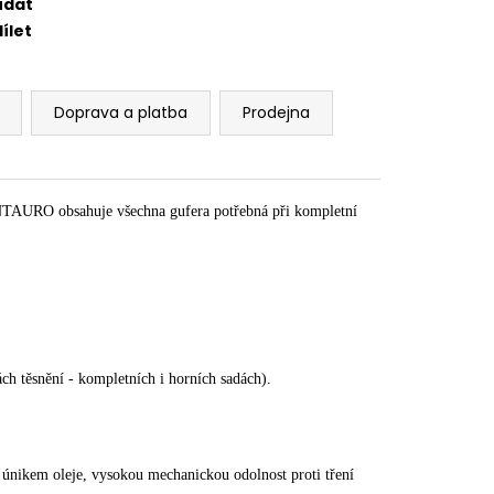
ídat
ílet
Doprava a platba
Prodejna
NTAURO obsahuje všechna gufera potřebná při kompletní
ách těsnění - kompletních i horních sadách).
d únikem oleje, vysokou mechanickou odolnost proti tření