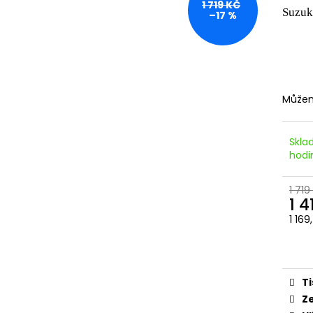
PITBIKE SPOJKOVÉ LANKO 94CM, VÝSUV
ŠROUBY K UCHY
1 719 KČ
Suzuk
6CM STOMP, DEMONX ,WPB
M8X115MM, M8X
–17 %
DEMONX, WPB
180 Kč
120 Kč
Můžem
Skla
hod
1 719
1 4
1 16
Měr
cena
Ti
Z