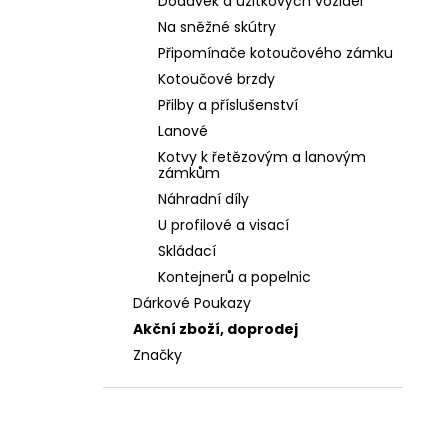
Dodávek a užitkových vozidel
Na sněžné skútry
Připomínače kotoučového zámku
Kotoučové brzdy
Přilby a příslušenství
Lanové
Kotvy k řetězovým a lanovým
zámkům
Náhradní díly
U profilové a visací
Skládací
Kontejnerů a popelnic
Dárkové Poukazy
Akční zboží, doprodej
Značky