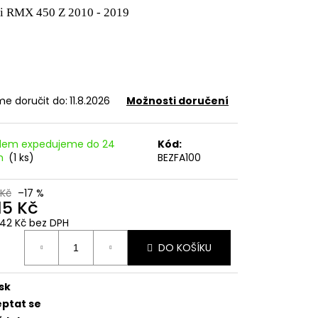
CENÍ MOTORU,
i RMX 450 Z 2010 - 2019
105MM STOMP,
e doručit do:
11.8.2026
Možnosti doručení
dem expedujeme do 24
Kód:
in
(1 ks)
BEZFA100
 Kč
–17 %
15 Kč
9,42 Kč bez DPH
ná
DO KOŠÍKU
:
sk
eptat se