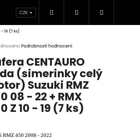
Hledat
Přihlášení
Nákupní
e & Maziva
Příslušenství
Dárkové Poukaz
CZK
 19 (7 ks)
košík
rné
odnoceno
Podrobnosti hodnocení
cení
fera CENTAURO
ktu
da (simerinky celý
tor) Suzuki RMZ
ček.
0 08 - 22 + RMX
0 Z 10 - 19 (7 ks)
Následující
i RMZ 450 2008 - 2022