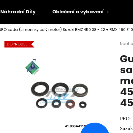
Náhradní Díly
Oblečení a vybavení
Olej
O sada (simerinky celý motor) Suzuki RMZ 450 08 - 22 + RMX 450 Z 10 -
Co potřebujete najít?
Průmě
Neoh
DOPRODEJ
hodno
Gu
produ
HLEDAT
je
sa
0,0
z
mo
5
Doporučujeme
hvězdi
45
45
PRO:
Suzuk