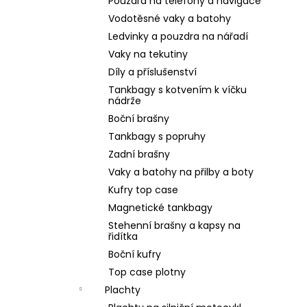
Pouzdra na telefony a navigace
Vodotěsné vaky a batohy
Ledvinky a pouzdra na nářadí
Vaky na tekutiny
Díly a příslušenství
Tankbagy s kotvením k víčku
nádrže
Boční brašny
Tankbagy s popruhy
Zadní brašny
Vaky a batohy na přilby a boty
Kufry top case
Magnetické tankbagy
Stehenní brašny a kapsy na
řidítka
Boční kufry
Top case plotny
Plachty