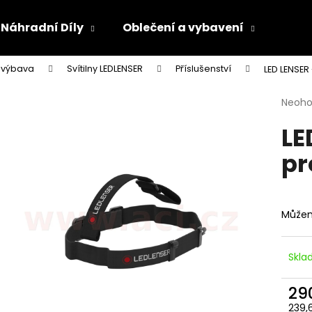
Náhradní Díly
Oblečení a vybavení
Olej
 výbava
Svítilny LEDLENSER
Příslušenství
LED LENSER
Co potřebujete najít?
Průmě
Neoh
hodno
LE
produ
HLEDAT
je
pr
0,0
z
5
Doporučujeme
hvězdi
Můžem
Skl
29
239,