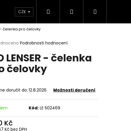
Hledat
Přihlášení
Nákupní
e & Maziva
Příslušenství
Dárkové Poukaz
CZK
 - čelenka pro čelovky
košík
rné
odnoceno
Podrobnosti hodnocení
cení
D LENSER - čelenka
ktu
o čelovky
ček.
e doručit do:
12.8.2026
Možnosti doručení
adem
Kód:
LE 502469
Následující
0 Kč
67 Kč bez DPH