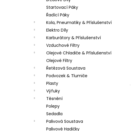
LOŽISKO KOLA 6202 2RS STOMP,
l
DEMONX ,WPB
Startovací Páky
70 Kč
Řadící Páky
Kola, Pneumatiky & Příslušenství
Elektro Díly
Karburátory & Příslušenství
Vzduchové Filtry
Olejové Chladiče & Příslušenství
Olejové Filtry
Řetězová Soustava
Podvozek & Tlumiče
Plasty
Výfuky
Těsnění
Polepy
Sedadla
Palivová Soustava
Palivové Hadičky