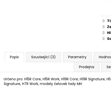
ŠROUBY K UCHYCENÍ MOTORU,
PITBIKE DUŠE PŘ
Měr
M8X115MM, M8X105MM STOMP,
200 Kč
cena
DEMONX, WPB
120 Kč
Ti
Z
Hl
Sd
Popis
Související (3)
Parametry
Hodno
Prodejna
Se
Určeno pro: H15R Core, H15R Work, H19R Core, H19R Signature, H
Signature, H7R Work, modely čelovek řady MH