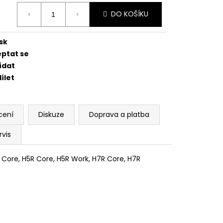
EDNÍ 14 PALCŮ
ná
DO KOŠÍKU
:
sk
eptat se
ídat
ílet
cení
Diskuze
Doprava a platba
rvis
5 Core, H5R Core, H5R Work, H7R Core, H7R