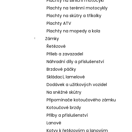
Plachty na silniční motocykl
Plachty na terénní motocykly
Plachty na skútry a tříkolky
Plachty ATV
Plachty na mopedy a kola
Zámky
Řetězové
Přileb a zavazadel
Náhradní díly a příslušenství
Brzdové páčky
Skládací, lamelové
Dodávek a užitkových vozidel
Na sněžné skútry
Připomínače kotoučového zámku
Kotoučové brzdy
Přilby a příslušenství
Lanové
Kotvy k řetězovým a lanovým