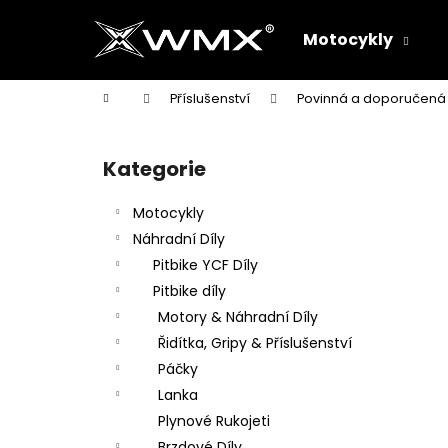
K
Přejít
na
o
Motocykly
obsah
Zpět
Zpět
š
do
do
í
Domů
Příslušenství
Povinná a doporučená
k
obchodu
obchodu
P
o
Kategorie
Přeskočit
s
kategorie
t
Motocykly
r
Náhradní Díly
a
Pitbike YCF Díly
n
Pitbike díly
n
Motory & Náhradní Díly
í
Řidítka, Gripy & Příslušenství
p
Páčky
a
Lanka
n
Plynové Rukojeti
e
Brzdové Díly