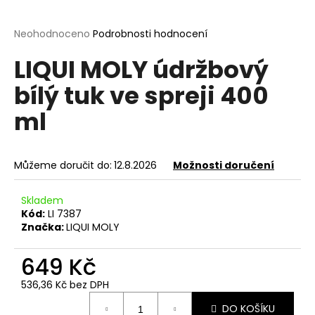
a
j
Průměrné
Neohodnoceno
Podrobnosti hodnocení
hodnocení
í
LIQUI MOLY údržbový
produktu
t
je
bílý tuk ve spreji 400
?
0,0
z
ml
5
hvězdiček.
HLEDAT
Můžeme doručit do:
12.8.2026
Možnosti doručení
Skladem
Kód:
LI 7387
D
Značka:
LIQUI MOLY
o
p
649 Kč
o
r
536,36 Kč bez DPH
Měrná
u
DO KOŠÍKU
cena: