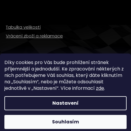
Tabulka velikostí
Vrácení zboží a reklamace
SLEDUJTE NÁS
Díky cookies pro Vás bude prohlížení stránek
příjemnější a jednodušší. Ke zpracování některých z
nich potřebujeme Váš souhlas, který dáte kliknutím
na „
Souhlasím
“, nebo je můžete odsouhlasit
jednotlivě v „
Nastavení
“.
Více informací
zde
.
Nastavení
Copyright 2026
WMX STORE
. Všechna práva
vyhrazena.
Souhlasím