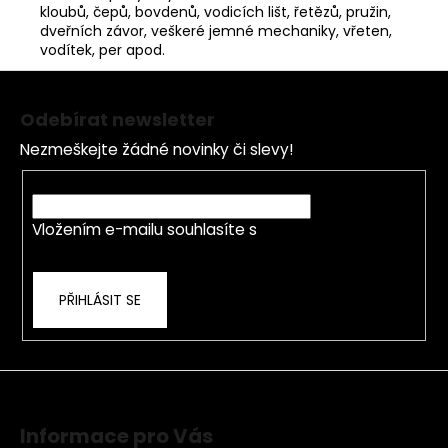
kloubů, čepů, bovdenů, vodicích lišt, řetězů, pružin,
dveřních závor, veškeré jemné mechaniky, vřeten,
vodítek, per apod.
Z
á
Odebírat newsletter
p
Nezmeškejte žádné novinky či slevy!
a
t
E-mail
í
Vložením e-mailu souhlasíte s
podmínkami
ochrany osobních údajů
PŘIHLÁSIT SE
Informace pro Vás