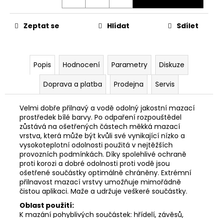
č
u
j
Zeptat se
Hlídat
Sdílet
e
m
e
Popis
Hodnocení
Parametry
Diskuze
PITBIKE
Doprava a platba
Prodejna
Servis
DUŠE
PŘEDNÍ
14
Velmi dobře přilnavý a vodě odolný jakostní mazací
PALCŮ
prostředek bílé barvy. Po odpaření rozpouštědel
zůstává na ošetřených částech měkká mazací
200
vrstva, která může být kvůli své vynikající nízko a
Kč
vysokoteplotní odolnosti použitá v nejtěžších
provozních podmínkách. Díky spolehlivé ochraně
proti korozi a dobré odolnosti proti vodě jsou
ošetřené součástky optimálně chráněny. Extrémní
přilnavost mazací vrstvy umožňuje mimořádně
čistou aplikaci. Maže a udržuje veškeré součástky.
Oblast použití:
K mazání pohyblivých součástek: hřídelí, závěsů,