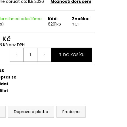
EDNÍ 14 PALCŮ
e doručit do:
11.8.2026
Možnosti doručení
dem ihned odesíláme
Kód:
Značka:
ks)
6201RS
YCF
2 Kč
88 Kč bez DPH
ná
DO KOŠÍKU
:
sk
eptat se
ídat
ílet
Doprava a platba
Prodejna