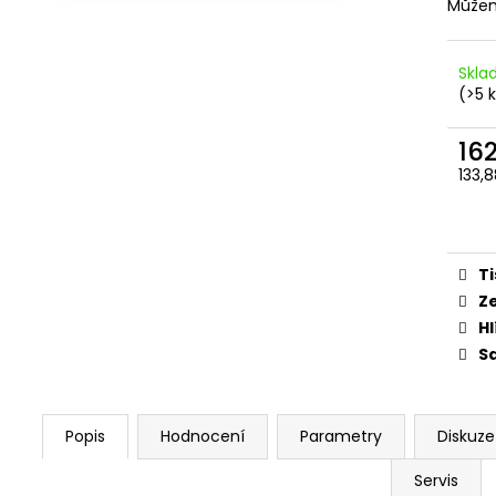
ŠROUBY K UCHYCENÍ MOTORU,
PITBIKE DUŠE PŘ
Můžem
M8X115MM, M8X105MM STOMP,
200 Kč
DEMONX, WPB
120 Kč
Skla
(>5 
16
133,
Měr
cena
Ti
Z
Hl
Sd
Popis
Hodnocení
Parametry
Diskuze
Servis