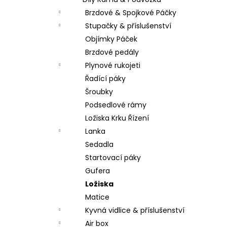
LOŽISKO KOLA 6202 2RS STOMP,
l
DEMONX ,WPB
Brzdové & Spojkové Páčky
70 Kč
Stupačky & příslušenství
Objímky Páček
Brzdové pedály
Plynové rukojeti
Řadící páky
Šroubky
Podsedlové rámy
Ložiska Krku Řízení
Lanka
Sedadla
Startovací páky
Gufera
Ložiska
Matice
Kyvná vidlice & příslušenství
Air box