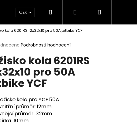
Hledat
Přihlášení
Nákupní
e & Maziva
Příslušenství
Dárkové Poukaz
CZK
ko kola 6201RS 12x32x10 pro 50A pitbike YCF
košík
rné
odnoceno
Podrobnosti hodnocení
cení
žisko kola 6201RS
ktu
x32x10 pro 50A
tbike YCF
ček.
ložisko kola pro YCF 50A
vnitřní průměr: 12mm
vnější průměr: 32mm
šířka: 10mm
Následující