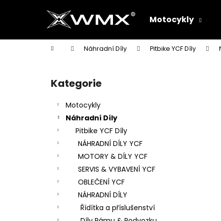
K
Přejít
na
o
Motocykly
obsah
Zpět
Zpět
š
do
do
í
Domů
Náhradní Díly
Pitbike YCF Díly
k
obchodu
obchodu
P
o
Kategorie
Přeskočit
s
kategorie
t
Motocykly
r
Náhradní Díly
a
Pitbike YCF Díly
n
NÁHRADNÍ DÍLY YCF
n
MOTORY & DÍLY YCF
í
SERVIS & VYBAVENÍ YCF
p
OBLEČENÍ YCF
a
NÁHRADNÍ DÍLY
n
Řídítka a příslušenství
e
Díly Rámu & Podvozku