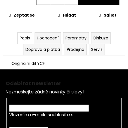
č
u
j
Zeptat se
Hlídat
Sdílet
e
m
e
Popis
Hodnocení
Parametry
Diskuze
PITBIKE
Doprava a platba
Prodejna
Servis
BRZDOVÁ
PÁČKA
WPB
Originální díl YCF
RACE
Z
320
á
Kč
Odebírat newsletter
p
Nezmeškejte žádné novinky či slevy!
a
t
E-mail
í
Vložením e-mailu souhlasíte s
podmínkami
ochrany osobních údajů