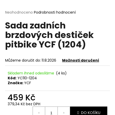
a
j
Průměrné
Neohodnoceno
Podrobnosti hodnocení
hodnocení
í
Sada zadních
produktu
t
je
brzdových destiček
?
0,0
z
pitbike YCF (1204)
5
hvězdiček.
HLEDAT
Můžeme doručit do:
11.8.2026
Možnosti doručení
Skladem ihned odesíláme
(4 ks)
Kód:
YC110-1204
D
Značka:
YCF
o
p
459 Kč
o
r
379,34 Kč bez DPH
Měrná
u
DO KOŠÍKU
cena: