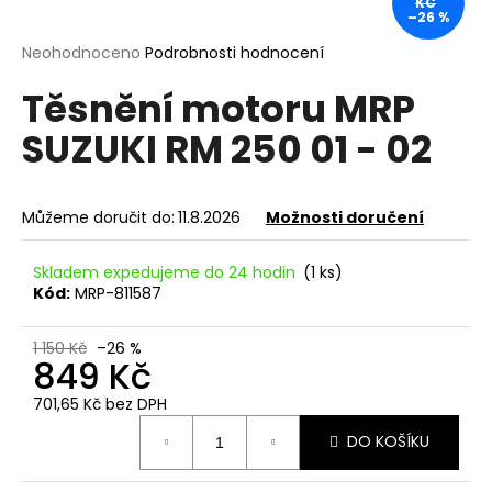
KČ
–26 %
a
j
Průměrné
Neohodnoceno
Podrobnosti hodnocení
hodnocení
í
Těsnění motoru MRP
produktu
t
je
SUZUKI RM 250 01 - 02
?
0,0
z
5
hvězdiček.
Můžeme doručit do:
11.8.2026
Možnosti doručení
HLEDAT
Skladem expedujeme do 24 hodin
(1 ks)
Kód:
MRP-811587
D
1 150 Kč
–26 %
849 Kč
o
p
701,65 Kč bez DPH
o
Měrná
DO KOŠÍKU
r
cena:
u