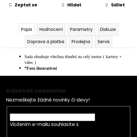
č
Zeptat se
Hlídat
Sdílet
u
j
e
m
Popis
Hodnocení
Parametry
Diskuze
e
Doprava a platba
Prodejna
Servis
OPRAVNÁ
SADA
Sada obsahuje všechna těsnění na celý motor ( kartery +
BRZDOVÉHO
válec )
TŘMENU
*Foto ilustrativní
PITBIKE
Z
YCF
á
135
Odebírat newsletter
Kč
p
Nezmeškejte žádné novinky či slevy!
a
t
E-mail
í
Vložením e-mailu souhlasíte s
podmínkami
ochrany osobních údajů