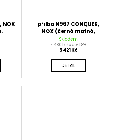
T, NOX
přilba N967 CONQUER,
á,
NOX (černá matná,
26
bílá, červená) 2026
Skladem
H
4 480,17 Kč bez DPH
5 421 Kč
DETAIL