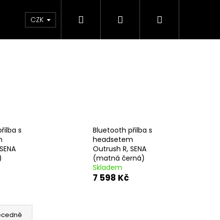
Hledat
Přihlášení
Nákupní
e & Maziva
Příslušenství
Dárkové Poukaz
CZK
košík
řilba s
Bluetooth přilba s
m
headsetem
 SENA
Outrush R, SENA
)
(matná černá)
Skladem
7 598 Kč
Následující
ecedně