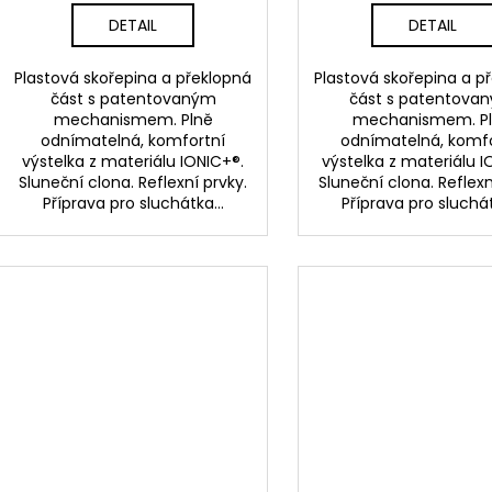
DETAIL
DETAIL
Plastová skořepina a překlopná
Plastová skořepina a p
část s patentovaným
část s patentova
mechanismem. Plně
mechanismem. P
odnímatelná, komfortní
odnímatelná, komfo
výstelka z materiálu IONIC+®.
výstelka z materiálu I
Sluneční clona. Reflexní prvky.
Sluneční clona. Reflexn
Příprava pro sluchátka...
Příprava pro sluchát