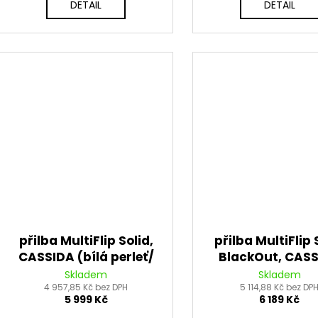
DETAIL
DETAIL
přilba MultiFlip Solid,
přilba MultiFlip 
CASSIDA (bílá perleť/
BlackOut, CAS
černá) 2026
(černá matná/č
Skladem
Skladem
4 957,85 Kč bez DPH
5 114,88 Kč bez DP
2026
5 999 Kč
6 189 Kč