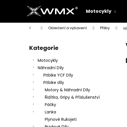
K
Přejít
na
o
Motocykly
obsah
Zpět
Zpět
š
do
do
í
Domů
Oblečení a vybavení
Přilby
v
k
obchodu
obchodu
P
o
Kategorie
Přeskočit
s
kategorie
t
Motocykly
r
Náhradní Díly
a
Pitbike YCF Díly
n
Pitbike díly
n
Motory & Náhradní Díly
í
Řidítka, Gripy & Příslušenství
p
Páčky
a
Lanka
n
Plynové Rukojeti
e
Brzdové Díly