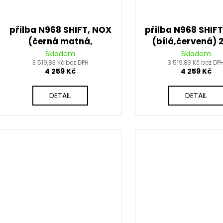
přilba N968 SHIFT, NOX
přilba N968 SHIF
(černá matná,
(bílá,červená) 
červená) 2026
Skladem
Skladem
3 519,83 Kč bez DPH
3 519,83 Kč bez DP
4 259 Kč
4 259 Kč
DETAIL
DETAIL