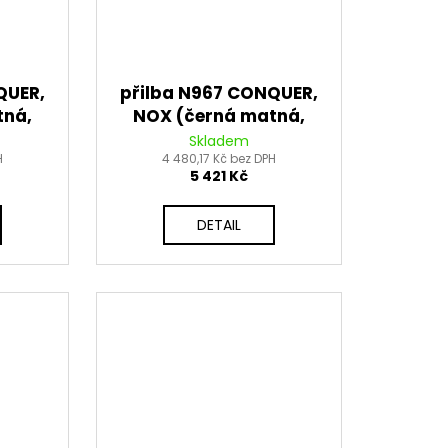
QUER,
přilba N967 CONQUER,
tná,
NOX (černá matná,
26
červená) 2026
Skladem
H
4 480,17 Kč bez DPH
5 421 Kč
DETAIL