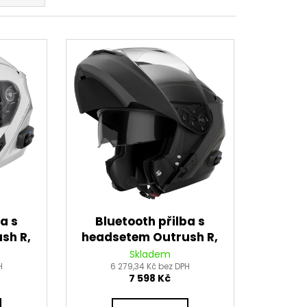
CENÍ MOTORU,
105MM STOMP,
a s
Bluetooth přilba s
sh R,
headsetem Outrush R,
lá)
SENA (matná černá)
Skladem
H
6 279,34 Kč bez DPH
7 598 Kč