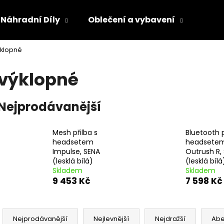
Náhradní Díly
Oblečení a vybavení
Olej
ýklopné
Co potřebujete najít?
výklopné
HLEDAT
Nejprodávanější
Mesh přilba s
Bluetooth p
Doporučujeme
headsetem
headsete
Impulse, SENA
Outrush R,
(lesklá bílá)
(lesklá bílá
Skladem
Skladem
9 453 Kč
7 598 Kč
Ř
a
Nejprodávanější
Nejlevnější
Nejdražší
Ab