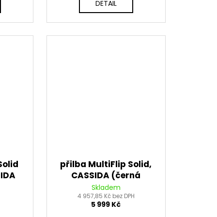
DETAIL
Solid
přilba MultiFlip Solid,
SIDA
CASSIDA (černá
erná)
matná/červená/šedá)
Skladem
H
4 957,85 Kč bez DPH
2026
5 999 Kč