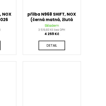
T, NOX
přilba N968 SHIFT, NOX
2026
(černá matná, žlutá
fluo) 2026
Skladem
H
3 519,83 Kč bez DPH
4 259 Kč
DETAIL