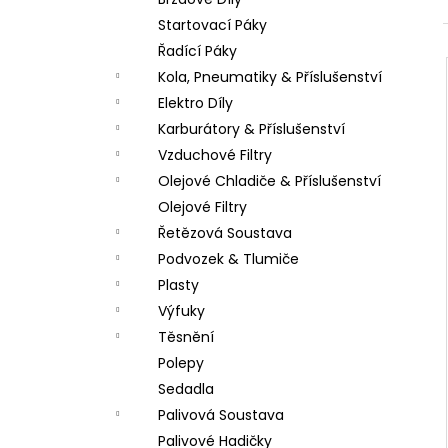
PITBIKE DUŠE PŘEDNÍ 14 PALCŮ
l
Startovací Páky
200 Kč
Řadící Páky
Kola, Pneumatiky & Příslušenství
Elektro Díly
Karburátory & Příslušenství
Vzduchové Filtry
Olejové Chladiče & Příslušenství
Olejové Filtry
Řetězová Soustava
Podvozek & Tlumiče
Plasty
Výfuky
Těsnění
Polepy
Sedadla
Palivová Soustava
Palivové Hadičky