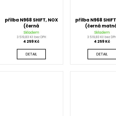
přilba N968 SHIFT, NOX
přilba N968 SHIF
(černá
(černá matn
matná,bílá,růžová)
stříbrná) 20
Skladem
Skladem
3 519,83 Kč bez DPH
2026
3 519,83 Kč bez DP
4 259 Kč
4 259 Kč
DETAIL
DETAIL