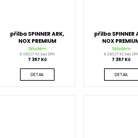
přilba SPINNER ARK,
přilba SPINNER 
NOX PREMIUM
NOX PREMIU
(černá,bílá,růžová)
(černá,bílá,čer
Skladem
Skladem
6 080,17 Kč bez DPH
2026
6 080,17 Kč bez DP
2026
7 357 Kč
7 357 Kč
DETAIL
DETAIL