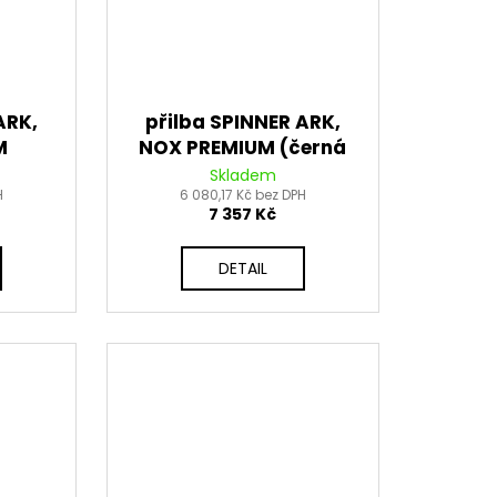
ARK,
přilba SPINNER ARK,
M
NOX PREMIUM (černá
vená)
matná, žlutá fluo) 2026
Skladem
H
6 080,17 Kč bez DPH
7 357 Kč
DETAIL