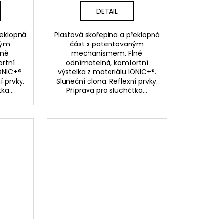
DETAIL
řeklopná
Plastová skořepina a překlopná
ným
část s patentovaným
lně
mechanismem. Plně
rtní
odnímatelná, komfortní
ONIC+®.
výstelka z materiálu IONIC+®.
í prvky.
Sluneční clona. Reflexní prvky.
ka...
Příprava pro sluchátka...