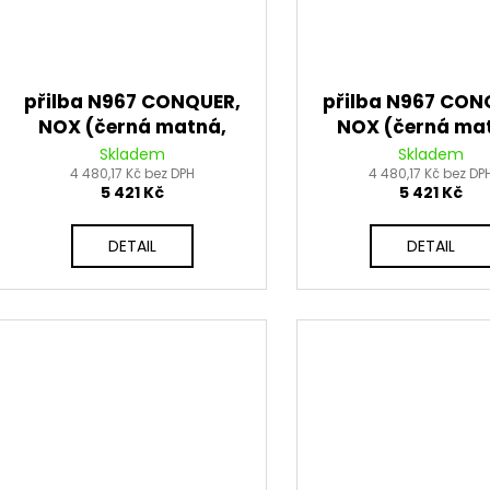
přilba N967 CONQUER,
přilba N967 CON
NOX (černá matná,
NOX (černá ma
khaki, oranžová) 2026
stříbrná) 20
Skladem
Skladem
4 480,17 Kč bez DPH
4 480,17 Kč bez DP
5 421 Kč
5 421 Kč
DETAIL
DETAIL