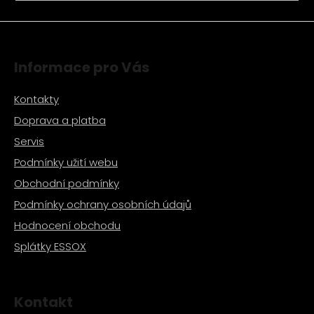
a
j
í
Informace pro Vás
t
?
Kontakty
Doprava a platba
Servis
Podmínky užití webu
HLEDAT
Obchodní podmínky
Podmínky ochrany osobních údajů
D
Hodnocení obchodu
o
Splátky ESSOX
p
o
r
u
Kontakt