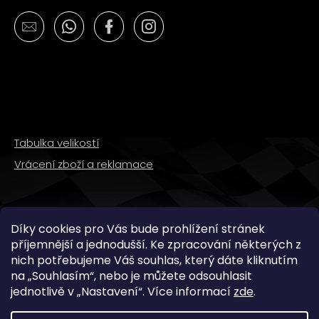
č
u
j
e
m
e
PITBIKE
GUMOVÁ
Tabulka velikostí
VLOŽKA
NA
Vrácení zboží a reklamace
RÁFEK
12
PALCŮ
40
SLEDUJTE NÁS
Kč
Díky cookies pro Vás bude prohlížení stránek
příjemnější a jednodušší. Ke zpracování některých z
nich potřebujeme Váš souhlas, který dáte kliknutím
na „
Souhlasím
“, nebo je můžete odsouhlasit
jednotlivě v „
Nastavení
“.
Více informací
zde
.