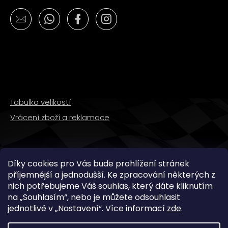
č
u
j
e
m
e
MATICE
KRKU
Tabulka velikostí
ŘÍZENÍ
VRCHNÍ
Vrácení zboží a reklamace
M22X1
PITBIKE
YCF
162
SLEDUJTE NÁS
Kč
Díky cookies pro Vás bude prohlížení stránek
příjemnější a jednodušší. Ke zpracování některých z
nich potřebujeme Váš souhlas, který dáte kliknutím
na „
Souhlasím
“, nebo je můžete odsouhlasit
jednotlivě v „
Nastavení
“.
Více informací
zde
.