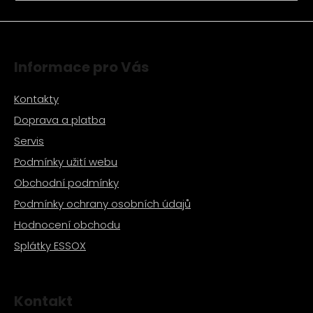
a
j
í
Informace pro Vás
t
?
Kontakty
Doprava a platba
Servis
Podmínky užití webu
HLEDAT
Obchodní podmínky
Podmínky ochrany osobních údajů
D
Hodnocení obchodu
o
Splátky ESSOX
p
o
r
u
Kontakt