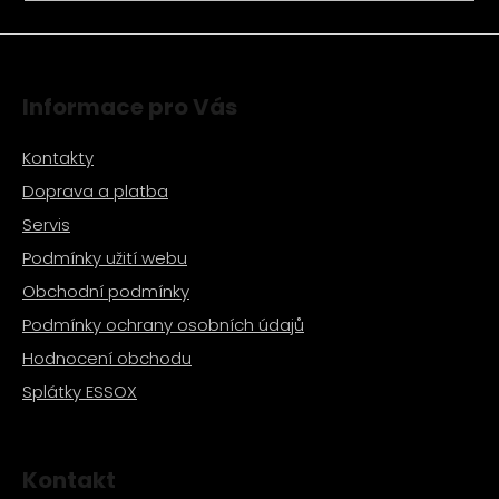
a
j
í
Informace pro Vás
t
?
Kontakty
Doprava a platba
Servis
Podmínky užití webu
HLEDAT
Obchodní podmínky
Podmínky ochrany osobních údajů
D
Hodnocení obchodu
o
Splátky ESSOX
p
o
r
u
Kontakt