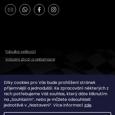
č
u
j
e
m
e
PITBIKE
DUŠE
Tabulka velikostí
ZADNÍ
14
Vrácení zboží a reklamace
PALCŮ
210
Kč
SLEDUJTE NÁS
Díky cookies pro Vás bude prohlížení stránek
příjemnější a jednodušší. Ke zpracování některých z
nich potřebujeme Váš souhlas, který dáte kliknutím
na „
Souhlasím
“, nebo je můžete odsouhlasit
jednotlivě v „
Nastavení
“.
Více informací
zde
.