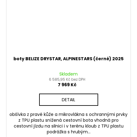
boty BELIZE DRYSTAR, ALPINESTARS (černé) 2025
Skladem
6 585,95 Kč bez DPH
7 969 Kč
DETAIL
obšívka z pravé kůže a mikrovlákna s ochrannými prvky
z TPU plastu snížená cestovní bota vhodná pro
cestovní jízdu na silnici i v terénu kloub z TPU plastu
podrážka s hrubým...