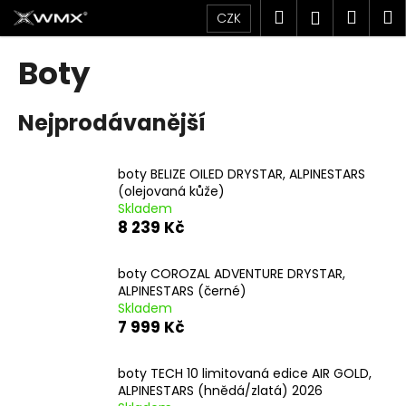
K
Přejít
Hledat
Náku
M
Přihlášen
CZK
na
o
obsah
Zpět
Zpět
košík
š
Boty
í
C
k
Nejprodávanější
o
p
o
boty BELIZE OILED DRYSTAR, ALPINESTARS
t
(olejovaná kůže)
Skladem
ř
8 239 Kč
e
b
boty COROZAL ADVENTURE DRYSTAR,
u
ALPINESTARS (černé)
j
Skladem
7 999 Kč
e
t
boty TECH 10 limitovaná edice AIR GOLD,
e
ALPINESTARS (hnědá/zlatá) 2026
n