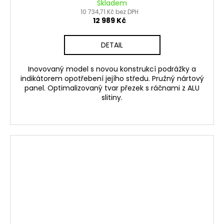
Skladem
10 734,71 Kč bez DPH
12 989 Kč
DETAIL
Inovovaný model s novou konstrukcí podrážky a
indikátorem opotřebení jejího středu. Pružný nártový
panel. Optimalizovaný tvar přezek s ráčnami z ALU
slitiny.