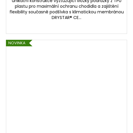
unikátní konstrukce vyztužující vložky podrážky z TPU
plastu pro maximální ochranu chodidla a zajištění
flexibility současně podšívka s klimatickou membránou
DRYSTAR® CE...
NOVINKA