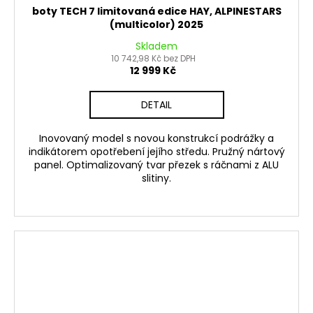
boty TECH 7 limitovaná edice HAY, ALPINESTARS
(multicolor) 2025
Skladem
10 742,98 Kč bez DPH
12 999 Kč
DETAIL
Inovovaný model s novou konstrukcí podrážky a
indikátorem opotřebení jejího středu. Pružný nártový
panel. Optimalizovaný tvar přezek s ráčnami z ALU
slitiny.