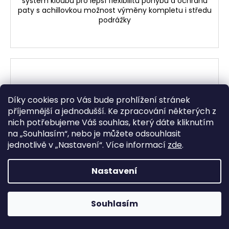
systém kloubu pro lepší flexibilitu pohybu a ochranu
paty s achillovkou možnost výměny kompletu i středu
podrážky
Díky cookies pro Vás bude prohlížení stránek
příjemnější a jednodušší. Ke zpracování některých z
nich potřebujeme Váš souhlas, který dáte kliknutím
na „
Souhlasím
“, nebo je můžete odsouhlasit
jednotlivě v „
Nastavení
“.
Více informací
zde
.
Nastavení
Souhlasím