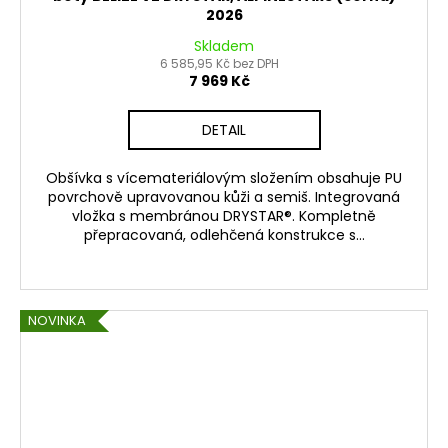
2026
Skladem
6 585,95 Kč bez DPH
7 969 Kč
DETAIL
Obšívka s vícemateriálovým složením obsahuje PU
povrchově upravovanou kůži a semiš. Integrovaná
vložka s membránou DRYSTAR®. Kompletně
přepracovaná, odlehčená konstrukce s...
NOVINKA