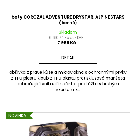
boty COROZAL ADVENTURE DRYSTAR, ALPINESTARS
(černé)
Skladem
6 610,74 Kč bez DPH
7 999 Kč
DETAIL
obšívka z pravé kůže a mikrovlákna s ochrannými prvky
z TPU plastu kloub z TPU plastu protiskluzová manžeta
zabraňující vniknutí nečistot podrážka s hrubým
vzorkem z...
NOVINKA