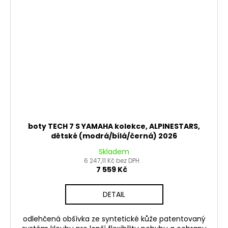
boty TECH 7 S YAMAHA kolekce, ALPINESTARS,
dětské (modrá/bílá/černá) 2026
Skladem
6 247,11 Kč bez DPH
7 559 Kč
DETAIL
odlehčená obšívka ze syntetické kůže patentovaný