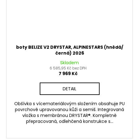
boty BELIZE V2 DRYSTAR, ALPINESTARS (hnědá/
černá) 2026
Skladem
6 585,95 Kč bez DPH
7 969 Kč
DETAIL
Obšívka s vícemateriálovým složením obsahuje PU
povrchově upravovanou kůži a semiš. Integrovaná
vložka s membránou DRYSTAR®. Kompletně
přepracovaná, odlehčená konstrukce s...