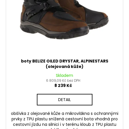
č
d
u
u
j
k
e
t
m
ů
e
PITBIKE
BRZDOVÁ
PÁČKA
boty BELIZE OILED DRYSTAR, ALPINESTARS
WPB
(olejovaná kůže)
RACE
Skladem
320
6 809,09 Kč bez DPH
Kč
8 239 Kč
DETAIL
obšívka z olejované kůže a mikrovlákna s ochrannými
prvky z TPU plastu snížená cestovní bota vhodná pro
cestovní jízdu na silnici i v terénu kloub z TPU plastu