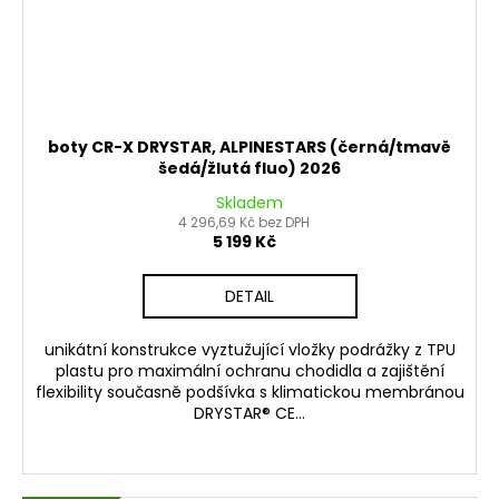
boty CR-X DRYSTAR, ALPINESTARS (černá/tmavě
šedá/žlutá fluo) 2026
Skladem
4 296,69 Kč bez DPH
5 199 Kč
DETAIL
unikátní konstrukce vyztužující vložky podrážky z TPU
plastu pro maximální ochranu chodidla a zajištění
flexibility současně podšívka s klimatickou membránou
DRYSTAR® CE...