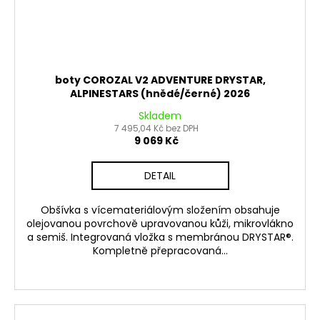
boty COROZAL V2 ADVENTURE DRYSTAR,
ALPINESTARS (hnědé/černé) 2026
Skladem
7 495,04 Kč bez DPH
9 069 Kč
DETAIL
Obšívka s vícemateriálovým složením obsahuje
olejovanou povrchově upravovanou kůži, mikrovlákno
a semiš. Integrovaná vložka s membránou DRYSTAR®.
Kompletně přepracovaná...