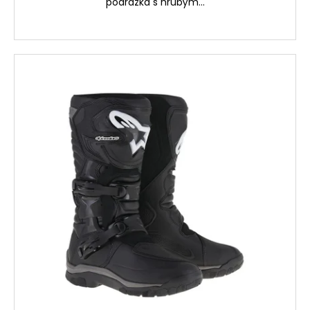
podrážka s hrubým...