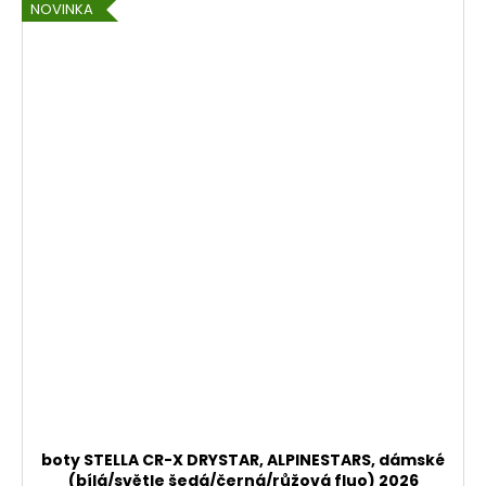
NOVINKA
boty STELLA CR-X DRYSTAR, ALPINESTARS, dámské
(bílá/světle šedá/černá/růžová fluo) 2026