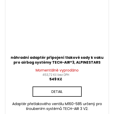
náhradní adaptér připojení tlakové sady k vaku
pro airbag systémy TECH-AIR®3, ALPINESTARS
Momentálně vyprodáno
453,72 Kč bez DPH
549 Kč
DETAIL
Adaptér přetlakového ventilu M160-585 určený pro
šroubením systémů TECH-AIR 3 V2.