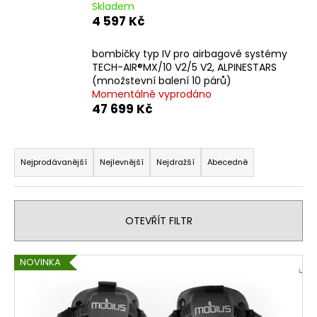
č
Skladem
u
4 597 Kč
j
e
bombičky typ IV pro airbagové systémy
m
TECH-AIR®MX/10 V2/5 V2, ALPINESTARS
e
(množstevní balení 10 párů)
Momentálně vyprodáno
47 699 Kč
OPRAVNÁ
SADA
Ř
BRZDOVÉHO
TŘMENU
a
Nejprodávanější
Nejlevnější
Nejdražší
Abecedně
PITBIKE
z
YCF
e
135
Kč
n
OTEVŘÍT FILTR
í
p
V
NOVINKA
r
ý
o
p
d