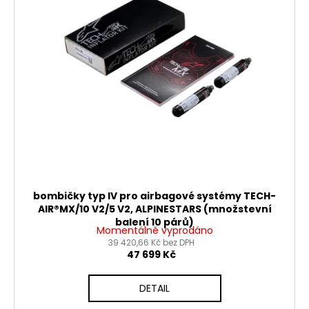
bombičky typ IV pro airbagové systémy TECH-
AIR®MX/10 V2/5 V2, ALPINESTARS (množstevní
balení 10 párů)
Momentálně vyprodáno
39 420,66 Kč bez DPH
47 699 Kč
DETAIL