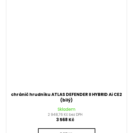
chránič hrudníku ATLAS DEFENDER II HYBRID Ai CE2
(bílý)
Skladem
2 948,76 Kč bez DPH
3 568 Kč