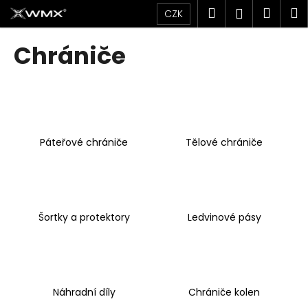
K
Přejít
Hledat
Náku
M
Přihlášen
CZK
na
o
obsah
Zpět
Zpět
košík
š
Chrániče
í
C
k
o
p
o
Páteřové chrániče
Tělové chrániče
t
ř
e
b
u
Šortky a protektory
Ledvinové pásy
j
e
t
e
Náhradní díly
Chrániče kolen
n