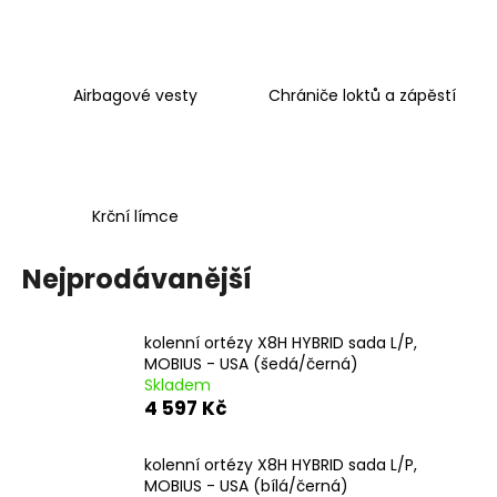
a
j
í
Airbagové vesty
Chrániče loktů a zápěstí
t
?
Krční límce
HLEDAT
Nejprodávanější
kolenní ortézy X8H HYBRID sada L/P,
D
MOBIUS - USA (šedá/černá)
o
Skladem
p
4 597 Kč
o
r
kolenní ortézy X8H HYBRID sada L/P,
u
MOBIUS - USA (bílá/černá)