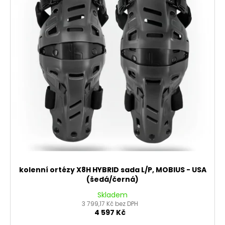
i
u
s
k
p
t
r
ů
o
d
u
k
t
ů
kolenní ortézy X8H HYBRID sada L/P, MOBIUS - USA
(šedá/černá)
Skladem
3 799,17 Kč bez DPH
4 597 Kč