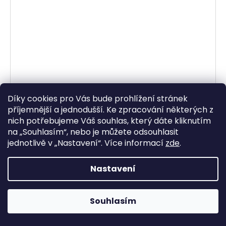
Díky cookies pro Vás bude prohlížení stránek
příjemnější a jednodušší. Ke zpracování některých z
nich potřebujeme Váš souhlas, který dáte kliknutím
na „
Souhlasím
“, nebo je můžete odsouhlasit
jednotlivě v „
Nastavení
“.
Více informací
zde
.
Nastavení
páteřový chránič EM6, EMERZE (černá)
Souhlasím
Skladem
734,71 Kč bez DPH
889 Kč