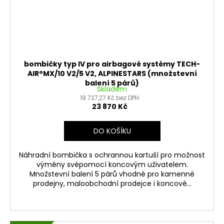
bombičky typ IV pro airbagové systémy TECH-
AIR®MX/10 V2/5 V2, ALPINESTARS (množstevní
balení 5 párů)
Skladem
19 727,27 Kč bez DPH
23 870 Kč
DO KOŠÍKU
Náhradní bombička s ochrannou kartuší pro možnost
výměny svépomocí koncovým uživatelem.
Množstevní balení 5 párů vhodné pro kamenné
prodejny, maloobchodní prodejce i koncové...