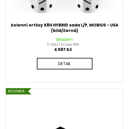
kolenní ortézy X8H HYBRID sada L/P, MOBIUS - USA
(bílá/černá)
Skladem
3 799,17 Kč bez DPH
4 597 Kč
DETAIL
NOVINKA