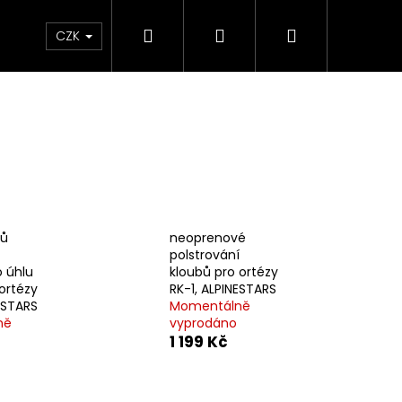
Hledat
Přihlášení
Nákupní
e & Maziva
Příslušenství
Dárkové Poukaz
CZK
košík
zů
neoprenové
polstrování
 úhlu
kloubů pro ortézy
ortézy
RK-1, ALPINESTARS
ESTARS
Momentálně
ně
vyprodáno
1 199 Kč
Následující