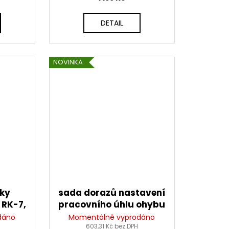
DETAIL
NOVINKA
pky
sada dorazů nastavení
 RK-7,
pracovního úhlu ohybu
S
pro ortézy SUPERTECH
dáno
Momentálně vyprodáno
RK-7, ALPINESTARS
603,31 Kč bez DPH