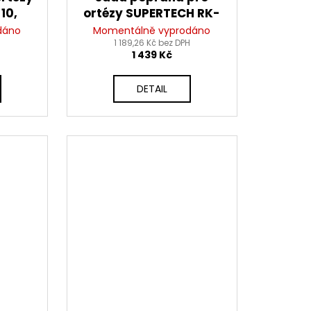
10,
ortézy SUPERTECH RK-
S
10 a RK-7, ALPINESTARS
dáno
Momentálně vyprodáno
1 189,26 Kč bez DPH
1 439 Kč
DETAIL