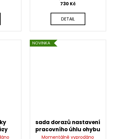
730 Kč
DETAIL
NOVINKA
pky
sada dorazů nastavení
ézy
pracovního úhlu ohybu
10,
pro ortézy SUPERTECH
dáno
Momentálně vyprodáno