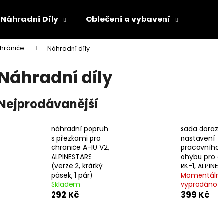
Náhradní Díly
Oblečení a vybavení
Olej
hrániče
Náhradní díly
Co potřebujete najít?
Náhradní díly
HLEDAT
Nejprodávanější
náhradní popruh
sada dora
Doporučujeme
s přezkami pro
nastavení
chrániče A-10 V2,
pracovního
ALPINESTARS
ohybu pro 
(verze 2, krátký
RK-1, ALPIN
pásek, 1 pár)
Momentál
Skladem
vyprodáno
292 Kč
399 Kč