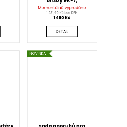
ortézy RK-7,
ada 4
ALPINESTARS
Momentálně vyprodáno
1 231,40 Kč bez DPH
1 490 Kč
DETAIL
NOVINKA
ortézy
sada popruhů pro