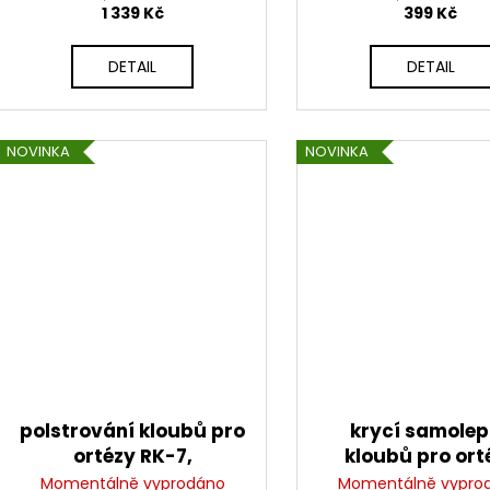
1 339 Kč
399 Kč
DETAIL
DETAIL
NOVINKA
NOVINKA
polstrování kloubů pro
krycí samole
ortézy RK-7,
kloubů pro ort
ALPINESTARS
SUPERTECH RK-
Momentálně vyprodáno
Momentálně vypro