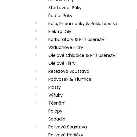
LOŽISKO KOLA 6202 2RS STOMP,
l
DEMONX ,WPB
Startovací Páky
70 Kč
Řadící Páky
Kola, Pneumatiky & Příslušenství
Elektro Díly
Karburátory & Příslušenství
Vzduchové Filtry
Olejové Chladiče & Příslušenství
Olejové Filtry
Řetězová Soustava
Podvozek & Tlumiče
Plasty
Výfuky
Těsnění
Polepy
Sedadla
Palivová Soustava
Palivové Hadičky