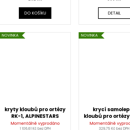
pár)
DO KOŠÍKU
DETAIL
NOVINKA
NOVINKA
kryty kloubů pro ortézy
krycí samole
RK-1, ALPINESTARS
kloubů pro ortézy
ALPINESTAR
Momentálně vyprodáno
Momentálně vypro
1 106,61 Kč bez DPH
329,75 Kč bez DPH