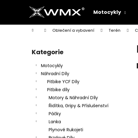
K
Přejít
na
o
Motocykly
obsah
Zpět
Zpět
š
do
do
í
Domů
Oblečení a vybavení
Terén
C
k
obchodu
obchodu
P
o
Kategorie
Přeskočit
s
kategorie
t
Motocykly
r
Náhradní Díly
a
Pitbike YCF Díly
n
Pitbike díly
n
Motory & Náhradní Díly
í
Řidítka, Gripy & Příslušenství
p
Páčky
a
Lanka
n
Plynové Rukojeti
e
Brzdové Díly