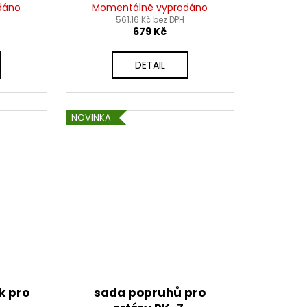
RS
ALPINESTARS
dáno
Momentálně vyprodáno
561,16 Kč bez DPH
679 Kč
DETAIL
NOVINKA
k pro
sada popruhů pro