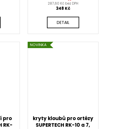
S
RK-10, ALPINESTARS
287,60 Kč bez DPH
348 Kč
DETAIL
NOVINKA
í pro
kryty kloubů pro ortézy
H RK-
SUPERTECH RK-10 a 7,