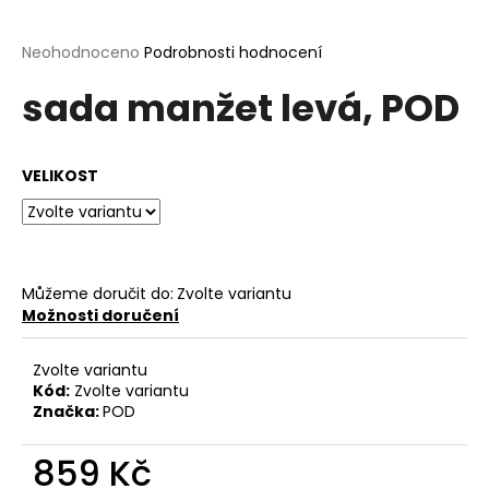
a
j
Průměrné
Neohodnoceno
Podrobnosti hodnocení
hodnocení
í
sada manžet levá, POD
produktu
t
je
?
0,0
z
VELIKOST
5
hvězdiček.
HLEDAT
Můžeme doručit do:
Zvolte variantu
Možnosti doručení
D
o
Zvolte variantu
Kód:
Zvolte variantu
p
Značka:
POD
o
r
859 Kč
u