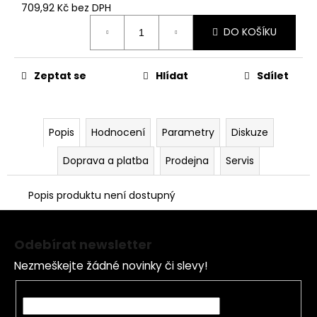
č
709,92 Kč bez DPH
u
Měrná
j
DO KOŠÍKU
cena:
e
m
Zeptat se
Hlídat
Sdílet
e
MATICE
Popis
Hodnocení
Parametry
Diskuze
KRKU
ŘÍZENÍ
VRCHNÍ
Doprava a platba
Prodejna
Servis
M22X1
PITBIKE
YCF
Popis produktu není dostupný
162
Z
Kč
á
Odebírat newsletter
p
Nezmeškejte žádné novinky či slevy!
a
t
E-mail
í