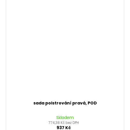
sada polstrování pravá, POD
Skladem
774,38 Kč bez DPH
937 Kč