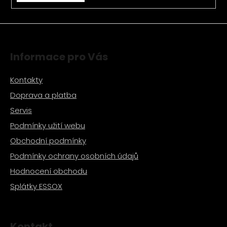
v
ý
p
i
s
Informace pro Vás
u
Kontakty
Doprava a platba
Servis
Podmínky užití webu
Obchodní podmínky
Podmínky ochrany osobních údajů
Hodnocení obchodu
Splátky ESSOX
Kontakt