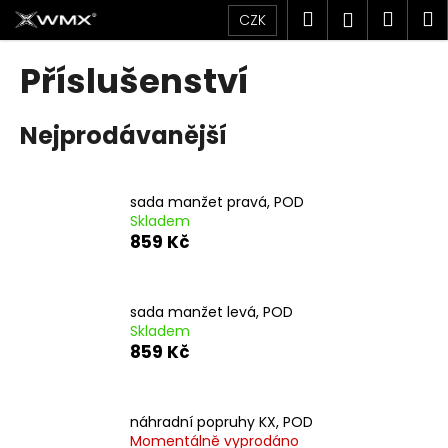
K
Přejít
Hledat
Náku
M
Přihlášen
CZK
na
o
obsah
Zpět
Zpět
košík
š
Příslušenství
í
C
k
Nejprodávanější
o
p
o
sada manžet pravá, POD
t
Skladem
ř
859 Kč
e
b
u
sada manžet levá, POD
Skladem
j
859 Kč
e
t
e
náhradní popruhy KX, POD
n
Momentálně vyprodáno