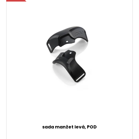
sada manžet levá, POD