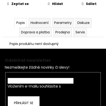
č
Zeptat se
Hlídat
Sdílet
u
j
e
m
Popis
Hodnocení
Parametry
Diskuze
e
Doprava a platba
Prodejna
Servis
LOŽISKO
Popis produktu není dostupný
KOLA
6202
Z
2RS
á
STOMP,
Odebírat newsletter
DEMONX
p
,WPB
Nezmeškejte žádné novinky či slevy!
a
70
t
Kč
E-mail
í
Vložením e-mailu souhlasíte s
podmínkami
ochrany osobních údajů
PŘIHLÁSIT SE