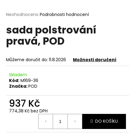
a
j
Průměrné
Neohodnoceno
Podrobnosti hodnocení
hodnocení
í
sada polstrování
produktu
t
je
pravá, POD
?
0,0
z
5
hvězdiček.
Můžeme doručit do:
11.8.2026
Možnosti doručení
HLEDAT
Skladem
Kód:
M169-36
Značka:
POD
D
937 Kč
o
p
774,38 Kč bez DPH
o
Měrná
DO KOŠÍKU
r
cena:
u