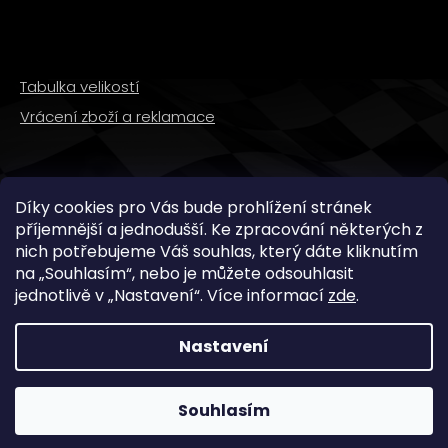
Tabulka velikostí
Vrácení zboží a reklamace
SLEDUJTE NÁS
Díky cookies pro Vás bude prohlížení stránek
příjemnější a jednodušší. Ke zpracování některých z
nich potřebujeme Váš souhlas, který dáte kliknutím
na „
Souhlasím
“, nebo je můžete odsouhlasit
jednotlivě v „
Nastavení
“.
Více informací
zde
.
Nastavení
Copyright 2026
WMX STORE
. Všechna práva
vyhrazena.
Souhlasím