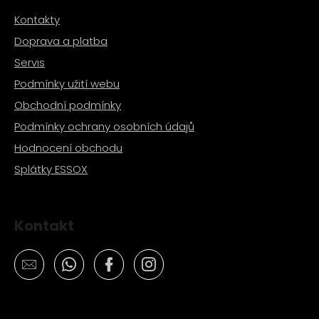
č
u
Kontakty
j
Doprava a platba
e
Servis
m
e
Podmínky užití webu
Obchodní podmínky
PITBIKE
Podmínky ochrany osobních údajů
GUMOVÁ
VLOŽKA
Hodnocení obchodu
NA
Splátky ESSOX
RÁFEK
12
PALCŮ
40
Kontakt
Kč