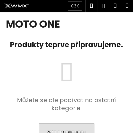
K
Přejít
Hledat
Náku
M
Přihlášen
CZK
na
o
obsah
Zpět
Zpět
košík
š
MOTO ONE
í
C
k
o
Produkty teprve připravujeme.
p
o
t
ř
e
b
u
Můžete se ale podívat na ostatní
j
kategorie.
e
t
e
n
ZPĚT DO OBCHODU