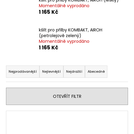
č
Momentálně vyprodáno
u
1 165 Kč
j
e
m
kšilt pro přilby KOMBAKT, AIROH
e
(petrolejově zelený)
Momentálně vyprodáno
1 165 Kč
PITBIKE
BRZDOVÁ
PÁČKA,
Ř
SKLOPNÁ
a
STOMP
Nejprodávanější
Nejlevnější
Nejdražší
Abecedně
JUICEBOX
z
280
e
Kč
n
OTEVŘÍT FILTR
í
p
V
r
ý
o
p