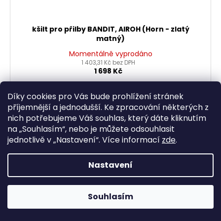
kšilt pro přilby BANDIT, AIROH (Horn - zlatý
matný)
Momentálně vyprodáno
1 403,31 Kč bez DPH
1 698 Kč
DETAIL
Díky cookies pro Vás bude prohlížení stránek
příjemnější a jednodušší. Ke zpracování některých z
nich potřebujeme Váš souhlas, který dáte kliknutím
na „
Souhlasím
“, nebo je můžete odsouhlasit
jednotlivě v „
Nastavení
“.
Více informací
zde
.
Nastavení
Souhlasím