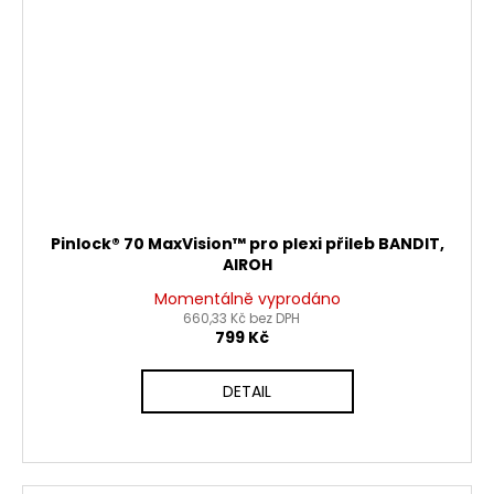
Pinlock® 70 MaxVision™ pro plexi přileb BANDIT,
AIROH
Momentálně vyprodáno
660,33 Kč bez DPH
799 Kč
DETAIL