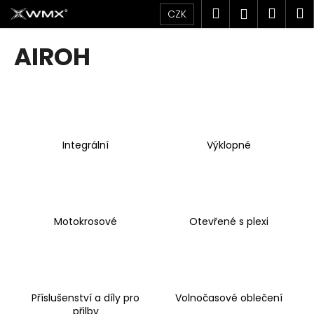
K
Přejít
Hledat
Náku
M
Přihlášen
CZK
na
o
obsah
Zpět
Zpět
košík
š
AIROH
í
C
k
o
p
o
Integrální
Výklopné
t
ř
e
b
u
Motokrosové
Otevřené s plexi
j
e
t
e
Příslušenství a díly pro
Volnočasové oblečení
n
přilby