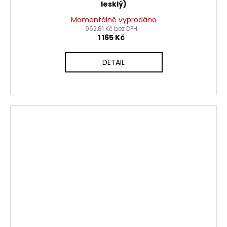
lesklý)
Momentálně vyprodáno
962,81 Kč bez DPH
1 165 Kč
DETAIL