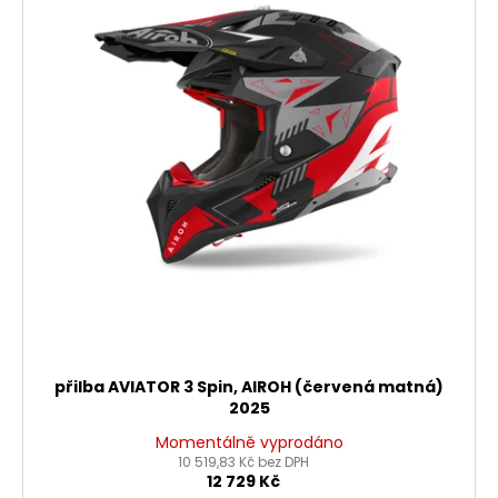
d
i
u
s
k
p
t
r
ů
o
d
u
k
t
ů
přilba AVIATOR 3 Spin, AIROH (červená matná)
2025
Momentálně vyprodáno
10 519,83 Kč bez DPH
12 729 Kč