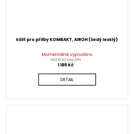
kšilt pro přilby KOMBAKT, AIROH (šedý lesklý)
Momentálně vyprodáno
962,81 Kč bez DPH
1 165 Kč
DETAIL