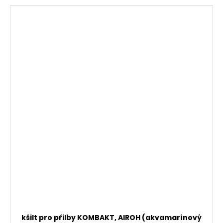
kšilt pro přilby KOMBAKT, AIROH (akvamarínový