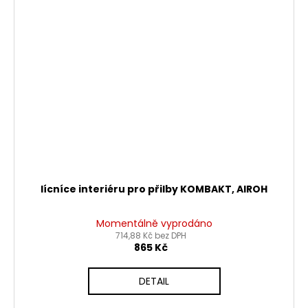
lícníce interiéru pro přilby KOMBAKT, AIROH
Momentálně vyprodáno
714,88 Kč bez DPH
865 Kč
DETAIL