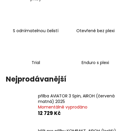
a
j
í
t
S odnímatelnou čelistí
Otevřené bez plexi
?
Trial
Enduro s plexi
HLEDAT
Nejprodávanější
D
přilba AVIATOR 3 Spin, AIROH (červená
o
matná) 2025
p
Momentálně vyprodáno
o
12 729 Kč
r
u
kšilt pro přilby KOMBAKT, AIROH (lesklý)