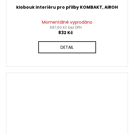
klobouk interiéru pro přilby KOMBAKT, AIROH
Momentálně vyprodáno
687,60 Kč bez DPH
832 Kč
DETAIL