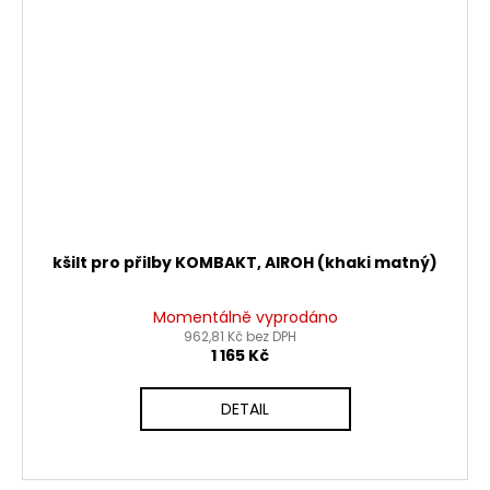
kšilt pro přilby KOMBAKT, AIROH (khaki matný)
Momentálně vyprodáno
962,81 Kč bez DPH
1 165 Kč
DETAIL