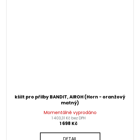
kšilt pro přilby BANDIT, AIROH (Horn - oranžový
matný)
Momentálně vyprodáno
1 403,31 Kč bez DPH
1 698 Kč
DETAIL