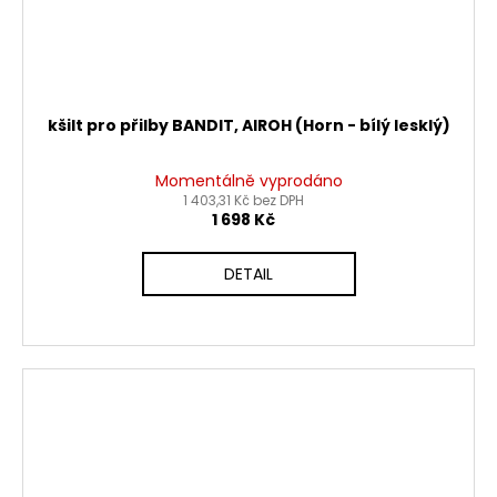
kšilt pro přilby BANDIT, AIROH (Horn - bílý lesklý)
Momentálně vyprodáno
1 403,31 Kč bez DPH
1 698 Kč
DETAIL