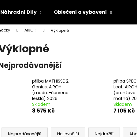
Náhradní Díly
Oblečení a vybavení
Olej
načky
AIROH
Výklopné
Co potřebujete najít?
Výklopné
HLEDAT
Nejprodávanější
přilba MATHISSE 2
přilba SPE
Doporučujeme
Genius, AIROH
Leaf, AIRO
(modro-červená
(oranžová
lesklá) 2026
matná) 20
Skladem
Skladem
8 575 Kč
7 105 Kč
Ř
a
Nejprodávanější
Nejlevnější
Nejdražší
Ab