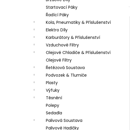
LOŽISKO KOLA 6202 2RS STOMP,
l
DEMONX ,WPB
Startovací Páky
70 Kč
Řadící Páky
Kola, Pneumatiky & Příslušenství
Elektro Díly
Karburátory & Příslušenství
Vzduchové Filtry
Olejové Chladiče & Příslušenství
Olejové Filtry
Řetězová Soustava
Podvozek & Tlumiče
Plasty
Výfuky
Těsnění
Polepy
Sedadla
Palivová Soustava
Palivové Hadičky