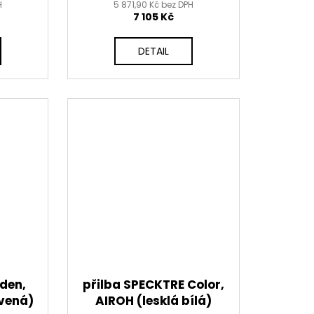
H
5 871,90 Kč bez DPH
7 105 Kč
DETAIL
aden,
přilba SPECKTRE Color,
rvená)
AIROH (lesklá bílá)