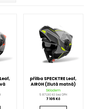
EDNÍ 14 PALCŮ
Leaf,
přilba SPECKTRE Leaf,
ová
AIROH (žlutá matná)
6
2026
Skladem
H
5 871,90 Kč bez DPH
7 105 Kč