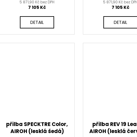
5 871,90 Kč bez DPH
5 871,90 Kč bez DP
7 105 Kč
7 105 Kč
DETAIL
DETAIL
přilba SPECKTRE Color,
přilba REV 19 Le
AIROH (lesklá šedá)
AIROH (lesklá če