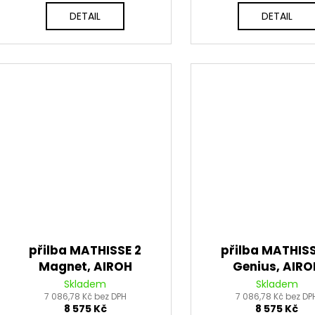
DETAIL
DETAIL
přilba MATHISSE 2
přilba MATHISS
Magnet, AIROH
Genius, AIRO
(matná) 2026
(oranžová matná
Skladem
Skladem
7 086,78 Kč bez DPH
7 086,78 Kč bez DP
8 575 Kč
8 575 Kč