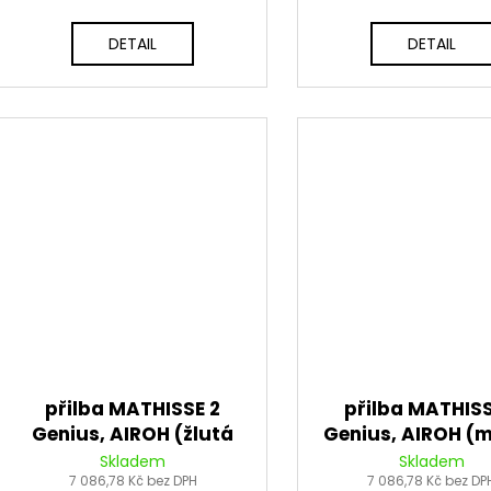
DETAIL
DETAIL
přilba MATHISSE 2
přilba MATHISS
Genius, AIROH (žlutá
Genius, AIROH (
matná) 2026
matná) 202
Skladem
Skladem
7 086,78 Kč bez DPH
7 086,78 Kč bez DP