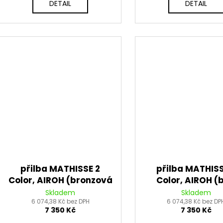
DETAIL
DETAIL
přilba MATHISSE 2
přilba MATHISS
Color, AIROH (bronzová
Color, AIROH (b
matná) 2026
lesklá) 2026
Skladem
Skladem
6 074,38 Kč bez DPH
6 074,38 Kč bez DP
7 350 Kč
7 350 Kč