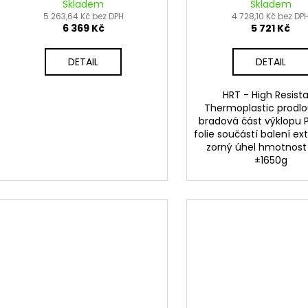
2026
2024
Skladem
Skladem
5 263,64 Kč bez DPH
4 728,10 Kč bez DP
6 369 Kč
5 721 Kč
DETAIL
DETAIL
HRT - High Resist
Thermoplastic prodl
bradová část výklopu 
folie součástí balení ext
zorný úhel hmotnost 
±1650g