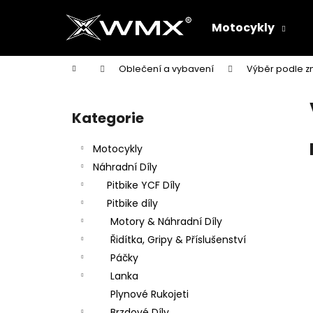
K
Přejít
na
o
Motocykly
obsah
Zpět
Zpět
š
do
do
í
Domů
Oblečení a vybavení
Výběr podle z
k
obchodu
obchodu
P
o
Kategorie
Přeskočit
s
kategorie
t
Motocykly
r
Náhradní Díly
a
Pitbike YCF Díly
n
Pitbike díly
n
Motory & Náhradní Díly
í
Řidítka, Gripy & Příslušenství
p
Páčky
a
Lanka
n
Plynové Rukojeti
e
Brzdové Díly