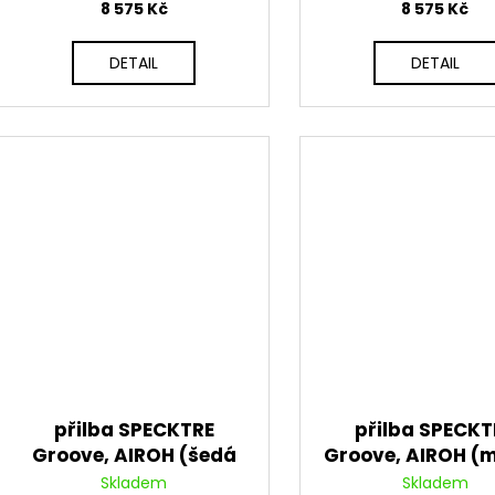
8 575 Kč
8 575 Kč
DETAIL
DETAIL
přilba SPECKTRE
přilba SPECKT
Groove, AIROH (šedá
Groove, AIROH (
lesklá) 2026
lesklá) 2026
Skladem
Skladem