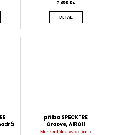
7 350 Kč
DETAIL
RE
přilba SPECKTRE
modrá
Groove, AIROH
(červená lesklá) 2026
Momentálně vyprodáno