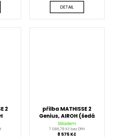
DETAIL
E 2
přilba MATHISSE 2
H
Genius, AIROH (šedá
) 2026
matná) 2026
Skladem
H
7 086,78 Kč bez DPH
8 575 Kč