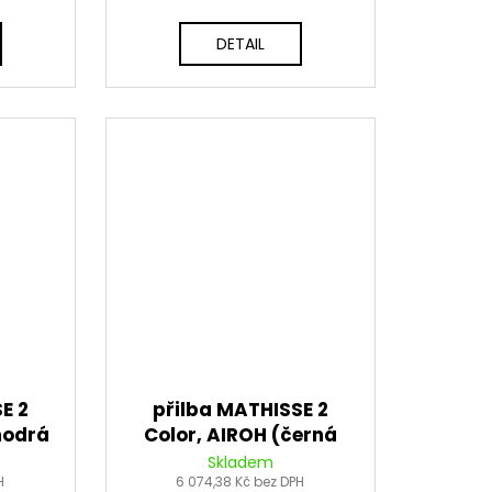
DETAIL
E 2
přilba MATHISSE 2
modrá
Color, AIROH (černá
6
matná) 2026
Skladem
H
6 074,38 Kč bez DPH