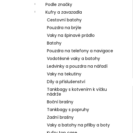
Podle značky
Kufry a zavazadla
Cestovní batohy
Pouzdra na brýle
Vaky na špinavé prádlo
Batohy
Pouzdra na telefony a navigace
Vodotěsné vaky a batohy
Ledvinky a pouzdra na nářadí
Vaky na tekutiny
Díly a příslušenství
Tankbagy s kotvením k víčku
nádrže
Boční brašny
Tankbagy s popruhy
Zadní brašny
Vaky a batohy na přilby a boty
Kufry top case