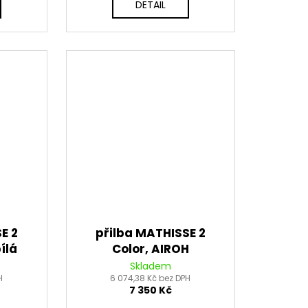
DETAIL
E 2
přilba MATHISSE 2
ílá
Color, AIROH
(cementově šedá
Skladem
H
6 074,38 Kč bez DPH
lesklá) 2026
7 350 Kč