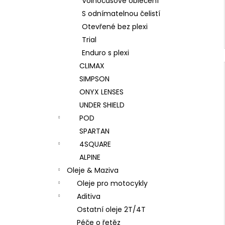
Volnočasové oblečení
S odnímatelnou čelistí
Otevřené bez plexi
Trial
Enduro s plexi
CLIMAX
SIMPSON
ONYX LENSES
UNDER SHIELD
POD
SPARTAN
4SQUARE
ALPINE
Oleje & Maziva
Oleje pro motocykly
Aditiva
Ostatní oleje 2T/4T
Péče o řetěz