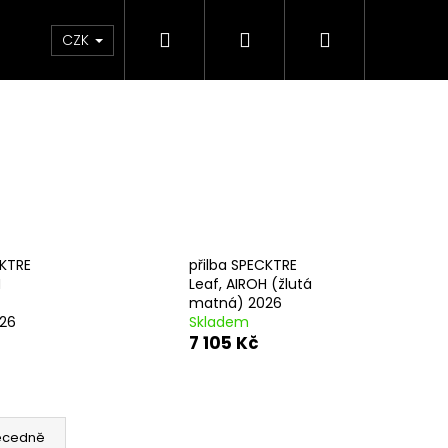
Hledat
Přihlášení
Nákupní
e & Maziva
Příslušenství
Dárkové Poukaz
CZK
košík
CKTRE
přilba SPECKTRE
H
Leaf, AIROH (žlutá
matná) 2026
26
Skladem
7 105 Kč
Následující
ecedně