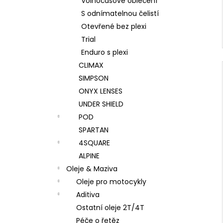
Volnočasové oblečení
S odnímatelnou čelistí
Otevřené bez plexi
Trial
Enduro s plexi
CLIMAX
SIMPSON
ONYX LENSES
UNDER SHIELD
POD
SPARTAN
4SQUARE
ALPINE
Oleje & Maziva
Oleje pro motocykly
Aditiva
Ostatní oleje 2T/4T
Péče o řetěz