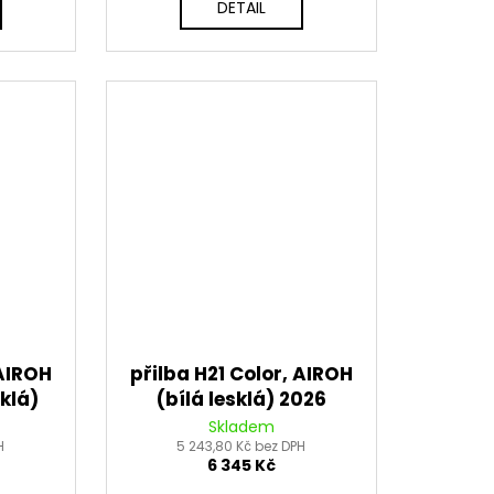
DETAIL
 AIROH
přilba H21 Color, AIROH
klá)
(bílá lesklá) 2026
Skladem
H
5 243,80 Kč bez DPH
6 345 Kč