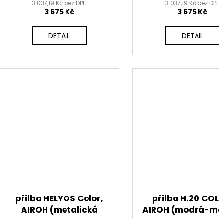
3 037,19 Kč bez DPH
3 037,19 Kč bez DP
3 675 Kč
3 675 Kč
DETAIL
DETAIL
přilba HELYOS Color,
přilba H.20 CO
AIROH (metalická
AIROH (modrá-m