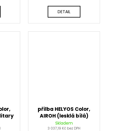
DETAIL
lor,
přilba HELYOS Color,
itary
AIROH (lesklá bílá)
6
2026
Skladem
H
3 037,19 Kč bez DPH