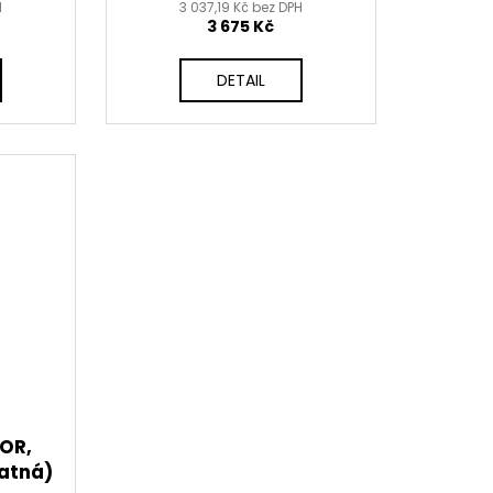
H
3 037,19 Kč bez DPH
3 675 Kč
DETAIL
LOR,
atná)