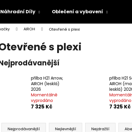
Náhradní Díly
Oblečení a vybavení
Olej
načky
AIROH
Otevřené s plexi
Co potřebujete najít?
Otevřené s plexi
HLEDAT
Nejprodávanější
přilba H21 Arrow,
přilba H21 
Doporučujeme
AIROH (lesklá)
AIROH (ma
2026
lesklá) 202
Momentálně
Momentál
vyprodáno
vyprodáno
7 325 Kč
7 325 Kč
Ř
a
Nejprodávanější
Nejlevnější
Nejdražší
Ab