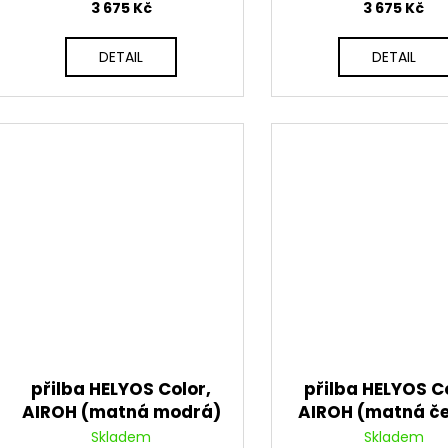
3 675 Kč
3 675 Kč
DETAIL
DETAIL
přilba HELYOS Color,
přilba HELYOS Co
AIROH (matná modrá)
AIROH (matná č
2026
2026
Skladem
Skladem