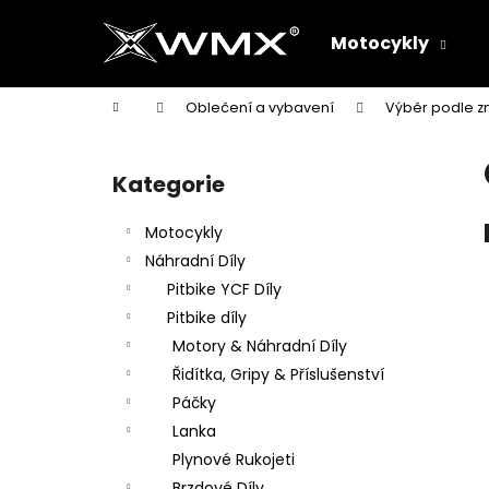
K
Přejít
na
o
Motocykly
obsah
Zpět
Zpět
š
do
do
í
Domů
Oblečení a vybavení
Výběr podle z
k
obchodu
obchodu
P
o
Kategorie
Přeskočit
s
kategorie
t
Motocykly
r
Náhradní Díly
a
Pitbike YCF Díly
n
Pitbike díly
n
Motory & Náhradní Díly
í
Řidítka, Gripy & Příslušenství
p
Páčky
a
Lanka
n
Plynové Rukojeti
e
Brzdové Díly