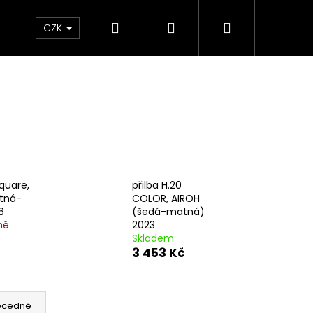
Hledat
Přihlášení
Nákupní
e & Maziva
Příslušenství
Dárkové Poukaz
CZK
košík
Square,
přilba H.20
tná-
COLOR, AIROH
6
(šedá-matná)
ně
2023
Skladem
3 453 Kč
Následující
ecedně