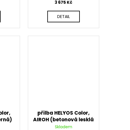
3 675 Kč
DETAIL
lor,
přilba HELYOS Color,
erná)
AIROH (betonová lesklá
šedá) 2026
Skladem