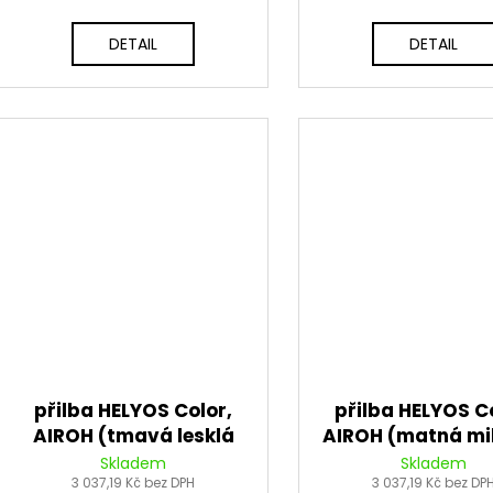
DETAIL
DETAIL
přilba HELYOS Color,
přilba HELYOS Co
AIROH (tmavá lesklá
AIROH (matná mil
šedá) 2026
zelená) 202
Skladem
Skladem
3 037,19 Kč bez DPH
3 037,19 Kč bez DP