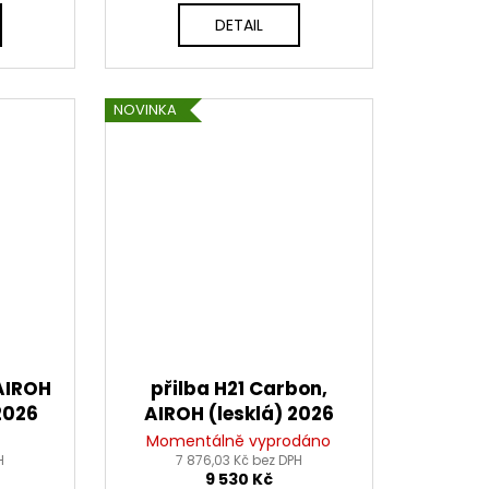
DETAIL
NOVINKA
 AIROH
přilba H21 Carbon,
2026
AIROH (lesklá) 2026
Momentálně vyprodáno
H
7 876,03 Kč bez DPH
9 530 Kč