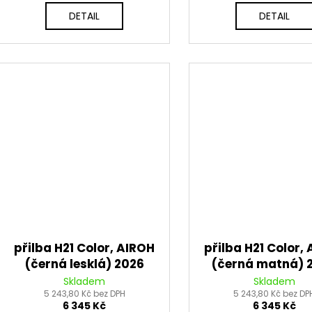
DETAIL
DETAIL
přilba H21 Color, AIROH
přilba H21 Color,
(černá lesklá) 2026
(černá matná) 
Skladem
Skladem
5 243,80 Kč bez DPH
5 243,80 Kč bez DP
6 345 Kč
6 345 Kč