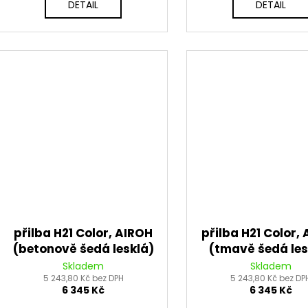
DETAIL
DETAIL
přilba H21 Color, AIROH
přilba H21 Color,
(betonově šedá lesklá)
(tmavě šedá les
2026
2026
Skladem
Skladem
5 243,80 Kč bez DPH
5 243,80 Kč bez DP
6 345 Kč
6 345 Kč