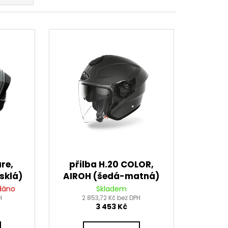
EDNÍ 14 PALCŮ
re,
přilba H.20 COLOR,
sklá)
AIROH (šedá-matná)
2023
dáno
Skladem
H
2 853,72 Kč bez DPH
3 453 Kč