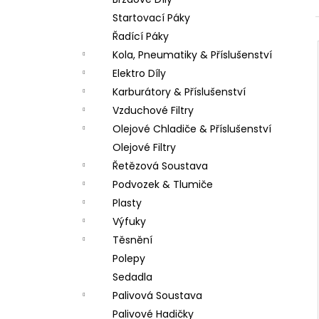
LOŽISKO KOLA 6202 2RS STOMP,
l
DEMONX ,WPB
Startovací Páky
70 Kč
Řadící Páky
Kola, Pneumatiky & Příslušenství
Elektro Díly
Karburátory & Příslušenství
Vzduchové Filtry
Olejové Chladiče & Příslušenství
Olejové Filtry
Řetězová Soustava
Podvozek & Tlumiče
Plasty
Výfuky
Těsnění
Polepy
Sedadla
Palivová Soustava
Palivové Hadičky