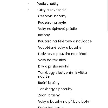
Podle značky
Kufry a zavazadla
Cestovní batohy
Pouzdra na brýle
Vaky na špinavé prádlo
Batohy
Pouzdra na telefony a navigace
Vodotěsné vaky a batohy
Ledvinky a pouzdra na nářadí
Vaky na tekutiny
Díly a příslušenství
Tankbagy s kotvením k víčku
nádrže
Boční brašny
Tankbagy s popruhy
Zadní brašny
Vaky a batohy na přilby a boty
Kufry top case