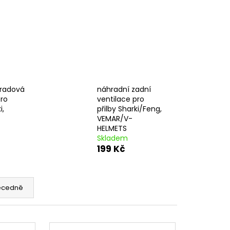
EDNÍ 14 PALCŮ
bradová
náhradní zadní
pro
ventilace pro
i,
přilby Sharki/Feng,
VEMAR/V-
HELMETS
Skladem
199 Kč
ecedně