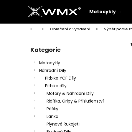
K
Přejít
na
o
Motocykly
obsah
Zpět
Zpět
š
do
do
í
Domů
Oblečení a vybavení
Výběr podle z
k
obchodu
obchodu
P
o
Kategorie
Přeskočit
s
kategorie
t
Motocykly
r
Náhradní Díly
a
Pitbike YCF Díly
n
Pitbike díly
n
Motory & Náhradní Díly
í
Řidítka, Gripy & Příslušenství
p
Páčky
a
Lanka
n
Plynové Rukojeti
e
Brzdové Díly