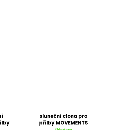
ní
sluneční clona pro
ilby
přilby MOVEMENTS
MAR/V-
S/STORM/ST301, AIROH