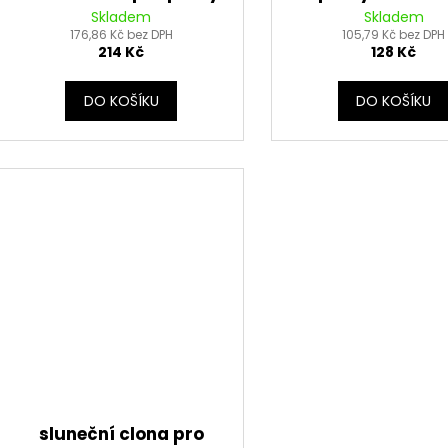
Hurricane, VEMAR
VEMAR
Skladem
Skladem
176,86 Kč bez DPH
105,79 Kč bez DPH
214 Kč
128 Kč
DO KOŠÍKU
DO KOŠÍKU
sluneční clona pro