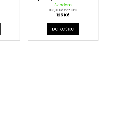
(černý)
Skladem
103,31 Kč bez DPH
125 Kč
DO KOŠÍKU