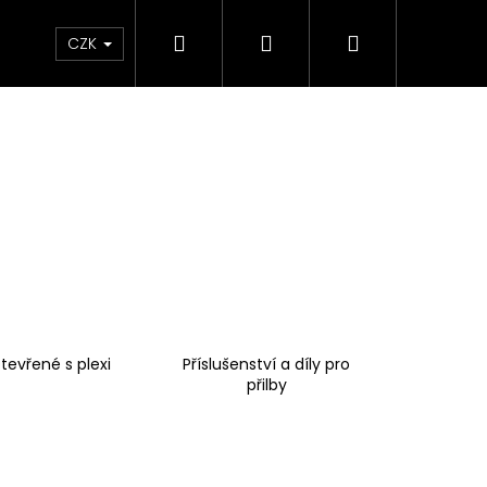
Hledat
Přihlášení
Nákupní
e & Maziva
Příslušenství
Dárkové Poukaz
CZK
košík
tevřené s plexi
Příslušenství a díly pro
přilby
Následující