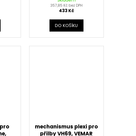
Skladem
ý)
(tmavé kouřové)
357,85 Kč bez DPH
433 Kč
DO KOŠÍKU
 pro
mechanismus plexi pro
ne,
přilby VH69, VEMAR