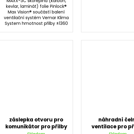
MAXX-3C skořepina (karbon,
kevlar, laminát) folie Pinlock®
Max Vision® součástí balení
ventilační systém Vemar Klima
System hmotnost přilby ±1360
záslepka otvoru pro
náhradní čel
komunikátor pro přilby
ventilace pro př
Sharki/Feng/Zephir,
Sharki/Feng, VE