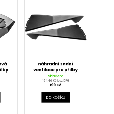
ová
náhradní zadní
ilby
ventilace pro přilby
/V-
Sharki/Feng, VEMAR/V-
Skladem
164,46 Kč bez DPH
HELMETS
199 Kč
DO KOŠÍKU