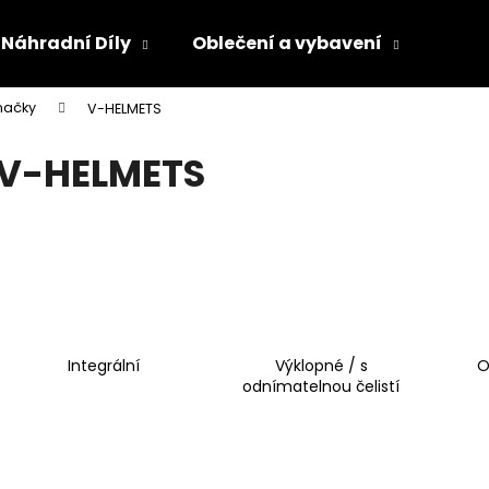
Náhradní Díly
Oblečení a vybavení
Olej
načky
V-HELMETS
Co potřebujete najít?
V-HELMETS
HLEDAT
Doporučujeme
Integrální
Výklopné / s
O
odnímatelnou čelistí