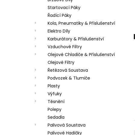
LOŽISKO KOLA 6202 2RS STOMP,
l
DEMONX ,WPB
Startovací Páky
70 Kč
Řadící Páky
Kola, Pneumatiky & Příslušenství
Elektro Díly
Karburátory & Příslušenství
Vzduchové Filtry
Olejové Chladiče & Příslušenství
Olejové Filtry
Řetězová Soustava
Podvozek & Tlumiče
Plasty
Výfuky
Těsnění
Polepy
Sedadla
Palivová Soustava
Palivové Hadičky