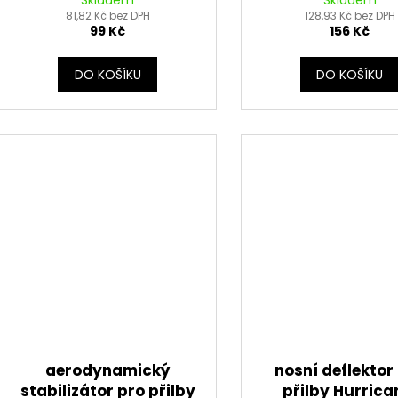
Skladem
Skladem
VEMAR/V-HELMETS
81,82 Kč bez DPH
HELMETS (lev
128,93 Kč bez DPH
99 Kč
156 Kč
DO KOŠÍKU
DO KOŠÍKU
aerodynamický
nosní deflektor
stabilizátor pro přilby
přilby Hurrica