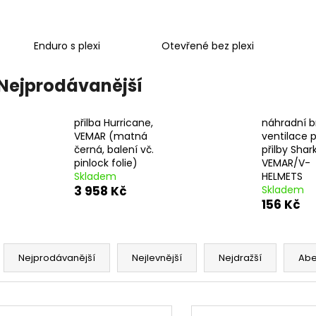
ŠROUBY K UCHYCENÍ MOTORU,
PITBIKE DUŠE PŘ
M8X115MM, M8X105MM STOMP,
200 Kč
DEMONX, WPB
120 Kč
Enduro s plexi
Otevřené bez plexi
Nejprodávanější
přilba Hurricane,
náhradní 
VEMAR (matná
ventilace 
černá, balení vč.
přilby Shark
pinlock folie)
VEMAR/V-
Skladem
HELMETS
3 958 Kč
Skladem
156 Kč
Ř
a
Nejprodávanější
Nejlevnější
Nejdražší
Ab
z
e
V
n