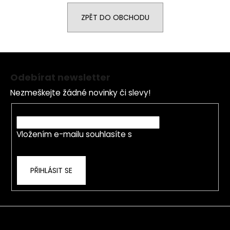
a
ZPĚT DO OBCHODU
j
í
t
Z
?
á
Odebírat newsletter
p
Nezmeškejte žádné novinky či slevy!
a
t
E-mail
HLEDAT
í
Vložením e-mailu souhlasíte s
podmínkami
ochrany osobních údajů
D
PŘIHLÁSIT SE
o
p
o
r
u