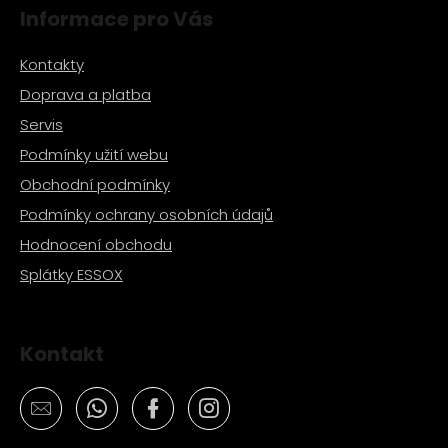
č
Informace pro Vás
u
j
Kontakty
e
m
Doprava a platba
e
Servis
Podmínky užití webu
PITBIKE
Obchodní podmínky
BRZDOVÁ
PÁČKA
Podmínky ochrany osobních údajů
WPB
RACE
Hodnocení obchodu
320
Splátky ESSOX
Kč
Kontakt