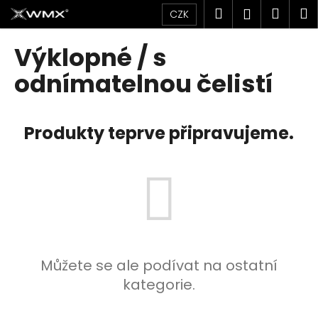
K
Přejít
Hledat
Náku
M
Přihlášen
CZK
na
o
obsah
Zpět
Zpět
košík
š
Výklopné / s
í
C
odnímatelnou čelistí
k
o
p
Produkty teprve připravujeme.
o
t
ř
e
b
u
j
e
Můžete se ale podívat na ostatní
t
kategorie.
e
n