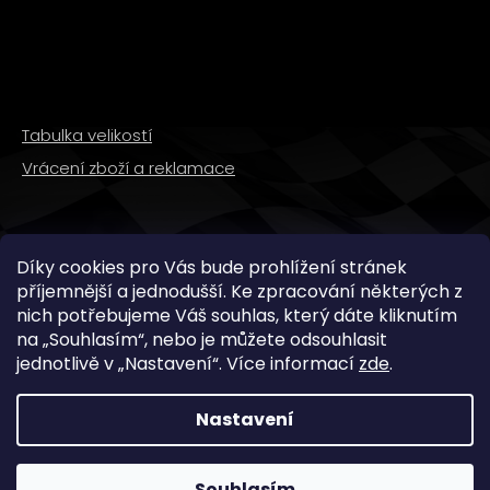
Tabulka velikostí
Vrácení zboží a reklamace
SLEDUJTE NÁS
Díky cookies pro Vás bude prohlížení stránek
příjemnější a jednodušší. Ke zpracování některých z
nich potřebujeme Váš souhlas, který dáte kliknutím
na „
Souhlasím
“, nebo je můžete odsouhlasit
jednotlivě v „
Nastavení
“.
Více informací
zde
.
Nastavení
Copyright 2026
WMX STORE
. Všechna práva
vyhrazena.
Souhlasím